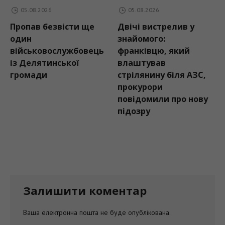
05.08.2026
05.08.2026
Пропав безвісти ще
Двічі вистрелив у
один
знайомого:
військовослужбовець
франківцю, який
із Делятинської
влаштував
громади
стрілянину біля АЗС,
прокурори
повідомили про нову
підозру
Залишити коментар
Ваша електронна пошта не буде опублікована.