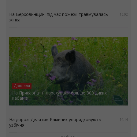
На Верховинщині під час пожежі травмувалась
16:02
жінка
Довкілля
На Прикарпатті нарахували більше 800 диких
кабанів
На дорозі Делятин-Раківчик упорядковують
14:14
узбіччя