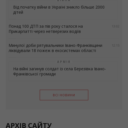
ВІЙНА
Від початку війни в Україні зникло більше 2000
дітей
Понад 100 ДТП за пів року сталося на
13:02
Прикарпатті через нетверезих водіїв
Минулої доби рятувальники Івано-Франківщини
12:15
ліквідували 18 пожеж в екосистемах області
АРМІЯ
На війні загинув солдат із села Березівка Івано-
Франківської громади
ВСІ НОВИНИ
АРХІВ САЙТУ