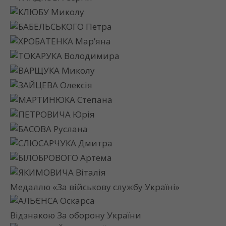
КЛЮБУ Миколу
БАБЕЛЬСЬКОГО Петра
ХРОБАТЕНКА Мар’яна
ТОКАРУКА Володимира
ВАРЩУКА Миколу
ЗАЙЦЕВА Олексія
МАРТИНЮКА Степана
ПЕТРОВИЧА Юрія
БАСОВА Руслана
СЛЮСАРЧУКА Дмитра
БІЛОБРОВОГО Артема
ЯКИМОВИЧА Віталія
Медаллю «За військову службу Україні»
АЛЬЄНСА Оскарса
Відзнакою За оборону України