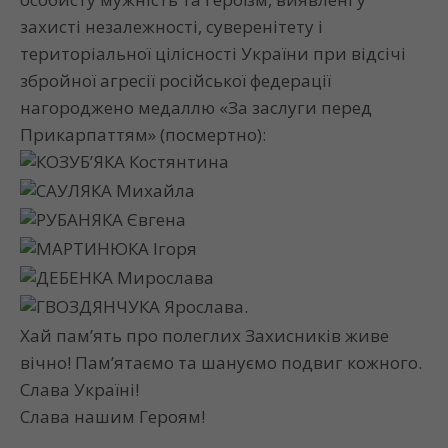
захисті незалежності, суверенітету і
територіальної цілісності України при відсічі
збройної агресії російської федерації
нагороджено медаллю «За заслуги перед
Прикарпаттям» (посмертно):
КОЗУБ’ЯКА Костянтина
САУЛЯКА Михайла
РУБАНЯКА Євгена
МАРТИНЮКА Ігоря
ДЕБЕНКА Мирослава
ГВОЗДЯНЧУКА Ярослава.
Хай пам’ять про полеглих Захисників живе
вічно! Пам’ятаємо та шануємо подвиг кожного.
Слава Україні!
Слава нашим Героям!