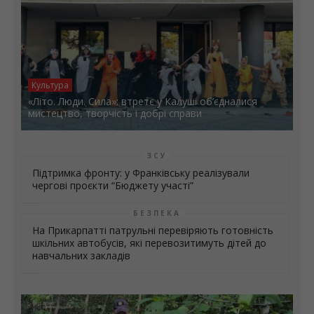
Культура
«Літо. Люди. Сила»: втретє у Калуші об’єдналися
мистецтво, творчість і добрі справи
ЗСУ
Підтримка фронту: у Франківську реалізували
чергові проєкти “Бюджету участі”
БЕЗПЕКА
На Прикарпатті патрульні перевіряють готовність
шкільних автобусів, які перевозитимуть дітей до
навчальних закладів