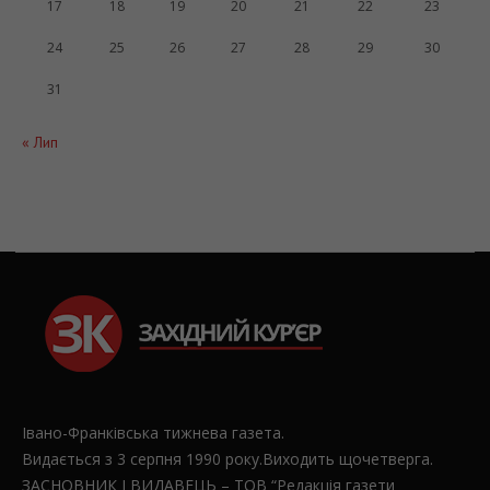
17
18
19
20
21
22
23
24
25
26
27
28
29
30
31
« Лип
Івано-Франківська тижнева газета.
Видається з 3 серпня 1990 року.Виходить щочетверга.
ЗАСНОВНИК І ВИДАВЕЦЬ – ТОВ “Редакція газети