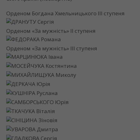
Орденом Богдана Хмельницького ІІІ ступеня
ДРАНУТУ Сергія
Орденом «За мужність» ІІ ступеня
ФЕДОРАКА Романа
Орденом «За мужність» ІІІ ступеня
МАРЦИНЮКА Івана
МОСЕЙЧУКА Костянтина
МИХАЙЛИЩУКА Миколу
ДЕРКАЧА Юрія
КУШНІРА Руслана
САМБОРСЬКОГО Юрія
ТКАЧУКА Віталія
СІНІЦИНА Зіновія
УВАРОВА Дмитра
ГЛАДКОВА Сергія