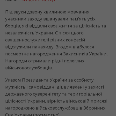
Під звуки дзвону хвилиною мовчання
учасники заходу вшанували пам’ять усіх
борців, які віддали своє життя за цілісність та
незалежність України. Опісля цього
священнослужителі різних конфесій
відслужили панахиду. Згодом відбулося
посмертне нагородження Захисників України.
Нагороди отримали рідні полеглих
військовослужбовців.
Указом Президента України за особисту
мужність і самовіддані дії, виявлені у захисті
державного суверенітету та територіальної
цілісності України, вірність військовій присязі
нагороджено військовослужбовців Збройних
Сил України (посмертно)