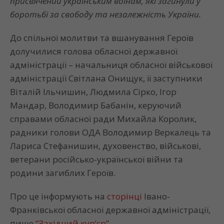
присвячений українським воїнам, які загинули у
боротьбі за свободу та незалежність України.
До спільної молитви та вшанування Героїв
долучилися голова обласної державної
адміністрації – начальниця обласної військової
адміністрації Світлана Онищук, її заступники
Віталій Ільчишин, Людмила Сірко, Ігор
Мандар, Володимир Бабанін, керуючий
справами обласної ради Михайла Королик,
радники голови ОДА Володимир Веркалець та
Лариса Стефанишин, духовенство, військові,
ветерани російсько-української війни та
родини загиблих Героїв.
Про це інформують на
сторінці
Івано-
Франківської обласної державної адміністрації,
пише
“Західний кур’єр”
.