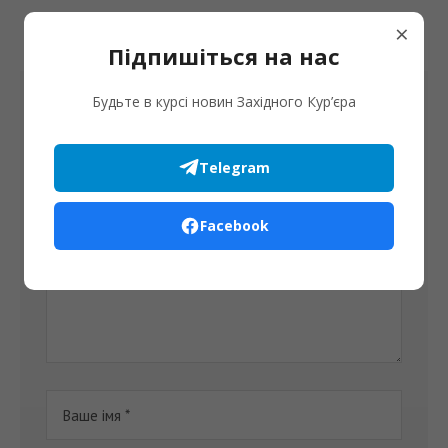
×
Підпишіться на нас
Залишити коментар
Будьте в курсі новин Західного Кур’єра
Ваша електронна пошта не буде опублікована.
Telegram
Facebook