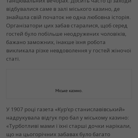
танцювальних вечорах. Досить часто ці заходи
відбувалися саме в залі міського казино, де
знайшла свій початок не одна любовна історія.
Організатори цих забав старалися, щоб серед
гостей було побільше неодружених чоловіків,
бажано заможних, інакше їхня робота
викликала різке невдоволення у гостей жіночої
статі.
Міське казино.
У 1907 році газета «Кур’єр станиславівський»
надрукувала відгук про бал у міському казино:
«Турботливі мами і їхні старші дочки нарікали,
що на цьогорічних забавах було багато