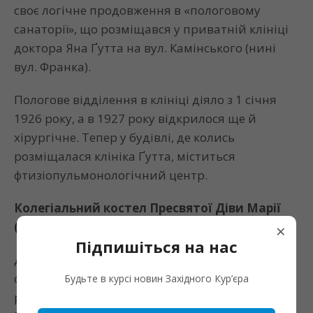
своє логічне продовження в «пологовому
санаторії», що розміщався у приватній клініці
доктора Яна Ґутта на вул. Камінського (нині
вул. Франка).
Пологове відділення в клініці діяло з 1 січня
1926 року, а в 1927 року відкрилося ще й
хірургічне. Тепер у будівлі, де колись
розміщалася клініка Ґутта, міститься
фтизіопульмонологічний центр.
Колегіальний костел Пресвятої Діви Марії
(майдан Шептицького, 8)
×
Підпишіться на нас
До романтичних будівель можна зарахувати й
сучасний Музей мистецтв Прикарпаття,
Будьте в курсі новин Західного Кур’єра
раніше колегіальний костел Пресвятої Діви