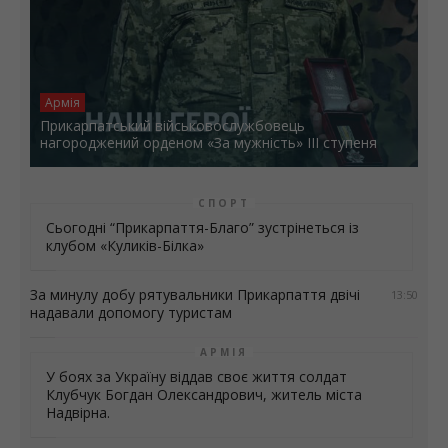
Армія
Прикарпатський військовослужбовець
нагороджений орденом «За мужність» ІІІ ступеня
СПОРТ
Сьогодні “Прикарпаття-Благо” зустрінеться із
клубом «Куликів-Білка»
За минулу добу рятувальники Прикарпаття двічі
13:50
надавали допомогу туристам
АРМІЯ
У боях за Україну віддав своє життя солдат
Клубчук Богдан Олександрович, житель міста
Надвірна.