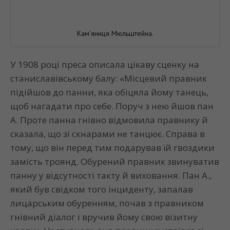
Кам’яниця Мюльштейна.
У 1908 році преса описала цікаву сценку на
станиславівському балу: «Місцевий правник
підійшов до панни, яка обіцяла йому танець,
щоб нагадати про себе. Поруч з нею йшов пан
А. Проте панна гнівно відмовила правнику й
сказала, що зі скнарами не танцює. Справа в
тому, що він перед тим подарував їй гвоздики
замість троянд. Обурений правник звинуватив
панну у відсутності такту й виховання. Пан А.,
який був свідком того інциденту, запалав
лицарським обуренням, почав з правником
гнівний діалог і вручив йому свою візитну