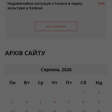
Надзвичайна ситуація сталася в парку
12:32
культури у Калуші
ВСІ НОВИНИ
АРХІВ САЙТУ
Серпень 2026
Пн
Вт
Ср
Чт
Пт
Сб
Нд
1
2
3
4
5
6
7
8
9
10
11
12
13
14
15
16