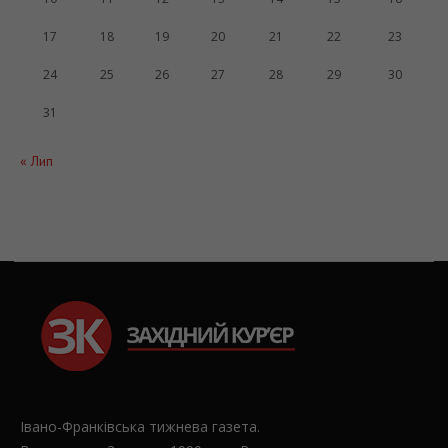
17
18
19
20
21
22
23
24
25
26
27
28
29
30
31
« Лип
Івано-Франківська тижнева газета.