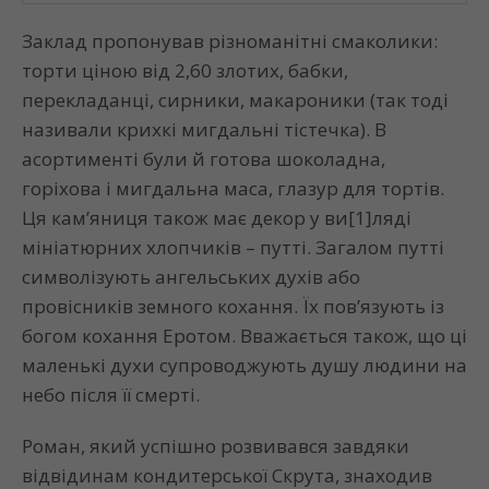
Заклад пропонував різноманітні смаколики:
торти ціною від 2,60 злотих, бабки,
перекладанці, сирники, макароники (так тоді
називали крихкі мигдальні тістечка). В
асортименті були й готова шоколадна,
горіхова і мигдальна маса, глазур для тортів.
Ця кам’яниця також має декор у ви[1]ляді
мініатюрних хлопчиків – путті. Загалом путті
символізують ангельських духів або
провісників земного кохання. Їх пов’язують із
богом кохання Еротом. Вважається також, що ці
маленькі духи супроводжують душу людини на
небо після її смерті.
Роман, який успішно розвивався завдяки
відвідинам кондитерської Скрута, знаходив