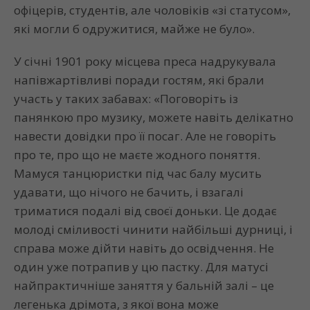
офіцерів, студентів, але чоловіків «зі статусом»,
які могли б одружитися, майже не було».
У січні 1901 року місцева преса надрукувала
напівжартівливі поради гостям, які брали
участь у таких забавах: «Поговоріть із
панянкою про музику, можете навіть делікатно
навести довідки про її посаг. Але не говоріть
про те, про що не маєте жодного поняття.
Мамуся танцюристки під час балу мусить
удавати, що нічого не бачить, і взагалі
триматися подалі від своєї доньки. Це додає
молоді сміливості чинити найбільші дурниці, і
справа може дійти навіть до освідчення. Не
один уже потрапив у цю пастку. Для матусі
найпрактичніше заняття у бальній залі – це
легенька дрімота, з якої вона може