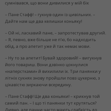
сумнівався, що вони дивилися у мій бік
– Пане Стафф! – гукнув один із цивільних. –
Дайте нам ще два келишки коньяку!
– Ой ні, ласкавий пане, – запротестував другий.
– Я, певно, вже більше не п’ю, бо надходить
обід, а про апетит уже й так немає мови.
– Ну то за апетит! Бувай здоровий! – вигукнув
його товариш. Вони дзвінко цокнулися
«наперстками» й вихилили їх. Три панянки у
літніх сукнях знову пройшли повз цукерню, з
цікавістю зиркаючи всередину.
– Пане Стафф! Ще два коньяки! – крикнув той
самий пан. – І що ті панянки тут крутяться?
Дивно, але панни часто мають слабкість до