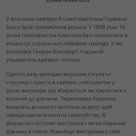
Будинок Гкрмана Басса.
У власника кав’ярні й самої кам’яниці Германа
Басса була приваблива донька. У 1898 році 16-
річна семінаристка Кароліна Басс опинилася в
епіцентрі справжньої любовної трагедії. У неї
закохався Генрик Візенберґ, тодішній
управитель кав’ярні «Уніон».
Одного разу молодик вирішив з’ясувати
стосунки і просто в кав’ярні з пістолетом у
руках вигукнув, що збирається застрелитися з
кохання до дівчини. Перелякана Кароліна
кинулась до нього і вхопила за руку, щоб
перешкодити вчинити самогубство. В
результаті пістолет вистрілив і легко поранив
дівчину в плече. Візенберґ вистрелив у себе