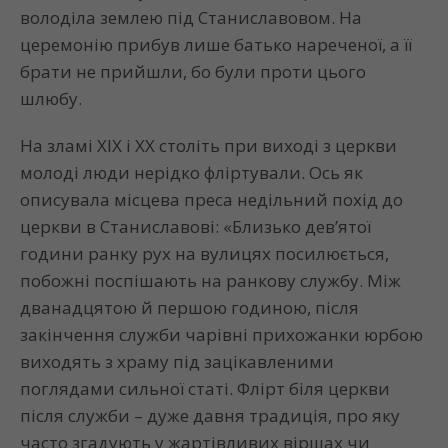
володіла землею під Станиславовом. На
церемонію прибув лише батько нареченої, а її
брати не прийшли, бо були проти цього
шлюбу.
На зламі ХІХ і ХХ століть при виході з церкви
молоді люди нерідко фліртували. Ось як
описувала місцева преса недільний похід до
церкви в Станиславові: «Близько дев’ятої
години ранку рух на вулицях посилюється,
побожні поспішають на ранкову службу. Між
дванадцятою й першою годиною, після
закінчення служби чарівні прихожанки юрбою
виходять з храму під зацікавленими
поглядами сильної статі. Флірт біля церкви
після служби – дуже давня традиція, про яку
часто згадують у жартівливих віршах чи