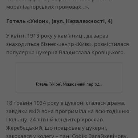
моралізаторських промовах…».
Готель «Уніон», (вул. Незалежності, 4)
У квітні 1913 року у кам’яниці, де зараз
знаходиться бізнес-центр «Київ», розмістилася
популярна цукерня Владислава Кровіцького.
Готель “Уніон”. Міжвоєнний період..
18 травня 1934 року в цукерні сталася драма,
завдяки якій вона прогриміла на всю тодішню
Польщу. 24-літній кондитер Ярослав
Жеребецький, що працював у цукерні,
закохався у колегу – пані Софію Загайкевічову.