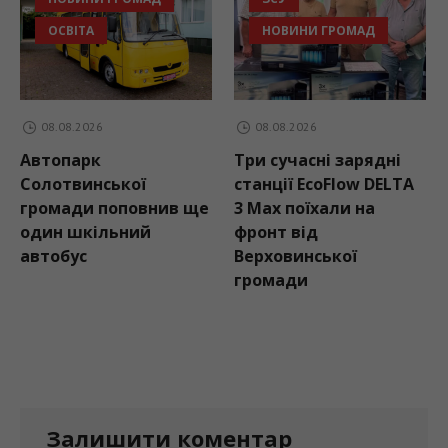
НОВИНИ ГРОМАД
08.08.2026
08.08.2026
Три сучасні зарядні
Контури обласного
станції EcoFlow DELTA
футболу:
ив ще
3 Max поїхали на
Рогатинщина
фронт від
розпочинає перш
Верховинської
громади
Залишити коментар