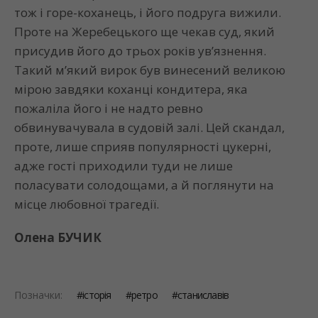
тож і горе-коханець, і його подруга вижили.
Проте на Жеребецького ще чекав суд, який
присудив його до трьох років ув’язнення.
Такий м’який вирок був винесений великою
мірою завдяки коханці кондитера, яка
пожаліла його і не надто ревно
обвинувачувала в судовій залі. Цей скандал,
проте, лише сприяв популярності цукерні,
адже гості приходили туди не лише
поласувати солодощами, а й поглянути на
місце любовної трагедії.
Олена БУЧИК
Позначки:
історія
ретро
станиславів