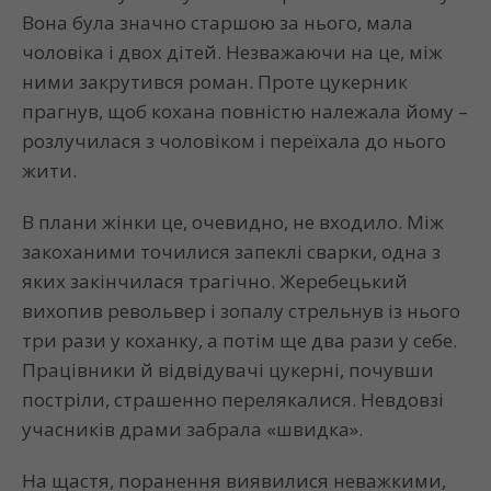
Вона була значно старшою за нього, мала
чоловіка і двох дітей. Незважаючи на це, між
ними закрутився роман. Проте цукерник
прагнув, щоб кохана повністю належала йому –
розлучилася з чоловіком і переїхала до нього
жити.
В плани жінки це, очевидно, не входило. Між
закоханими точилися запеклі сварки, одна з
яких закінчилася трагічно. Жеребецький
вихопив револьвер і зопалу стрельнув із нього
три рази у коханку, а потім ще два рази у себе.
Працівники й відвідувачі цукерні, почувши
постріли, страшенно перелякалися. Невдовзі
учасників драми забрала «швидка».
На щастя, поранення виявилися неважкими,