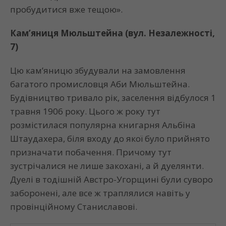
пробудитися вже тещою».
Кам’яниця Мюльштейна (вул. Незалежності,
7)
Цю кам’яницю збудували на замовлення
багатого промисловця Аби Мюльштейна.
Будівництво тривало рік, заселення відбулося 1
травня 1906 року. Цього ж року тут
розмістилася популярна книгарня Альбіна
Штаудахера, біля входу до якої було прийнято
призначати побачення. Причому тут
зустрічалися не лише закохані, а й дуелянти.
Дуелі в тодішній Австро-Угорщині були суворо
заборонені, але все ж траплялися навіть у
провінційному Станиславові.