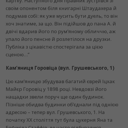
картку. Наступного дня правник зустрівся зі
своїм опонентом біля книгарні Штаудахера й
подумав собі: як уже мусить бути дуель, то він
хоч знатиме, за що. Він підійшов до пана А. й
двічі вдарив його по рум’яному обличчю, аж
упало його пенсне й розлетілося на друзки.
Публіка з цікавістю спостерігала за цією
сценою…”
Кам’яниця Горовіца (вул. Грушевського, 1)
Цю кам’яницю збудував багатий єврей Іцхак
Майєр Горовіц у 1898 році. Невдовзі його
нащадки звели поруч ще один будинок.
Пізніше обидва будинки об’єднали під однією
адресою – тепер вул. Грушевського, 1. На
початку ХХ століття тут була цукерня Яна та
Боґуміла Стаффів, де часто відбувалися