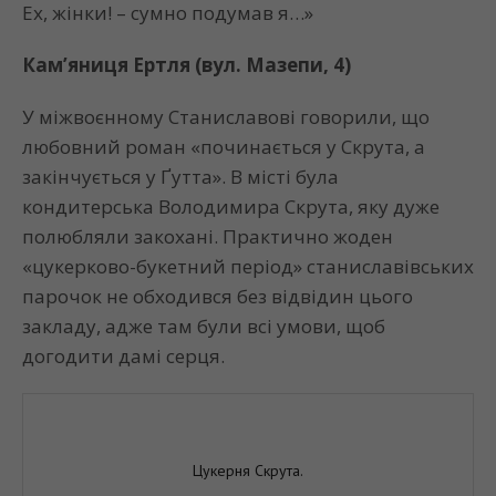
Ех, жінки! – сумно подумав я…»
Кам’яниця Ертля (вул. Мазепи, 4)
У міжвоєнному Станиславові говорили, що
любовний роман «починається у Скрута, а
закінчується у Ґутта». В місті була
кондитерська Володимира Скрута, яку дуже
полюбляли закохані. Практично жоден
«цукерково-букетний період» станиславівських
парочок не обходився без відвідин цього
закладу, адже там були всі умови, щоб
догодити дамі серця.
Цукерня Скрута.