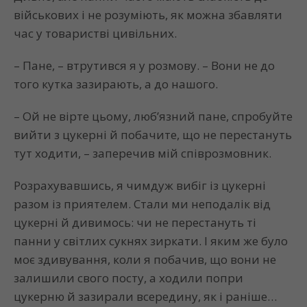
військових і не розуміють, як можна збавляти
час у товаристві цивільних.
– Пане, – втрутився я у розмову. – Вони не до
того кутка зазирають, а до нашого.
– Ой не вірте цьому, люб’язний пане, спробуйте
вийти з цукерні й побачите, що не перестануть
тут ходити, – заперечив мій співрозмовник.
Розрахувавшись, я чимдуж вибіг із цукерні
разом із приятелем. Стали ми неподалік від
цукерні й дивимось: чи не перестануть ті
панни у світлих сукнях зиркати. І яким же було
моє здивування, коли я побачив, що вони не
залишили свого посту, а ходили попри
цукерню й зазирали всередину, як і раніше…