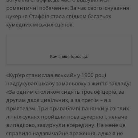
романтичні побачення. За час свого існування
цукерня Стаффів стала свідком багатьох
кумедних міських сценок.
Кам’яниця Горовіца.
«Кур’єр станиславівський» у 1900 році
надрукував цікаву замальовку з життя закладу:
«За одним столиком сидять троє офіцерів, за
другим двоє цивільних, а за третім – я з
приятелем. Три привабливі панянки у світлих
літніх сукнях пройшли повз цукерню і, неначе
випадково, зазирнули всередину. На мене це
справило надзвичайне враження, адже я не