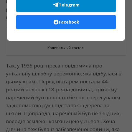
Марії. Будівництво храму завершилося в 1703
Telegram
році, і протягом довгих століть тут відбувалися
вінчання і поєднувалися люблячі серця.
Facebook
Колегіальний костел.
Так, у 1935 році преса повідомила про
унікальну шлюбну церемонію, яка відбулася в
цьому храмі. Перед вівтарем постали 44-
річний чоловік і 18-річна дівчина, причому
наречений був повністю без ніг і пересувався
за допомогою рук і підставок із дерева та
шкіри. Щоправда, наречений був не з бідних,
володів землею і кам’яницею у Львові. Хоча
дівчина теж була із забезпеченої родини, яка