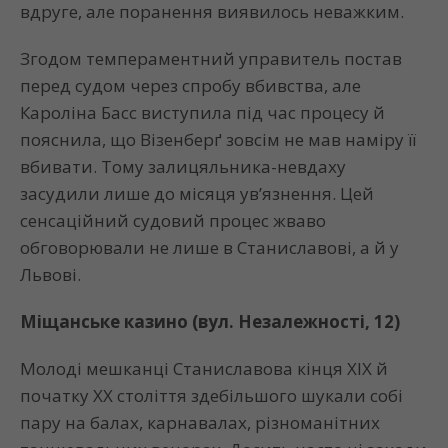
вдруге, але поранення виявилось неважким.
Згодом темпераментний управитель постав
перед судом через спробу вбивства, але
Кароліна Басс виступила під час процесу й
пояснила, що Візенберґ зовсім не мав наміру її
вбивати. Тому залицяльника-невдаху
засудили лише до місяця ув’язнення. Цей
сенсаційний судовий процес жваво
обговорювали не лише в Станиславові, а й у
Львові.
Міщанське казино (вул. Незалежності, 12)
Молоді мешканці Станиславова кінця ХІХ й
початку ХХ століття здебільшого шукали собі
пару на балах, карнавалах, різноманітних