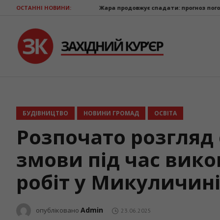
ОСТАННІ НОВИНИ:
Жара продовжує спадати: прогноз погоди на 9 серп
БУДІВНИЦТВО
НОВИНИ ГРОМАД
ОСВІТА
Розпочато розгляд
змови під час вик
робіт у Микуличин
Admin
опубліковано
23.06.2025