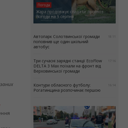
Погода
Жара продовжує спадати: прогноз
погоди на 9 серпня
Автопарк Солотвинської громади
18:11
поповнив ще один шкільний
автобус
Три сучасні зарядні станції EcoFlow
17:16
DELTA 3 Max поїхали на фронт від
Верховинської громади
азаних
Контури обласного футболу:
16:14
Рогатинщина розпочинає першою
у
ення