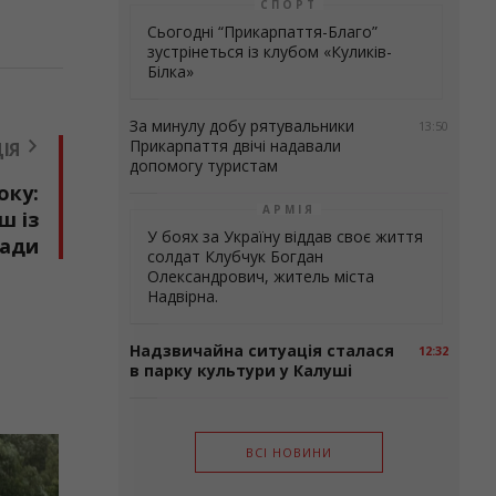
СПОРТ
Сьогодні “Прикарпаття-Благо”
зустрінеться із клубом «Куликів-
Білка»
За минулу добу рятувальники
13:50
Прикарпаття двічі надавали
ІЯ
допомогу туристам
оку:
АРМІЯ
ш із
У боях за Україну віддав своє життя
мади
солдат Клубчук Богдан
Олександрович, житель міста
Надвірна.
Надзвичайна ситуація сталася
12:32
в парку культури у Калуші
ВСІ НОВИНИ