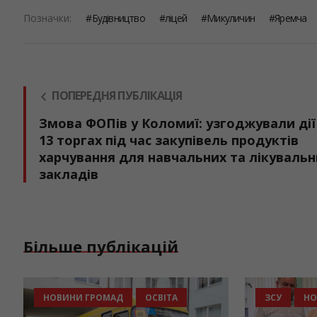
Позначки:
Будівництво
ліцей
Микуличин
Яремча
ПОПЕРЕДНЯ ПУБЛІКАЦІЯ
Змова ФОПів у Коломиї: узгоджували дії
13 торгах під час закупівель продуктів
харчування для навчальних та лікувальн
закладів
Більше публікацій
НОВИНИ ГРОМАД
ОСВІТА
ЗСУ
НО