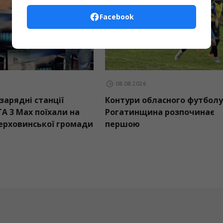
Facebook
08.08.2026
 зарядні станції
Контури обласного футболу
TA 3 Max поїхали на
Рогатинщина розпочинає
Верховинської громади
першою