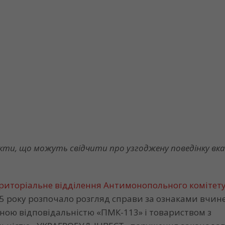
акти, що можуть свідчити про узгоджену поведінку вк
ериторіальне відділення Антимонопольного комітет
5 року розпочало розгляд справи за ознаками вчин
ною відповідальністю «ПМК-113» і товариством з