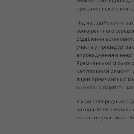
обмеженою відповіда
про захист економічно
Під час здійснення з
конкурентного середов
Відділення встановил
участь у процедурі за
впровадженням енерго
Яремчанської міської 
Капітальний ремонт і
ліцей Яремчанської міс
очікувана вартість зак
У ході попереднього д
Західне МТВ виявило 
вказаних учасників. З