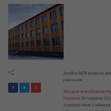
Західне МТВ виявило ф
учасників.
Західне міжобласне т
України
20 червня 202
товариством з обмеже