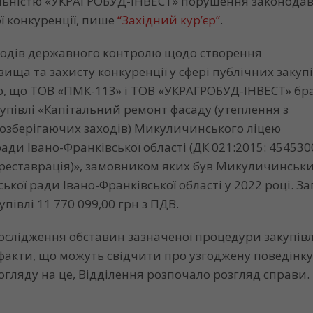
льністю «УКРАГРОБУД-ІНВЕСТ» порушення законодав
ї конкуренції, пише
“Західний кур’єр”
.
аходів державного контролю щодо створення
ища та захисту конкуренції у сфері публічних закупі
о, що ТОВ «ПМК-113» і ТОВ «УКРАГРОБУД-ІНВЕСТ» бр
купівлі «Капітальний ремонт фасаду (утеплення з
зберігаючих заходів) Микуличинського ліцею
ради Івано-Франківської області (ДК 021:2015: 45453
 реставрація)», замовником яких був Микуличинськ
ької ради Івано-Франківської області у 2022 році. З
упівлі 11 770 099,00 грн з ПДВ.
ослідження обставин зазначеної процедури закупівл
факти, що можуть свідчити про узгоджену поведінк
 огляду на це, Відділення розпочало розгляд справи.