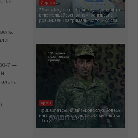
ства
Дороги
Збив жінку на пішохідному переході та
втік: поліцейські Івано-Франківська
розшукали і затримали мотоцикліста
вель,
али
000-7 —
ий
агальна
Армія
і
Прикарпатський військовослужбовець
у
нагороджений орденом «За мужність»
ІІІ ступеня