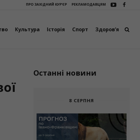
ПРО ЗАХІДНИЙ КУР’ЄР
РЕКЛАМОДАВЦЯМ
тобус
Три сучасні зарядні станції EcoFlow DELTA 3 Max поїхали на фр
тво
Культура
Історія
Спорт
Здоров’я
Останні новини
вої
8 СЕРПНЯ