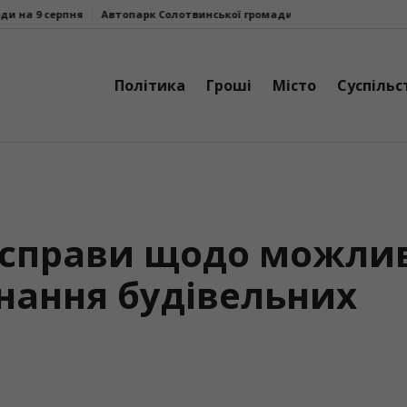
ня
Автопарк Солотвинської громади поповнив ще один шкільний ав
Політика
Гроші
Місто
Суспільс
 справи щодо можли
онання будівельних
і