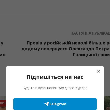
НАСТУПНА ПУБЛІКАЦ
 у
Провів у російській неволі більше р
додому повернувся Олександр Петра
их
Галицької гро
×
Підпишіться на нас
Будьте в курсі новин Західного Кур’єра
ВИНИ ГРОМАД
СПОРТ
Telegram