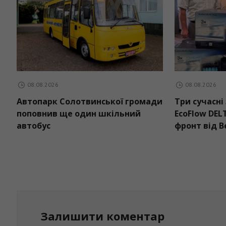
08.08.2026
08.08.2026
Автопарк Солотвинської громади
Три сучасні
поповнив ще один шкільний
EcoFlow DEL
автобус
фронт від 
Залишити коментар