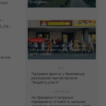
освячення
вище
 –
5,2% –
Культура
«Літо. Люди. Сила»: втретє у Калуші
об’єдналися мистецтво, творчість і
добрі справи
равнем
ЗСУ
Підтримка фронту: у Франківську
реалізували чергові проєкти
“Бюджету участі”
БЕЗПЕКА
На Прикарпатті патрульні
перевіряють готовність шкільних
автобусів, які перевозитимуть дітей