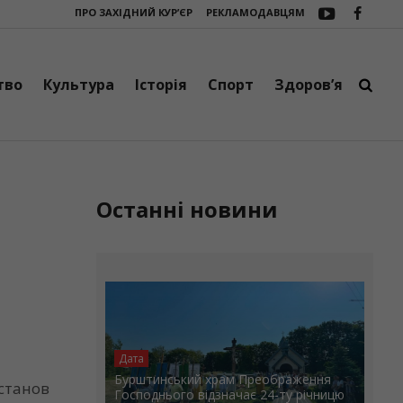
ПРО ЗАХІДНИЙ КУР’ЄР
РЕКЛАМОДАВЦЯМ
і об’єдналися мистецтво, творчість і добрі справи
Підтримка фронту:
тво
Культура
Історія
Спорт
Здоров’я
Останні новини
Дата
Бурштинський храм Преображення
станов
Господнього відзначає 24-ту річницю