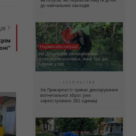
до навчальних закладів
ІЯ
крім
оні"
Надзвичайні ситуації
На Долинщині рятувальники
розшукали чоловіка, який три дні
блукав у лісі
СУСПІЛЬСТВО
На Прикарпатті триває декларування
вогнепальної зброї: уже
зареєстровано 282 одиниці