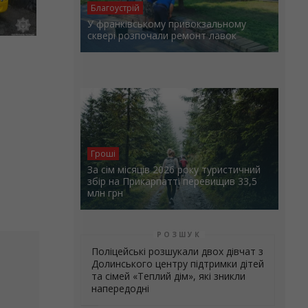
Благоустрій
У франківському привокзальному
сквері розпочали ремонт лавок
Гроші
За сім місяців 2026 року туристичний
збір на Прикарпатті перевищив 33,5
млн грн
РОЗШУК
Поліцейські розшукали двох дівчат з
Долинського центру підтримки дітей
та сімей «Теплий дім», які зникли
напередодні