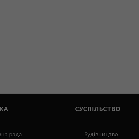
КА
СУСПІЛЬСТВО
вна рада
Будівництво