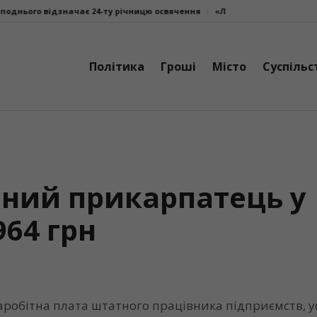
значає 24-ту річницю освячення
«Літо. Люди. Сила»: втретє у Калуш
Політика
Гроші
Місто
Суспільс
ний прикарпатець у
964 грн
аробітна плата штатного працівника підприємств, у