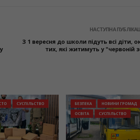
НАСТУПНА ПУБЛІКАЦ
З 1 вересня до школи підуть всі діти, о
у
тих, які житимуть у "червоній з
СТО
СУСПІЛЬСТВО
БЕЗПЕКА
НОВИНИ ГРОМАД
ОСВІТА
СУСПІЛЬСТВО