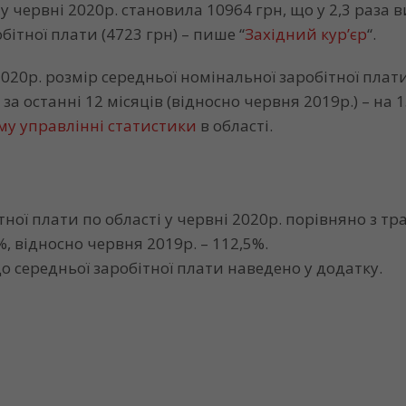
 у червні 2020р. становила 10964 грн, що у 2,3 раза 
бітної плати (4723 грн) – пише “
Західний кур’єр
“.
020р. розмір середньої номінальної заробітної плати
 за останні 12 місяців (відносно червня 2019р.) – на 1
му управлінні статистики
в області.
тної плати по області у червні 2020р. порівняно з т
, відносно червня 2019р. – 112,5%.
о середньої заробітної плати наведено у додатку.