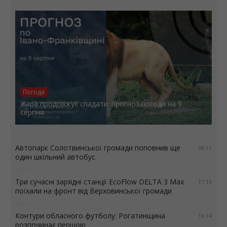
Погода
Жара продовжує спадати: прогноз погоди на 9
серпня
Автопарк Солотвинської громади поповнив ще
18:11
один шкільний автобус
Три сучасні зарядні станції EcoFlow DELTA 3 Max
17:16
поїхали на фронт від Верховинської громади
Контури обласного футболу: Рогатинщина
16:14
розпочинає першою