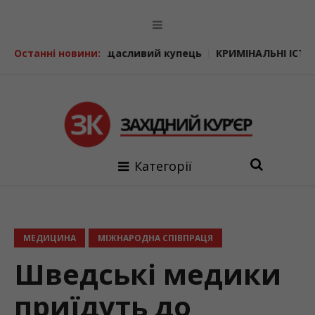
щасливий купець
Останні новини:
КРИМІНАЛЬНІ ІСТОРІЇ. Співачка-шпигун
Категорії
МЕДИЦИНА
МІЖНАРОДНА СПІВПРАЦЯ
Шведські медики
приїдуть до