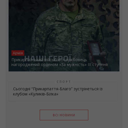
Армія
Прикарпатський військовослужбовець
нагороджений орденом «За мужність» ІІІ ступеня
СПОРТ
Сьогодні “Прикарпаття-Благо” зустрінеться із
клубом «Куликів-Білка»
ВСІ НОВИНИ