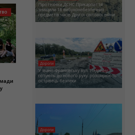
Піротехніки ДСНС Прикарпаття
знищили 18 вибухонебезпечних
СУСПІЛЬСТВО
предметів часів Другої світової війни
Дороги
У Івано-Франківську вул. Надрічну
готують до нового руху: розширюють
ської громади
острівець безпеки
ишкільному
»
Дороги