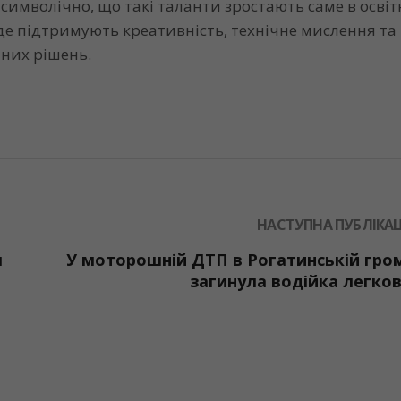
е символічно, що такі таланти зростають саме в осві
де підтримують креативність, технічне мислення та
них рішень.
НАСТУПНА ПУБЛІКАЦ
м
У моторошній ДТП в Рогатинській гро
загинула водійка легко