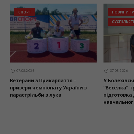
СПОРТ
07.08.2026
ь дощі:
Ветерани з Прикарпаття –
У 
дні
призери чемпіонату України з
“В
парастрільби з лука
пі
на