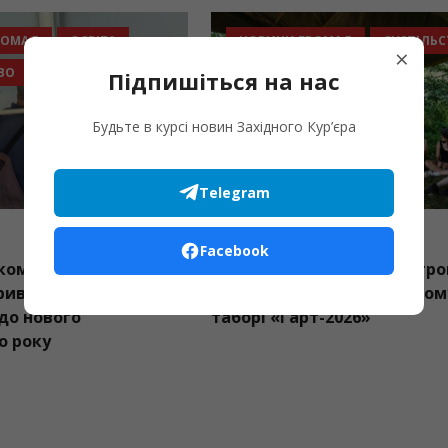
НОВИНИ ГРОМАД
ОСВІТА
НОВИНИ ГРОМАД
×
СУСПІЛЬСТВО
Підпишіться на нас
Будьте в курсі новин Західного Кур’єра
Telegram
07.08.2026
07.08.2026
Facebook
Болехівському дитсадку
Пластуни Бурштин
еселка” триває активна
взяли участь у в
дготовка до нового
таборі «Гарт-2026
вчального року