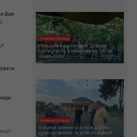
л для
й
Новини громад
де
Пластуни Бурштинської громади
взяли участь у вишкільному таборі
«Гарт-2026»
нувати
.
дходи
Новини громад
Копанки змінюються: нові дороги,
ації
сучасна гімназія та реабілітаційний