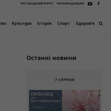
ПРО ЗАХІДНИЙ КУР’ЄР
РЕКЛАМОДАВЦЯМ
ому дитсадку “Веселка” триває активна підготовка до нового навчальн
тво
Культура
Історія
Спорт
Здоров’я
Останні новини
7 СЕРПНЯ