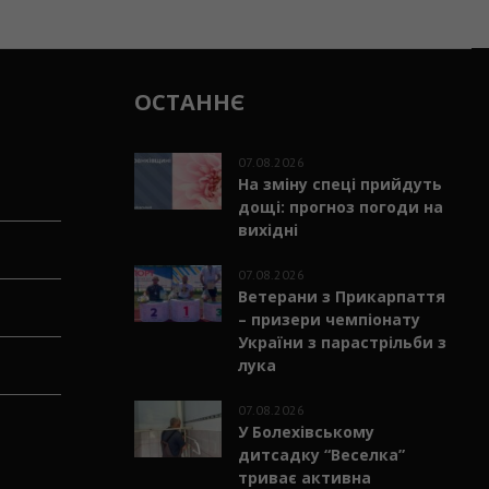
ОСТАННЄ
07.08.2026
На зміну спеці прийдуть
дощі: прогноз погоди на
вихідні
07.08.2026
Ветерани з Прикарпаття
– призери чемпіонату
України з парастрільби з
лука
07.08.2026
У Болехівському
дитсадку “Веселка”
триває активна