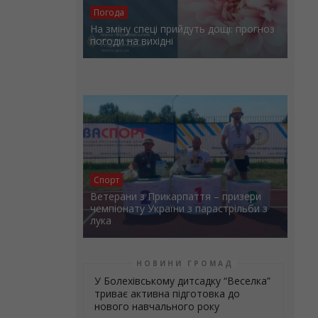
Погода
На зміну спеці прийдуть дощі: прогноз
погоди на вихідні
Спорт
Ветерани з Прикарпаття – призери
чемпіонату України з парастрільби з
лука
НОВИНИ ГРОМАД
У Болехівському дитсадку “Веселка”
триває активна підготовка до
нового навчального року