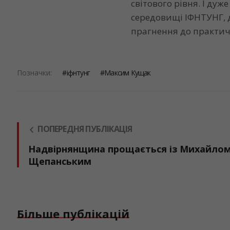
світового рівня. І дуж
середовищі ІФНТУНГ, 
прагнення до практич
Позначки:
іфнтунг
Максим Кущак
ПОПЕРЕДНЯ ПУБЛІКАЦІЯ
Надвірнянщина прощається із Михайло
Щепанським
Більше публікацій