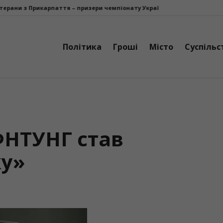
 – призери чемпіонату України з парастрільби з лука
У Болехівськ
Політика
Гроші
Місто
Суспільс
ФНТУНГ став
ку»