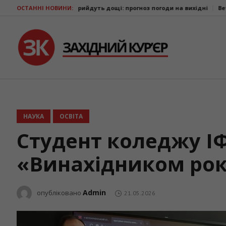
ці прийдуть дощі: прогноз погоди на вихідні
ОСТАННІ НОВИНИ:
Ветерани з Прикарпаття
НАУКА
ОСВІТА
Студент коледжу І
«Винахідником ро
Admin
опубліковано
21.05.2026