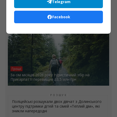
Telegram
розпочали ремонт лавок
Facebook
Гроші
За сім місяців 2026 року туристичний збір на
Прикарпатті перевищив 33,5 млн грн
РОЗШУК
Поліцейські розшукали двох дівчат з Долинського
центру підтримки дітей та сімей «Теплий дім», які
зникли напередодні