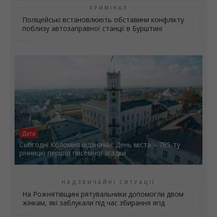
КРИМІНАЛ
Поліцейські встановлюють обставини конфлікту
поблизу автозаправної станції в Бурштині
Дата
Сьогодні Коломия відзначає День міста – 785-ту
річницю першої писемної згадки
НАДЗВИЧАЙНІ СИТУАЦІЇ
На Рожнятівщині рятувальники допомогли двом
жінкам, які заблукали під час збирання ягід