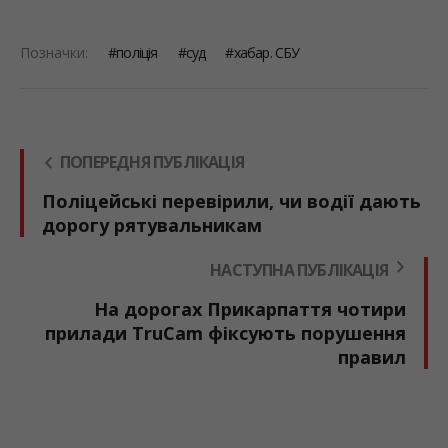
Позначки:
поліція
суд
хабар. СБУ
ПОПЕРЕДНЯ ПУБЛІКАЦІЯ
Поліцейські перевірили, чи водії дають
дорогу рятувальникам
НАСТУПНА ПУБЛІКАЦІЯ
На дорогах Прикарпаття чотири
прилади TruCam фіксують порушення
правил