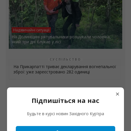
Надзвичайні ситуації
На Долинщині рятувальники розшукали чоловіка,
який три дні блукав у лісі
СУСПІЛЬСТВО
На Прикарпатті триває декларування вогнепальної
зброї: уже зареєстровано 282 одиниці
×
Підпишіться на нас
Будьте в курсі новин Західного Кур’єра
Благоустрій
У франківському привокзальному сквері