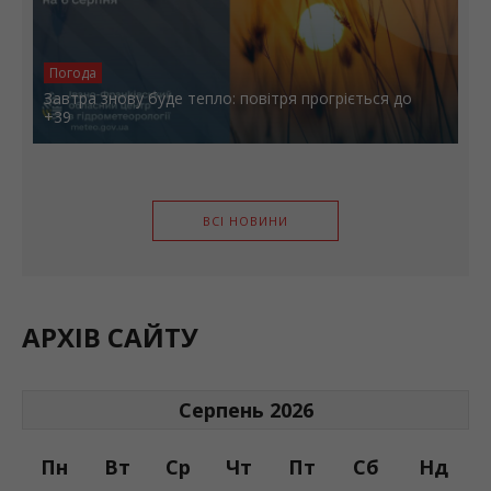
Погода
Завтра знову буде тепло: повітря прогріється до
+39
ВСІ НОВИНИ
АРХІВ САЙТУ
Серпень 2026
Пн
Вт
Ср
Чт
Пт
Сб
Нд