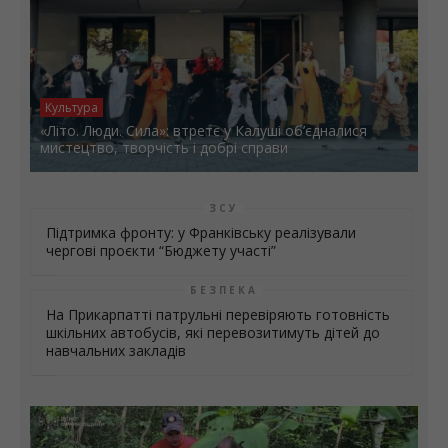
Культура
«Літо. Люди. Сила»: втретє у Калуші об’єдналися
мистецтво, творчість і добрі справи
ЗСУ
Підтримка фронту: у Франківську реалізували
чергові проєкти “Бюджету участі”
БЕЗПЕКА
На Прикарпатті патрульні перевіряють готовність
шкільних автобусів, які перевозитимуть дітей до
навчальних закладів