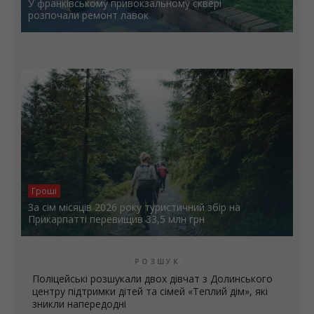
У франківському привокзальному сквері
розпочали ремонт лавок
Гроші
За сім місяців 2026 року туристичний збір на
Прикарпатті перевищив 33,5 млн грн
РОЗШУК
Поліцейські розшукали двох дівчат з Долинського
центру підтримки дітей та сімей «Теплий дім», які
зникли напередодні