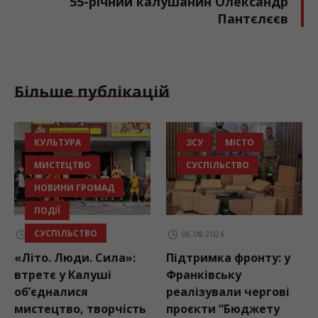
55-річний калушанин Олександр
Пантєлєєв
Більше публікацій
КУЛЬТУРА
ЗСУ
МІСТО
МИСТЕЦТВО
СУСПІЛЬСТВО
НОВИНИ ГРОМАД
ПОДІЇ
СУСПІЛЬСТВО
06.08.2026
06.08.2026
«Літо. Люди. Сила»:
Підтримка фронту: у
втретє у Калуші
Франківську
об’єдналися
реалізували чергові
мистецтво, творчість
проєкти “Бюджету