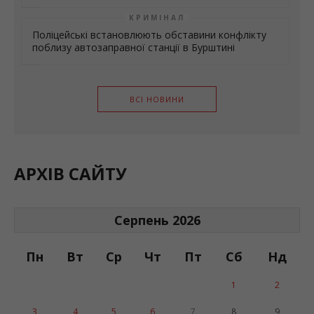
КРИМІНАЛ
Поліцейські встановлюють обставини конфлікту
поблизу автозаправної станції в Бурштині
ВСІ НОВИНИ
АРХІВ САЙТУ
Серпень 2026
Пн
Вт
Ср
Чт
Пт
Сб
Нд
1
2
3
4
5
6
7
8
9