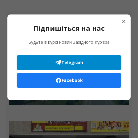
×
6 СЕРПНЯ
Підпишіться на нас
Будьте в курсі новин Західного Кур’єра
Telegram
Facebook
Дата
Бурштинський храм Преображення Господнього
відзначає 24-ту річницю освячення