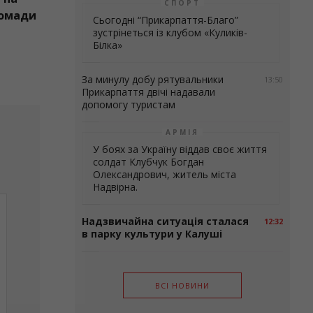
СПОРТ
ромади
першою
Сьогодні “Прикарпаття-Благо”
зустрінеться із клубом «Куликів-
Білка»
За минулу добу рятувальники
13:50
Прикарпаття двічі надавали
допомогу туристам
АРМІЯ
У боях за Україну віддав своє життя
солдат Клубчук Богдан
Олександрович, житель міста
Надвірна.
Надзвичайна ситуація сталася
12:32
в парку культури у Калуші
ВСІ НОВИНИ