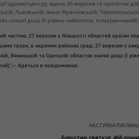
крГідрометцентру, вдень 26 вересня та протягом до
ькій, Львівській, Івано-Франківській, Тернопільські
тях сильні дощі (ІІ рівень небезпеки, помаранчевий)
ній частині, 27 вересня у більшості областей країни по
сцями грози, в окремих районах град; 27 вересня у захі
кій, Вінницькій та Одеській областях значні дощі (І рів
тий)”,— йдеться в повідомленні.
НАСТУПНА ПУБЛІКАЦ
Бурштин святкує 466 річн