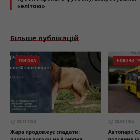
«елітою»
Більше публікацій
ПОГОДА
НОВИНИ Г
08.08.2026
08.08.2026
Жара продовжує спадати:
Автопарк С
прогноз погоди на 9 серпня
поповнив щ