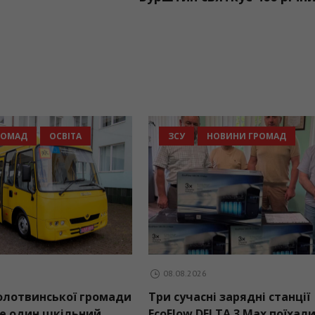
РОМАД
ОСВІТА
ЗСУ
НОВИНИ ГРОМАД
08.08.2026
олотвинської громади
Три сучасні зарядні станції
е один шкільний
EcoFlow DELTA 3 Max поїхали