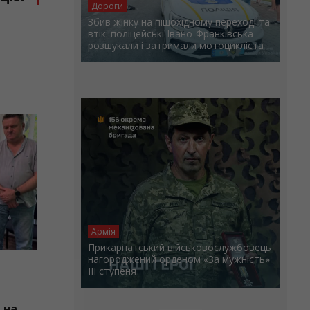
Дороги
Збив жінку на пішохідному переході та
втік: поліцейські Івано-Франківська
розшукали і затримали мотоцикліста
СПОРТ
Армія
Прикарпатський військовослужбовець
нагороджений орденом «За мужність»
08.08.2026
ІІІ ступеня
Контури обласного футболу:
 на
Рогатинщина розпочинає