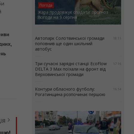
би
Погода
й
Жара продовжує спадати: прогноз
погоди на 9 серпня
.
риви
Автопарк Солотвинської громади
18:11
дних,
поповнив ще один шкільний
автобус
ень
Три сучасні зарядні станції EcoFlow
17:16
DELTA 3 Max поїхали на фронт від
Верховинської громади
Контури обласного футболу:
16:14
Рогатинщина розпочинає першою
ІЯ
ицю!