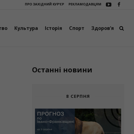
ПРО ЗАХІДНИЙ КУР’ЄР
РЕКЛАМОДАВЦЯМ
ний автобус
Три сучасні зарядні станції EcoFlow DELTA 3 Max поїхали
тво
Культура
Історія
Спорт
Здоров’я
Останні новини
8 СЕРПНЯ