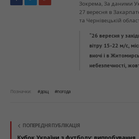
Зокрема, За даними У
27 вересня в Закарпатс
та Чернівецькій облас
“26 вересня у захід
вітру 15-22 м/с, мі
вночі і в Житомирсь
небезпечності, жов
Позначки:
дощ
погода
ПОПЕРЕДНЯ ПУБЛІКАЦІЯ
Кубок України з футболу: випробування