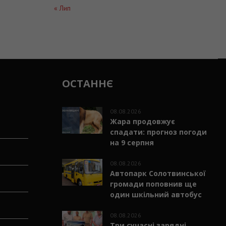
« Лип
ОСТАННЄ
08.08.2026
Жара продовжує
спадати: прогноз погоди
на 9 серпня
08.08.2026
Автопарк Солотвинської
громади поповнив ще
один шкільний автобус
08.08.2026
Три сучасні зарядні