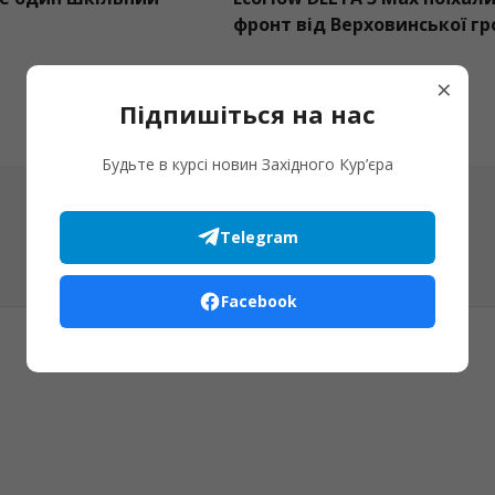
фронт від Верховинської г
×
Підпишіться на нас
Будьте в курсі новин Західного Кур’єра
Telegram
Facebook