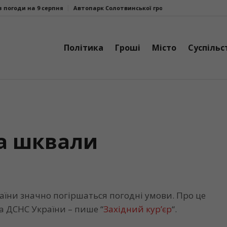
9 серпня
Автопарк Солотвинської громади поповнив ще один шкіль
Політика
Гроші
Місто
Суспільс
та шквали
раїни значно погіршаться погодні умови. Про це
а ДСНС України – пише “
Західний кур’єр
“.