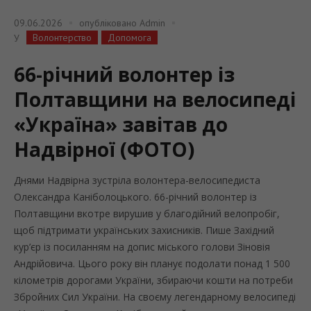
09.06.2026
опубліковано
Admin
Волонтерство
Допомога
У
66-річний волонтер із
Полтавщини на велосипеді
«Україна» завітав до
Надвірної (ФОТО)
Днями Надвірна зустріла волонтера-велосипедиста
Олександра Каніболоцького. 66-річний волонтер із
Полтавщини вкотре вирушив у благодійний велопробіг,
щоб підтримати українських захисників. Пише Західний
кур’єр із посиланням на допис міського голови Зіновія
Андрійовича. Цього року він планує подолати понад 1 500
кілометрів дорогами України, збираючи кошти на потреби
Збройних Сил України. На своєму легендарному велосипеді