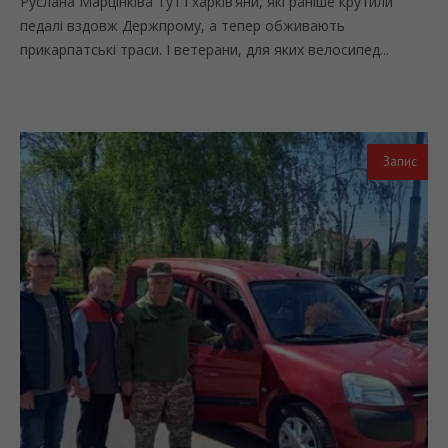
Руслана Марцінківа Тут і харків’яни, які раніше крутили
педалі вздовж Держпрому, а тепер обживають
прикарпатські траси. І ветерани, для яких велосипед...
Запис