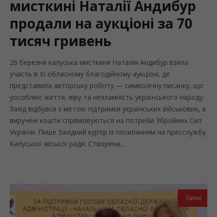
мисткині Наталії Андибур
продали на аукціоні за 70
тисяч гривень
26 березня калуська мисткиня Наталія Андибур взяла
участь в XI обласному благодійному аукціоні, де
представила авторську роботу — символічну писанку, що
уособлює життя, віру та незламність українського народу.
Захід відбувся з метою підтримки українських військових, а
виручені кошти спрямовуються на потреби Збройних Сил
України. Пише Західний кур’єр із посиланням на пресслужбу
Калуської міської ради. Створена...
Запис