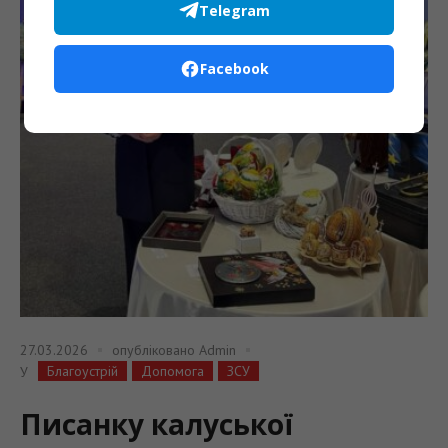
Telegram
Facebook
27.03.2026
опубліковано
Admin
Благоустрій
Допомога
ЗСУ
У
Писанку калуської