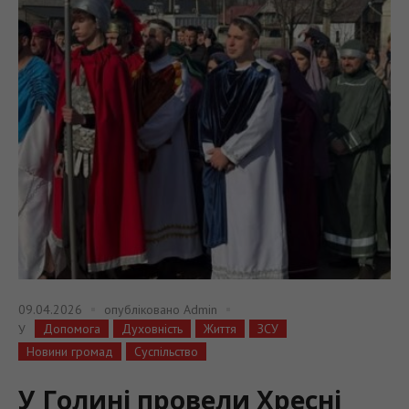
09.04.2026
опубліковано
Admin
Допомога
Духовність
Життя
ЗСУ
У
Новини громад
Суспільство
У Голині провели Хресні