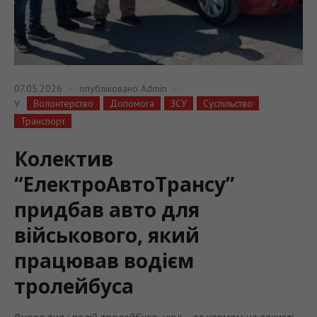
07.05.2026
опубліковано
Admin
Волонтерство
Допомога
ЗСУ
Суспільство
У
Транспорт
Колектив
“ЕлектроАвтоТрансу”
придбав авто для
військового, який
працював водієм
тролейбуса