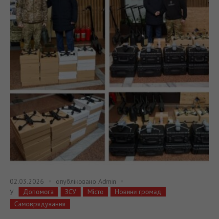
02.03.2026
опубліковано
Admin
Допомога
ЗСУ
Місто
Новини громад
У
Самоврядування