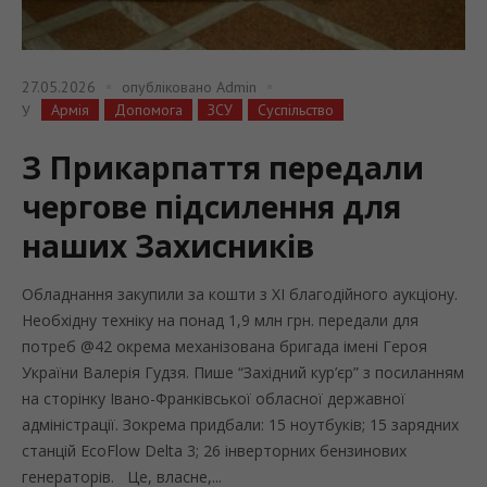
27.05.2026
опубліковано
Admin
Армія
Допомога
ЗСУ
Суспільство
У
З Прикарпаття передали
чергове підсилення для
наших Захисників
Обладнання закупили за кошти з ХІ благодійного аукціону.
Необхідну техніку на понад 1,9 млн грн. передали для
потреб @42 окрема механізована бригада імені Героя
України Валерія Гудзя. Пише “Західний кур’єр” з посиланням
на сторінку Івано-Франківської обласної державної
адміністрації. Зокрема придбали: 15 ноутбуків; 15 зарядних
станцій EcoFlow Delta 3; 26 інверторних бензинових
генераторів. Це, власне,...