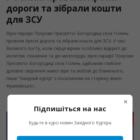
дороги та зібрали кошти
для ЗСУ
Вірні парафії Покрови Пресвятої Богородиці села Голинь
провели Хресні дороги та зібрали кошти для ЗСУ. У часі
Великого посту, коли серця вірних особливо відкриті до
молитви, покаяння та діл милосердя, вірні парафії Покрови
Пресвятої Богородиці села Голинь здійснили глибоке
духовне свідчення живої віри та любові до ближнього,
пише “Західний кур’єр” з посиланням на сторінку Івано-
Франківської...
×
Підпишіться на нас
Запис
Будьте в курсі новин Західного Кур’єра