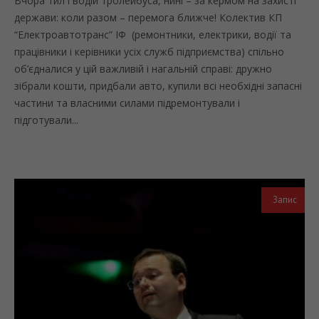
Вчора тил і водій тролейбуса, нині – за кермом на захисті
держави: коли разом – перемога ближче! Колектив КП
“Електроавтотранс” ІФ (ремонтники, електрики, водії та
працівники і керівники усіх служб підприємства) спільно
об’єдналися у цій важливій і нагальній справі: дружно
зібрали кошти, придбали авто, купили всі необхідні запасні
частини та власними силами підремонтували і
підготували...
Запис