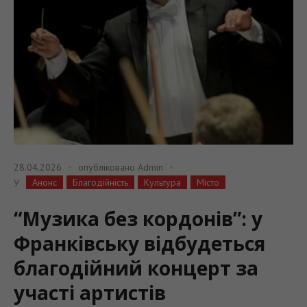
28.04.2026
опубліковано
Admin
Анонс
Благодійність
Культура
Місто
У
“Музика без кордонів”: у
Франківську відбудеться
благодійний концерт за
участі артистів