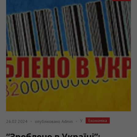
Економіка
У
26.02.2024
опубліковано
Admin
“Зроблено в Україні”: