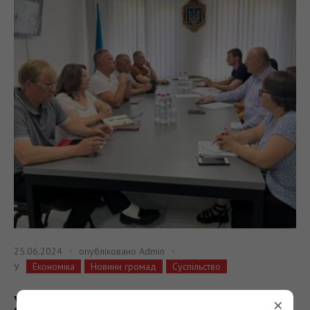
25.06.2024
опубліковано
Admin
Економіка
Новини громад
Суспільство
У
У Бурштині обговорили
×