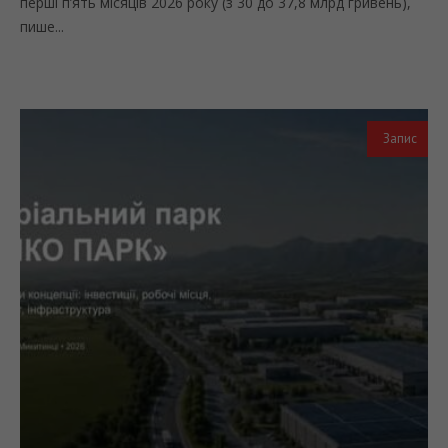
перші п’ять місяців 2026 року (з 30 до 37,8 млрд гривень),
пише...
Запис