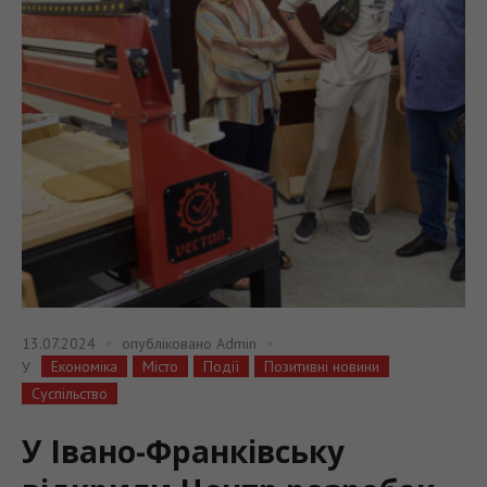
13.07.2024
опубліковано
Admin
Економіка
Місто
Події
Позитивні новини
У
Суспільство
У Івано-Франківську