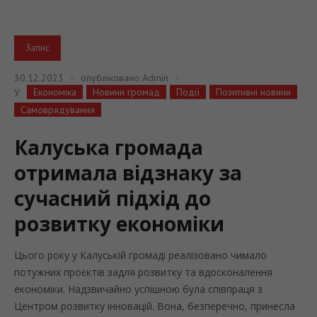
Запис
30.12.2023
опубліковано
Admin
Економіка
Новини громад
Події
Позитивні новини
У
Самоврядування
Калуська громада
отримала відзнаку за
сучасний підхід до
розвитку економіки
Цього року у Калуській громаді реалізовано чимало
потужних проєктів задля розвитку та вдосконалення
економіки. Надзвичайно успішною була співпраця з
Центром розвитку інновацій. Вона, безперечно, принесла