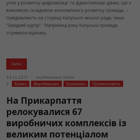
успіх у розвитку цифровізації та діджиталізації даних, що є
важливою складовою економічного розвитку громади, –
повідомляють на сторінці Калуської міської ради, пише
“Західний кур’єр”. “Наприкінці року Калуська громада
отримала відзнаку...
Запис
14.11.2022
опубліковано
Admin
Бізнес
Виробництво
Економіка
Промисловість
У
На Прикарпаття
релокувалися 67
виробничих комплексів із
великим потенціалом