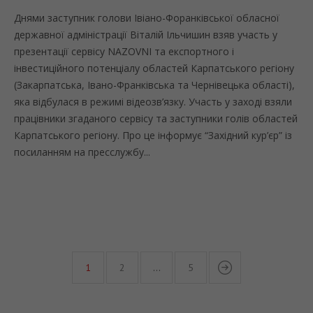
Днями заступник голови Івіано-Форанківської обласної
державної адміністрації Віталій Ільчишин взяв участь у
презентації сервісу NAZOVNI та експортного і
інвестиційного потенціалу областей Карпатського регіону
(Закарпатська, Івано-Франківська та Чернівецька області),
яка відбулася в режимі відеозв’язку. Участь у заході взяли
працівники згаданого сервісу та заступники голів областей
Карпатського регіону. Про це інформує “Західний кур’єр” із
посиланням на пресслужбу...
1
2
…
5