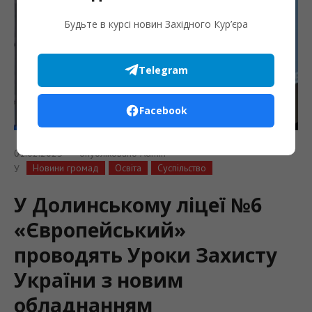
Будьте в курсі новин Західного Кур’єра
Telegram
Facebook
01.02.2025
опубліковано
Admin
Новини громад
Освіта
Суспільство
У
У Долинському ліцеї №6
«Європейський»
проводять Уроки Захисту
України з новим
обладнанням