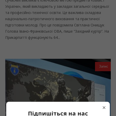
сучасних викликів є ключовою метою предмета «Захист
України», який викладають у закладах загальної середньої
та професійно-технічної освіти. Це важлива складова
національно-патріотичного виховання та практичної
підготовки молоді. Про це повідомила Світлана Онищук
Голова Івано-Франківської ОВА, пише “Західний кур’єр”. На
Прикарпатті функціонують 64...
Запис
×
Підпишіться на нас