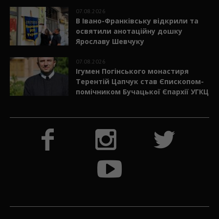
07.08.2026
В Івано-Франківську відкрили та
освятили анотаційну дошку
Ярославу Шевчуку
07.08.2026
Ігумен Погінського монастиря
Терентій Цапчук став Єпископом-
помічником Бучацької Єпархії УГКЦ