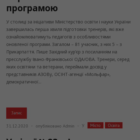
програмою
У столиці за ініціативи Міністерство освіти і науки України
завершилась перша хвиля підготовки тренерів, які вже
ознайомлюватимуть педагогів з особливостями
оновленої програми. Загалом – 81 учасник, з них 5 – з
Прикарпаття. Пише Західний кур’єр з посиланням на
пресслужбу Івано-Франківської ОДА/ОВА. Тренери, серед
яких освітяни та ветерани, переймали досвід у
представників АЗОВу, ОСІНТ-агенції «Мольфар»,
демократичної...
Запис
Місто
Освіта
У
31.12.2020
опубліковано
Admin