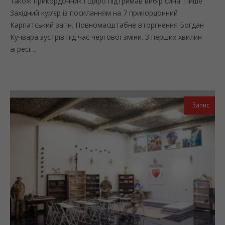
також прикордонник і щиро підтримав вибір сина. Пише
Західний кур’єр із посиланням на 7 прикордонний
Карпатський загін. Повномасштабне вторгнення Богдан
Кучвара зустрів під час чергової зміни. З перших хвилин
агресії...
Запис