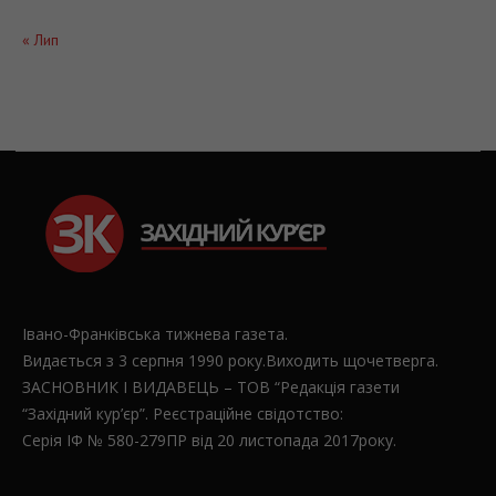
24
25
26
27
28
29
30
31
« Лип
Івано-Франківська тижнева газета.
Видається з 3 серпня 1990 року.Виходить щочетверга.
ЗАСНОВНИК І ВИДАВЕЦЬ – ТОВ “Редакція газети
“Західний кур’єр”. Реєстраційне свідотство: