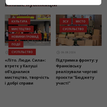
Більше публікацій
ЗСУ
МІСТО
БЕЗПЕКА
СУСПІЛЬСТВО
НОВИНИ ГРОМАД
ОСВІТА
СУСПІЛЬСТВО
06.08.2026
06.08.2026
Підтримка фронту: у
На Прикарпатті
Франківську
патрульні
реалізували чергові
перевіряють
проєкти “Бюджету
готовність шкільних
участі”
автобусів, які
перевозитимуть
дітей до навчальних
закладів