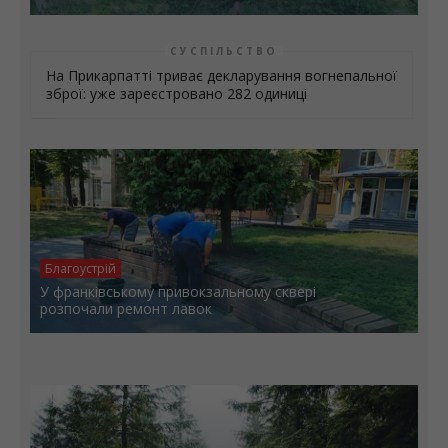
Надзвичайні ситуації
На Долинщині рятувальники розшукали чоловіка,
який три дні блукав у лісі
СУСПІЛЬСТВО
На Прикарпатті триває декларування вогнепальної
зброї: уже зареєстровано 282 одиниці
Благоустрій
У франківському привокзальному сквері
розпочали ремонт лавок