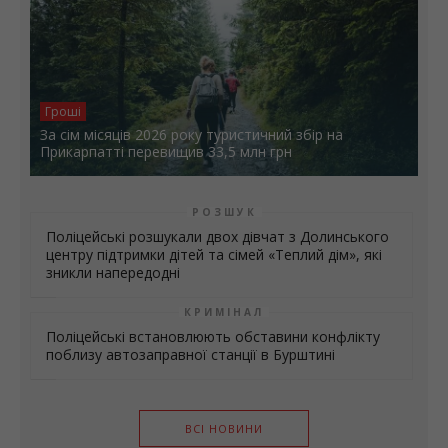
Гроші
За сім місяців 2026 року туристичний збір на
Прикарпатті перевищив 33,5 млн грн
РОЗШУК
Поліцейські розшукали двох дівчат з Долинського
центру підтримки дітей та сімей «Теплий дім», які
зникли напередодні
КРИМІНАЛ
Поліцейські встановлюють обставини конфлікту
поблизу автозаправної станції в Бурштині