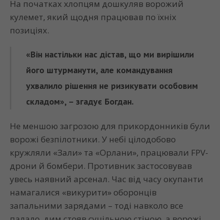
На початках хлопцям дошкуляв ворожий
кулемет, який щодня працював по їхніх
позиціях.
«Він настільки нас дістав, що ми вирішили
його штурманути, але командування
ухвалило рішення не ризикувати особовим
складом», – згадує Богдан.
Не меншою загрозою для прикордонників були
ворожі безпілотники. У небі цілодобово
кружляли «Зали» та «Орлани», працювали FPV-
дрони й бомбери. Противник застосовував
увесь наявний арсенал. Час від часу окупанти
намагалися «викурити» оборонців
запальними зарядами – тоді навколо все
палало, дим стояв суцільною стіною, а ворожі