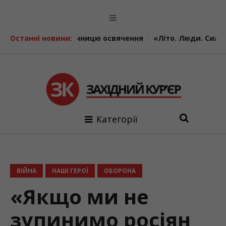
ю освячення
Останні новини:
«Літо. Люди. Сила»: втретє у Калуші об’єдна
Категорії
ВІЙНА
НАШІ ГЕРОЇ
ОБОРОНА
«Якщо ми не
зупинимо росіян