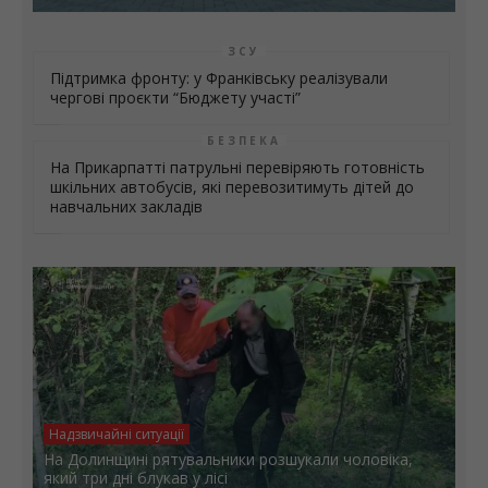
Культура
«Літо. Люди. Сила»: втретє у Калуші об’єдналися
мистецтво, творчість і добрі справи
ЗСУ
Підтримка фронту: у Франківську реалізували
чергові проєкти “Бюджету участі”
БЕЗПЕКА
На Прикарпатті патрульні перевіряють готовність
шкільних автобусів, які перевозитимуть дітей до
навчальних закладів