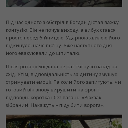
Під час одного з обстрілів Богдан дістав важку
контузію. Він не почув виходу, а вибух стався
просто перед бійницею. Ударною хвилею його
відкинуло, наче пір’їну. Уже наступного дня
його евакуювали до шпиталю.
Після ротації Богдана не раз тягнуло назад на
схід. Утім, відповідальність за дитину змушує
стримувати емоції. Та коли його запитують, чи
готовий він знову вирушити на фронт,
відповідь коротка і без вагань: «Рюкзак
зібраний. Накажуть – піду бити ворога».