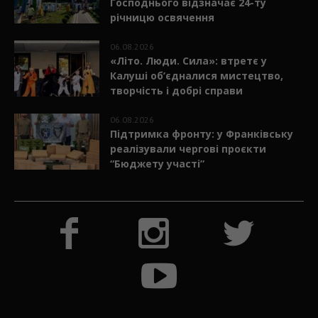
06.08.2026
Бурштинський храм Преображення
Господнього відзначає 24-ту
річницю освячення
06.08.2026
«Літо. Люди. Сила»: втретє у
Калуші об’єдналися мистецтво,
творчість і добрі справи
06.08.2026
Підтримка фронту: у Франківську
реалізували чергові проєкти
“Бюджету участі”