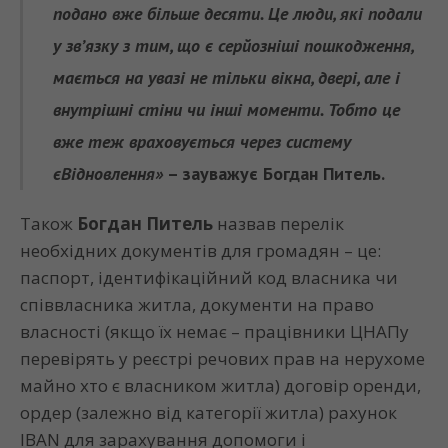
подано вже більше десяти. Це люди, які подали
у зв’язку з тим, що є серйозніші пошкодження,
мається на увазі не тільки вікна, двері, але і
внутрішні стіни чи інші моменти. Тобто це
вже теж враховується через систему
єВідновлення»
– зауважує
Богдан Питель.
Також
Богдан Питель
назвав перелік
необхідних документів для громадян – це:
паспорт, ідентифікаційний код власника чи
співвласника житла, документи на право
власності (якщо їх немає – працівники ЦНАПу
перевірять у реєстрі речових прав на нерухоме
майно хто є власником житла) договір оренди,
ордер (залежно від категорії житла) рахунок
IBAN для зарахування допомоги і