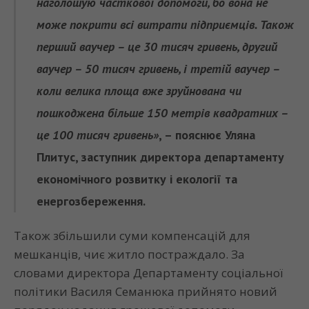
наголошую часткової допомоги, бо вона не
може покрити всі витрати підприємців. Також
перший ваучер – це 30 тисяч гривень, другий
ваучер – 50 тисяч гривень, і третій ваучер –
коли велика площа вже зруйнована чи
пошкоджена більше 150 метрів квадратних –
це 100 тисяч гривень»
, – пояснює
Уляна
Плитус,
заступник директора департаменту
економічного розвитку і екології та
енергозбереження.
Також збільшили суми компенсацій для
мешканців, чиє житло постраждало. За
словами директора Департаменту соціальної
політики Василя Семанюка прийнято новий