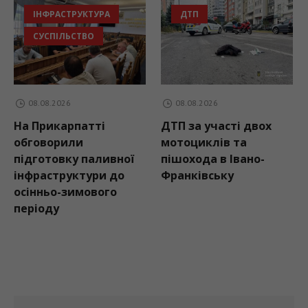
ДТП
ДТП
08.08.2026
08.08.2026
ДТП за участі двох
Поліція встановлю
мотоциклів та
обставини ДТП у
вної
пішохода в Івано-
Богородчанах, у як
до
Франківську
травмувалася дит
о
Залишити коментар