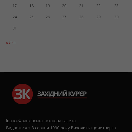
24
25
26
27
28
29
30
31
« Лип
Івано-Франківська тижнева газета.
Видається з 3 серпня 1990 року.Виходить щочетверга.
ЗАСНОВНИК І ВИДАВЕЦЬ – ТОВ “Редакція газети
“Західний кур’єр”. Реєстраційне свідотство: