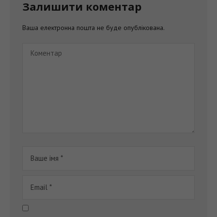
Ваша електронна пошта не буде опублікована.
Збережіть своє ім'я, електронну адресу та веб-сайт в
цьому браузері для моїх наступних коментарів.