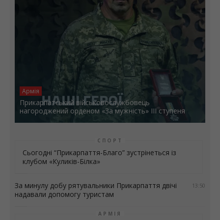
Армія
Прикарпатський військовослужбовець
нагороджений орденом «За мужність» ІІІ ступеня
СПОРТ
Сьогодні “Прикарпаття-Благо” зустрінеться із
клубом «Куликів-Білка»
За минулу добу рятувальники Прикарпаття двічі
13:50
надавали допомогу туристам
АРМІЯ