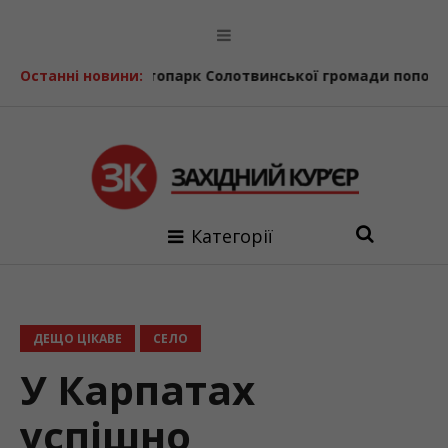
ня
Останні новини:
Автопарк Солотвинської громади поповнив ще один
Категорії
ДЕЩО ЦІКАВЕ
СЕЛО
У Карпатах
успішно