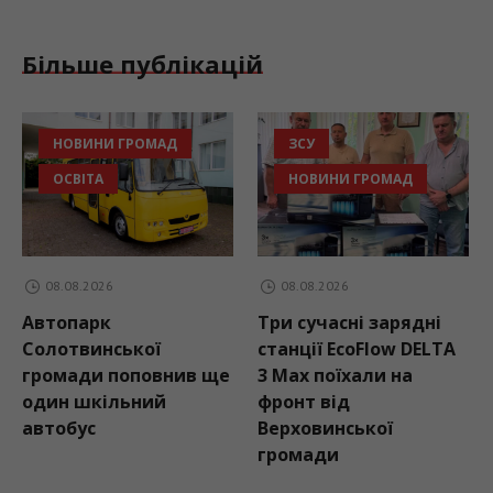
Більше публікацій
НОВИНИ ГРОМАД
ЗСУ
ОСВІТА
НОВИНИ ГРОМАД
08.08.2026
08.08.2026
Автопарк
Три сучасні зарядні
Солотвинської
станції EcoFlow DELTA
громади поповнив ще
3 Max поїхали на
один шкільний
фронт від
автобус
Верховинської
громади