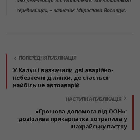
для регенерації та відновлення навколишнього
середовища», – зазначає Мирослава Волощук.
ПОПЕРЕДНЯ ПУБЛІКАЦІЯ
У Калуші визначили дві аварійно-
небезпечні ділянки, де стається
найбільше автоаварій
НАСТУПНА ПУБЛІКАЦІЯ
«Грошова допомога від ООН»:
довірлива прикарпатка потрапила у
шахрайську пастку