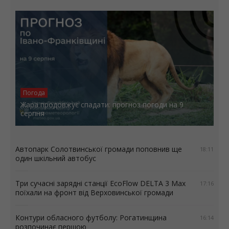
Погода
Жара продовжує спадати: прогноз погоди на 9
серпня
Автопарк Солотвинської громади поповнив ще
18:11
один шкільний автобус
Три сучасні зарядні станції EcoFlow DELTA 3 Max
17:16
поїхали на фронт від Верховинської громади
Контури обласного футболу: Рогатинщина
16:14
розпочинає першою