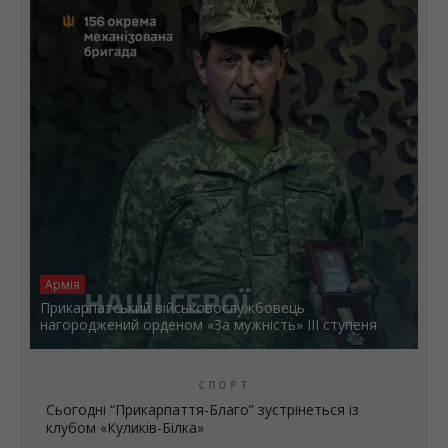
Армія
Прикарпатський військовослужбовець
нагороджений орденом «За мужність» ІІІ ступеня
СПОРТ
Сьогодні “Прикарпаття-Благо” зустрінеться із
клубом «Куликів-Білка»