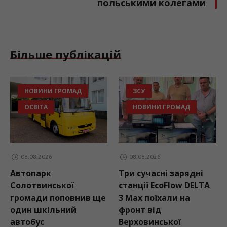
польськими колегами
Більше публікацій
НОВИНИ ГРОМАД
ЗСУ
ОСВІТА
НОВИНИ ГРОМАД
08.08.2026
08.08.2026
Автопарк
Три сучасні зарядні
Солотвинської
станції EcoFlow DELTA
громади поповнив ще
3 Max поїхали на
один шкільний
фронт від
автобус
Верховинської