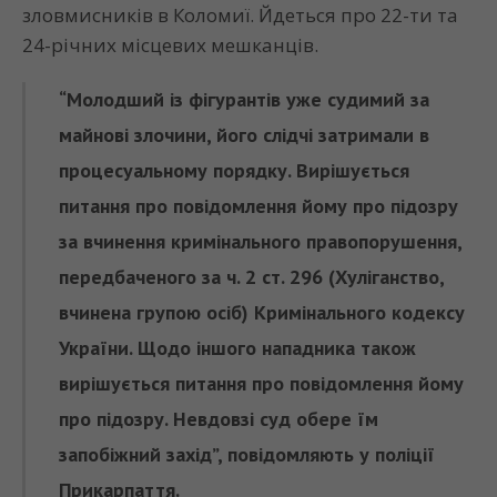
зловмисників в Коломиї. Йдеться про 22-ти та
24-річних місцевих мешканців.
“Молодший із фігурантів уже судимий за
майнові злочини, його слідчі затримали в
процесуальному порядку. Вирішується
питання про повідомлення йому про підозру
за вчинення кримінального правопорушення,
передбаченого за ч. 2 ст. 296 (Хуліганство,
вчинена групою осіб) Кримінального кодексу
України. Щодо іншого нападника також
вирішується питання про повідомлення йому
про підозру. Невдовзі суд обере їм
запобіжний захід”, повідомляють у поліції
Прикарпаття.