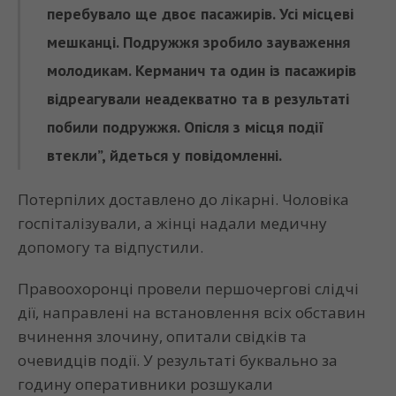
перебувало ще двоє пасажирів. Усі місцеві
мешканці. Подружжя зробило зауваження
молодикам. Керманич та один із пасажирів
відреагували неадекватно та в результаті
побили подружжя. Опісля з місця події
втекли”, йдеться у повідомленні.
Потерпілих доставлено до лікарні. Чоловіка
госпіталізували, а жінці надали медичну
допомогу та відпустили.
Правоохоронці провели першочергові слідчі
дії, направлені на встановлення всіх обставин
вчинення злочину, опитали свідків та
очевидців події. У результаті буквально за
годину оперативники розшукали