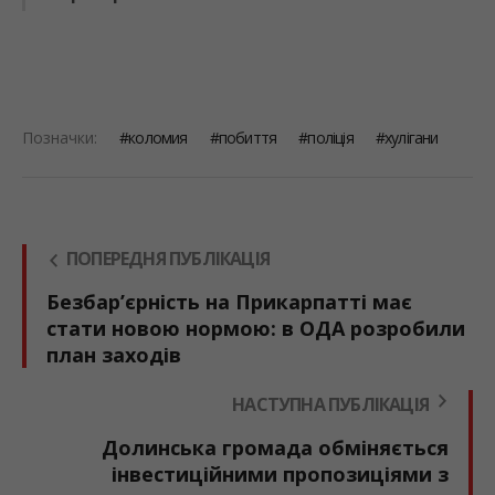
Позначки:
коломия
побиття
поліція
хулігани
ПОПЕРЕДНЯ ПУБЛІКАЦІЯ
Безбар’єрність на Прикарпатті має
стати новою нормою: в ОДА розробили
план заходів
НАСТУПНА ПУБЛІКАЦІЯ
Долинська громада обміняється
інвестиційними пропозиціями з