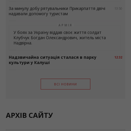
За минулу добу рятувальники Прикарпаття двічі
13:50
надавали допомогу туристам
АРМІЯ
У боях за Україну віддав своє життя солдат
Клубчук Богдан Олександрович, житель міста
Надвірна.
Надзвичайна ситуація сталася в парку
12:32
культури у Калуші
ВСІ НОВИНИ
АРХІВ САЙТУ