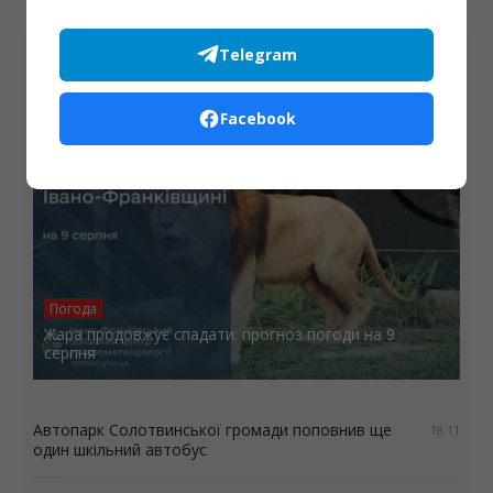
Telegram
8 СЕРПНЯ
Facebook
Погода
Жара продовжує спадати: прогноз погоди на 9
серпня
Автопарк Солотвинської громади поповнив ще
18:11
один шкільний автобус