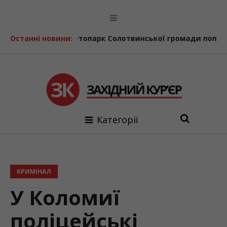
ерпня
Останні новини:
Автопарк Солотвинської громади поповнив ще од
Категорії
КРИМІНАЛ
У Коломиї
поліцейські