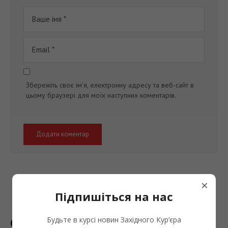
Збережіть своє ім'я, електронну адресу та веб-сайт в
цьому браузері для моїх наступних коментарів.
×
Підпишіться на нас
Останні новини
Будьте в курсі новин Західного Кур’єра