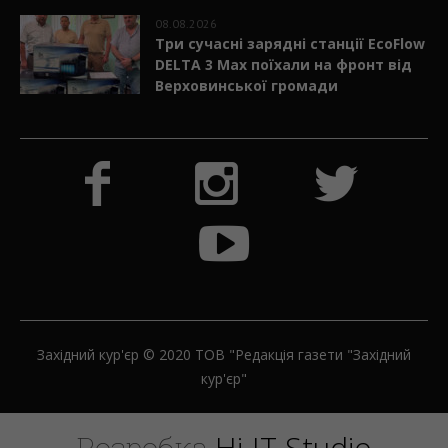
08.08.2026
Три сучасні зарядні станції EcoFlow
DELTA 3 Max поїхали на фронт від
Верховинської громади
Західний кур'єр © 2020 ТОВ "Редакція газети "Західний
кур'єр"
H
i
-
I
T
S
t
u
d
i
o
Розробка