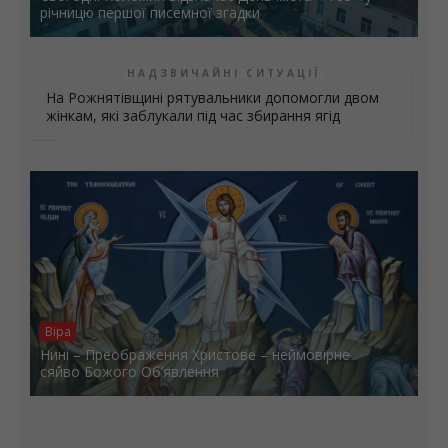
річницю першої писемної згадки
НАДЗВИЧАЙНІ СИТУАЦІЇ
На Рожнятівщині рятувальники допомогли двом
жінкам, які заблукали під час збирання ягід
Віра
Нині – Преображення Христове – неймовірне
сяйво Божого Об’явлення