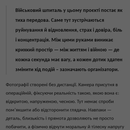
Військовий шпиталь у цьому проєкті постає як
тиха передова. Саме тут зустрічаються
руйнування й відновлення, страх і довіра, біль
і концентрація. Між цими руками виникає
крихкий простір — між життям і війною — де
кожна секунда має вагу, а кожен дотик здатен
змінити хід подій – зазначають організатори.
Фотографії створені без дистанції. Камера присутня в
операційній, фіксуючи реальність такою, якою вона є:
відкритою, напруженою, чесною. Тут немає спроби
пом’якшити або відсторонити глядача. Навпаки —
деталь, близькість і прямота дозволяють не просто
побачити, а фізично відчути моральну й тілесну напругу