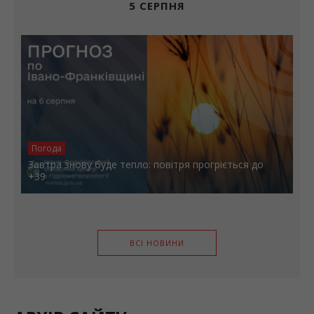
5 СЕРПНЯ
Погода
Завтра знову буде тепло: повітря прогріється до
+39
ВСІ НОВИНИ