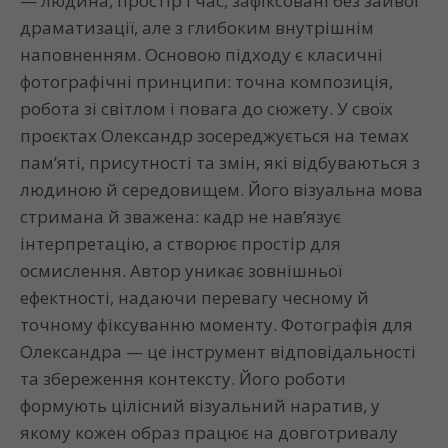
— людина, простір і час, зафіксовані без зайвої
драматизації, але з глибоким внутрішнім
наповненням. Основою підходу є класичні
фотографічні принципи: точна композиція,
робота зі світлом і повага до сюжету. У своїх
проєктах Олександр зосереджується на темах
пам’яті, присутності та змін, які відбуваються з
людиною й середовищем. Його візуальна мова
стримана й зважена: кадр не нав’язує
інтерпретацію, а створює простір для
осмислення. Автор уникає зовнішньої
ефектності, надаючи перевагу чесному й
точному фіксуванню моменту. Фотографія для
Олександра — це інструмент відповідальності
та збереження контексту. Його роботи
формують цілісний візуальний наратив, у
якому кожен образ працює на довготривалу