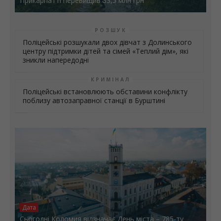
Прикарпатті перевищив 33,5 млн грн
РОЗШУК
Поліцейські розшукали двох дівчат з Долинського
центру підтримки дітей та сімей «Теплий дім», які
зникли напередодні
КРИМІНАЛ
Поліцейські встановлюють обставини конфлікту
поблизу автозаправної станції в Бурштині
Дата
Сьогодні Коломия відзначає День міста – 785-ту