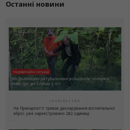
Останні новини
Надзвичайні ситуації
На Долинщині рятувальники розшукали чоловіка,
який три дні блукав у лісі
СУСПІЛЬСТВО
На Прикарпатті триває декларування вогнепальної
зброї: уже зареєстровано 282 одиниці