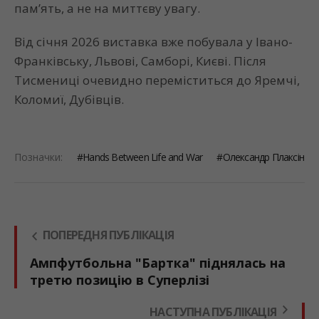
пам’ять, а не на миттєву увагу.
Від січня 2026 виставка вже побувала у Івано-
Франківську, Львові, Самборі, Києві. Після
Тисмениці очевидно переміститься до Яремчі,
Коломиї, Дубівців.
Позначки:
Hands Between Life and War
Олександр Плаксін
ПОПЕРЕДНЯ ПУБЛІКАЦІЯ
Ампфутбольна "Бартка" піднялась на
третю позицію в Суперлізі
НАСТУПНА ПУБЛІКАЦІЯ