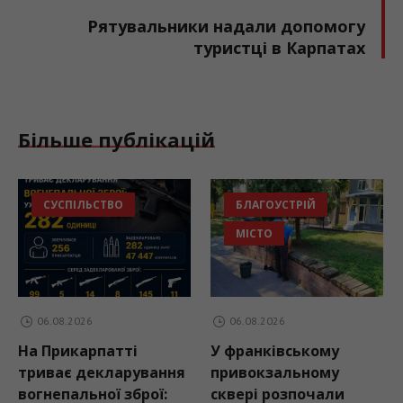
Рятувальники надали допомогу
туристці в Карпатах
Більше публікацій
СУСПІЛЬСТВО
БЛАГОУСТРІЙ
МІСТО
06.08.2026
06.08.2026
0
На Прикарпатті
У франківському
За 
триває декларування
привокзальному
рок
огнепальної зброї:
сквері розпочали
збі