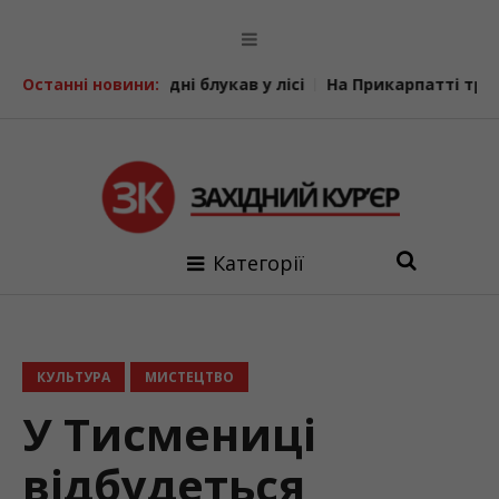
ри дні блукав у лісі
Останні новини:
На Прикарпатті триває декларуван
Категорії
КУЛЬТУРА
МИСТЕЦТВО
У Тисмениці
відбудеться