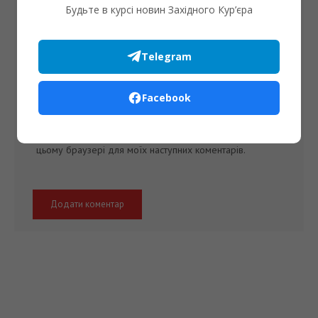
Будьте в курсі новин Західного Кур’єра
Telegram
Facebook
Збережіть своє ім'я, електронну адресу та веб-сайт в
цьому браузері для моїх наступних коментарів.