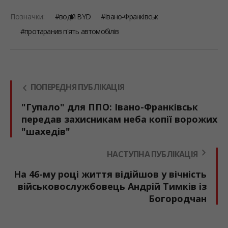
Позначки:
водій BYD
Івано-Франківськ
протаранив п'ять автомобілів
ПОПЕРЕДНЯ ПУБЛІКАЦІЯ
"Гупало" для ППО: Івано-Франківськ
передав захисникам неба копії ворожих
"шахедів"
НАСТУПНА ПУБЛІКАЦІЯ
На 46-му році життя відійшов у вічність
військовослужбовець Андрій Тимків із
Богородчан