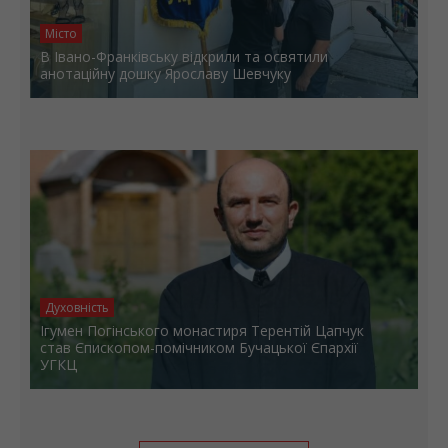
Місто
В Івано-Франківську відкрили та освятили
анотаційну дошку Ярославу Шевчуку
Духовність
Ігумен Погінського монастиря Терентій Цапчук
став Єпископом-помічником Бучацької Єпархії
УГКЦ