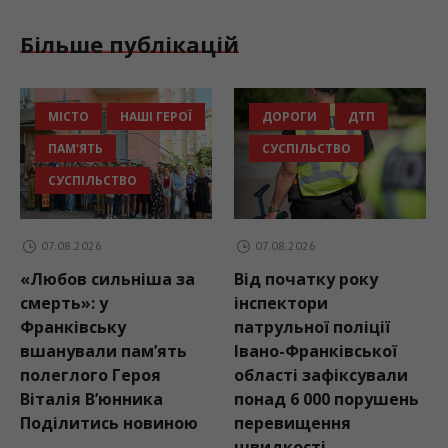
Більше публікацій
МІСТО
НАШІ ГЕРОЇ
ДОРОГИ
ДТП
ПАМ'ЯТЬ
СУСПІЛЬСТВО
СУСПІЛЬСТВО
07.08.2026
07.08.2026
«Любов сильніша за
Від початку року
смерть»: у
інспектори
Франківську
патрульної поліції
вшанували пам’ять
Івано-Франківської
полеглого Героя
області зафіксували
Віталія В’юнника
понад 6 000 порушень
Поділитись новиною
перевищення
швидкості