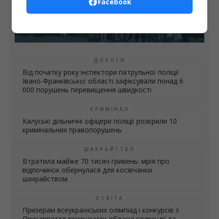
Facebook
Місто
«Любов сильніша за смерть»: у Франківську
вшанували пам’ять полеглого Героя Віталія
В’юнника Поділитись новиною
ДОРОГИ
Від початку року інспектори патрульної поліції
Івано-Франківської області зафіксували понад 6
000 порушень перевищення швидкості
КРИМІНАЛ
Калуські дільничні офіцери поліції розкрили 10
кримінальних правопорушень
ШАХРАЙСТВО
Втратила майже 70 тисяч гривень: мрія про
відпочинок обернулася для косівчанки
шахрайством
ОСВІТА
Призерам всеукраїнських олімпіад і конкурсів з
Прикарпаття призначили обласні стипендії та