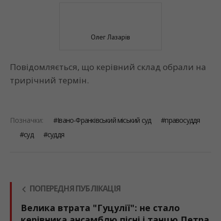
Олег Лазарів
Повідомляється, що керівний склад обрали на
трирічний термін.
Позначки:
Івано-Франківський міський суд
правосуддя
суд
суддя
ПОПЕРЕДНЯ ПУБЛІКАЦІЯ
Велика втрата "Гуцулії": не стало
керівника ансамблю пісні і танцю Петра