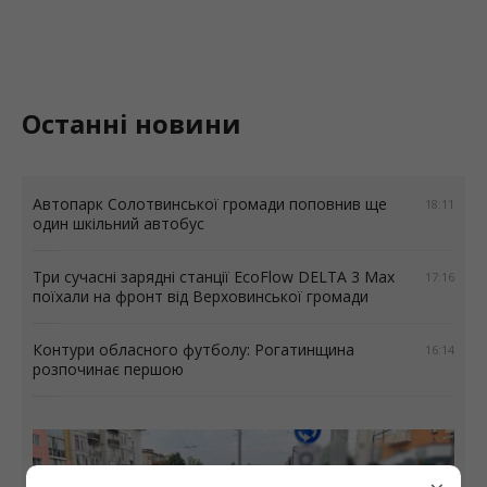
Останні новини
Автопарк Солотвинської громади поповнив ще
18:11
один шкільний автобус
Три сучасні зарядні станції EcoFlow DELTA 3 Max
17:16
поїхали на фронт від Верховинської громади
Контури обласного футболу: Рогатинщина
16:14
розпочинає першою