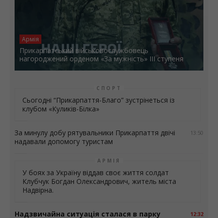
Армія
Прикарпатський військовослужбовець
нагороджений орденом «За мужність» ІІІ ступеня
СПОРТ
Сьогодні “Прикарпаття-Благо” зустрінеться із
клубом «Куликів-Білка»
За минулу добу рятувальники Прикарпаття двічі
13:50
надавали допомогу туристам
АРМІЯ
У боях за Україну віддав своє життя солдат
Клубчук Богдан Олександрович, житель міста
Надвірна.
Надзвичайна ситуація сталася в парку
12:32