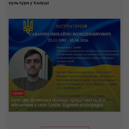
культури у Калуші
Армія
Сьогодні Долинська громада прощатиметься із
військовим з села Грабів. Відомий розпорядок