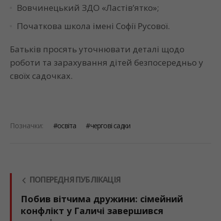
Вовчинецький ЗДО «Ластів’ятко»;
Початкова школа імені Софії Русової.
Батьків просять уточнювати деталі щодо
роботи та зарахування дітей безпосередньо у
своїх садочках.
Позначки:
освіта
чергові садки
ПОПЕРЕДНЯ ПУБЛІКАЦІЯ
Побив вітчима дружини: сімейний
конфлікт у Галичі завершився