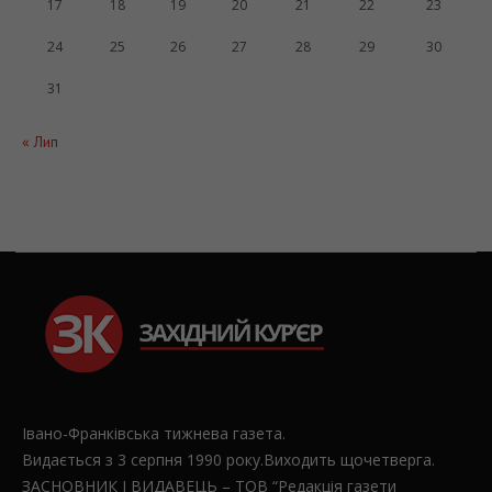
17
18
19
20
21
22
23
24
25
26
27
28
29
30
31
« Лип
Івано-Франківська тижнева газета.
Видається з 3 серпня 1990 року.Виходить щочетверга.
ЗАСНОВНИК І ВИДАВЕЦЬ – ТОВ “Редакція газети