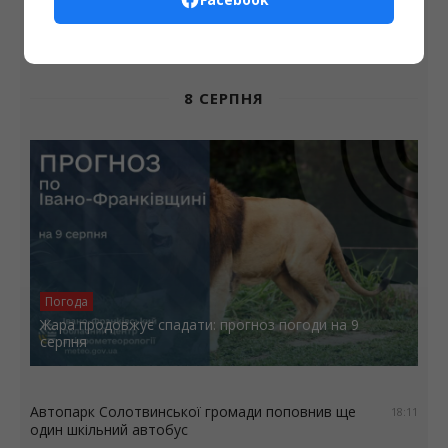
КРИМІНАЛЬНІ ІСТОРІЇ. Співачка-шпигунка
8 СЕРПНЯ
Погода
Жара продовжує спадати: прогноз погоди на 9
серпня
Автопарк Солотвинської громади поповнив ще
18:11
один шкільний автобус