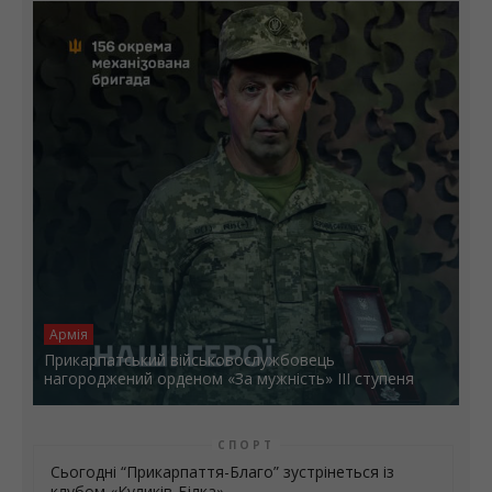
Армія
Прикарпатський військовослужбовець
нагороджений орденом «За мужність» ІІІ ступеня
СПОРТ
Сьогодні “Прикарпаття-Благо” зустрінеться із
клубом «Куликів-Білка»