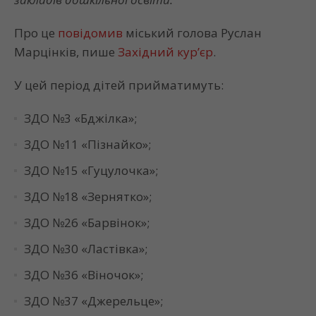
Про це
повідомив
міський голова Руслан
Марцінків, пише
Західний кур’єр
.
У цей період дітей прийматимуть:
ЗДО №3 «Бджілка»;
ЗДО №11 «Пізнайко»;
ЗДО №15 «Гуцулочка»;
ЗДО №18 «Зернятко»;
ЗДО №26 «Барвінок»;
ЗДО №30 «Ластівка»;
ЗДО №36 «Віночок»;
ЗДО №37 «Джерельце»;