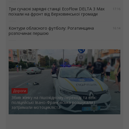
Три сучасні зарядні станції EcoFlow DELTA 3 Max
17:16
поїхали на фронт від Верховинської громади
Контури обласного футболу: Рогатинщина
16:14
розпочинає першою
Дороги
Збив жінку на пішохідному переході та втік:
поліцейські Івано-Франківська розшукали і
затримали мотоцикліста