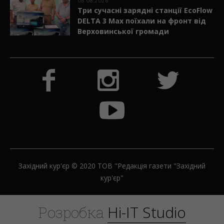
08.08.2026
Три сучасні зарядні станції EcoFlow
DELTA 3 Max поїхали на фронт від
Верховинської громади
Західний кур'єр © 2020 ТОВ "Редакція газети "Західний
кур'єр"
H
i
-
I
T
S
t
u
d
i
o
Розробка