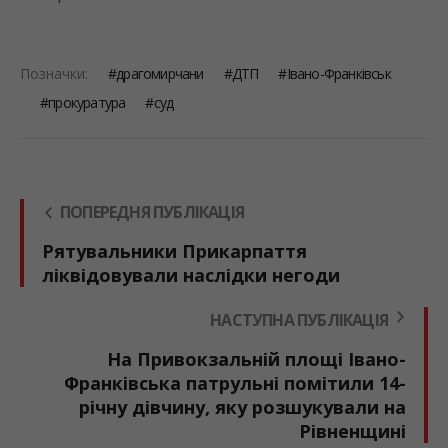
Позначки:
драгомирчани
ДТП
Івано-Франківськ
прокуратура
суд
ПОПЕРЕДНЯ ПУБЛІКАЦІЯ
Рятувальники Прикарпаття
ліквідовували наслідки негоди
НАСТУПНА ПУБЛІКАЦІЯ
На Привокзальній площі Івано-
Франківська патрульні помітили 14-
річну дівчину, яку розшукували на
Рівненщині