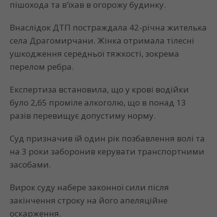
пішохода та в’їхав в огорожу будинку.
Внаслідок ДТП постраждала 42-річна жителька
села Драгомирчани. Жінка отримала тілесні
ушкодження середньої тяжкості, зокрема
перелом ребра.
Експертиза встановила, що у крові водійки
було 2,65 проміле алкоголю, що в понад 13
разів перевищує допустиму норму.
Суд призначив їй один рік позбавлення волі та
на 3 роки заборонив керувати транспортними
засобами.
Вирок суду набере законної сили після
закінчення строку на його апеляційне
оскарження.