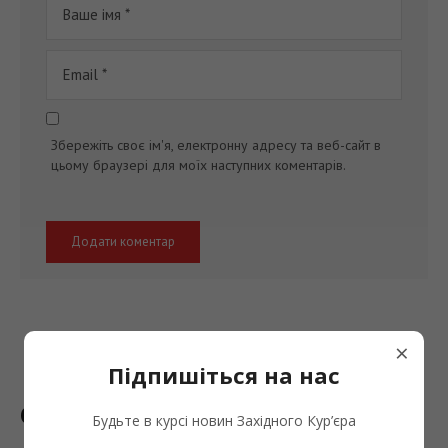
Збережіть своє ім'я, електронну адресу та веб-сайт в
цьому браузері для моїх наступних коментарів.
×
Підпишіться на нас
Останні новини
Будьте в курсі новин Західного Кур’єра