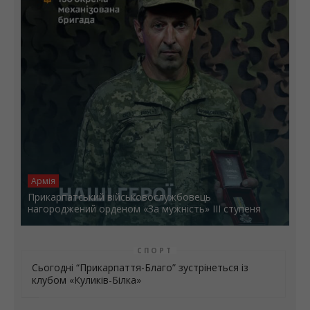
Армія
Прикарпатський військовослужбовець
нагороджений орденом «За мужність» ІІІ ступеня
СПОРТ
Сьогодні “Прикарпаття-Благо” зустрінеться із
клубом «Куликів-Білка»