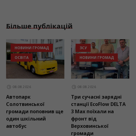
Більше публікацій
НОВИНИ ГРОМАД
ЗСУ
ОСВІТА
НОВИНИ ГРОМАД
08.08.2026
08.08.2026
Автопарк
Три сучасні зарядні
Солотвинської
станції EcoFlow DELTA
громади поповнив ще
3 Max поїхали на
один шкільний
фронт від
автобус
Верховинської
громади