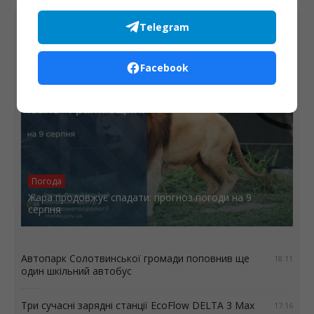
Telegram
8 СЕРПНЯ
Facebook
Погода
Жара продовжує спадати: прогноз погоди на 9
серпня
Автопарк Солотвинської громади поповнив ще
18:11
один шкільний автобус
Три сучасні зарядні станції EcoFlow DELTA 3 Max
17:16