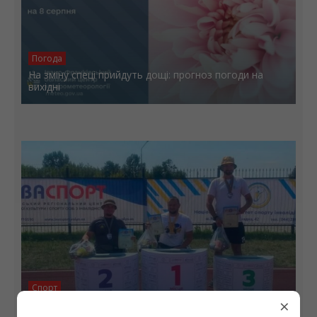
Погода
На зміну спеці прийдуть дощі: прогноз погоди на
вихідні
Спорт
×
Ветерани з Прикарпаття – призери чемпіонату
України з парастрільби з лука