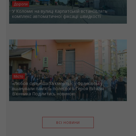
Дороги
У Коломиї на вулиці Карпатській встановлять
комплекс автоматичної фіксації швидкості
Місто
«Любов сильніша за смерть»: у Франківську
вшанували пам’ять полеглого Героя Віталія
В’юнника Поділитись новиною
ВСІ НОВИНИ