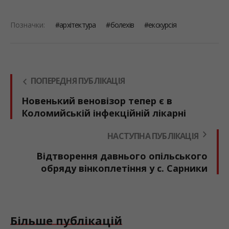
Позначки:
архітектура
болехів
екскурсія
ПОПЕРЕДНЯ ПУБЛІКАЦІЯ
Новенький веновізор тепер є в
Коломийській інфекційній лікарні
НАСТУПНА ПУБЛІКАЦІЯ
Відтворення давнього опільського
обряду вінкоплетіння у с. Сарники
Більше публікацій