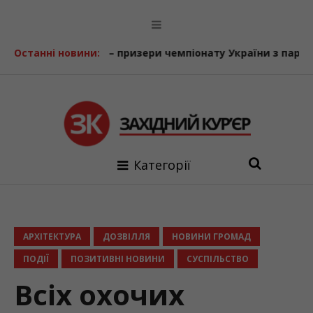
 призери чемпіонату України з парастрільби з лука
Останні новини:
У Б
Категорії
АРХІТЕКТУРА
ДОЗВІЛЛЯ
НОВИНИ ГРОМАД
ПОДІЇ
ПОЗИТИВНІ НОВИНИ
СУСПІЛЬСТВО
Всіх охочих