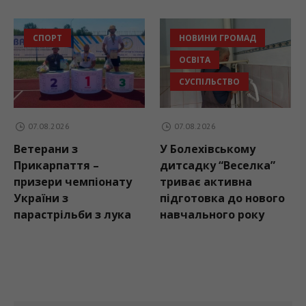
НОВИНИ ГРОМАД
НОВИНИ ГРОМ
ОСВІТА
СУСПІЛЬСТВО
СУСПІЛЬСТВО
07.08.2026
07.08.2026
У Болехівському
Пластуни
 –
дитсадку “Веселка”
Бурштинської
піонату
триває активна
громади взяли
підготовка до нового
у вишкільному 
 з лука
навчального року
«Гарт-2026»