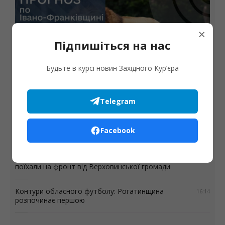
×
Підпишіться на нас
Будьте в курсі новин Західного Кур’єра
Погода
Жара продовжує спадати: прогноз погоди на 9
серпня
Telegram
Автопарк Солотвинської громади поповнив ще
18:11
Facebook
один шкільний автобус
Три сучасні зарядні станції EcoFlow DELTA 3 Max
17:16
поїхали на фронт від Верховинської громади
Контури обласного футболу: Рогатинщина
16:14
розпочинає першою