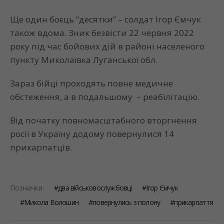
Ще один боєць “десятки” – солдат Ігор Ємчук
також вдома. Зник безвісти 22 червня 2022
року під час бойових дій в районі населеного
пункту Миколаївка Луганської обл.
Зараз бійці проходять повне медичне
обстеження, а в подальшому – реабілітацію.
Від початку повномасштабного вторгнення
росії в Україну додому повернулися 14
прикарпатців.
Позначки:
два військовослужбовці
Ігор Ємчук
Микола Волошин
повернулись з полону
прикарпаття