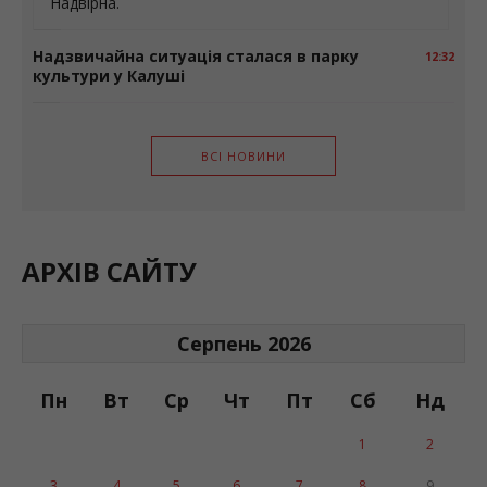
Надвірна.
Надзвичайна ситуація сталася в парку
12:32
культури у Калуші
ВСІ НОВИНИ
АРХІВ САЙТУ
Серпень 2026
Пн
Вт
Ср
Чт
Пт
Сб
Нд
1
2
3
4
5
6
7
8
9