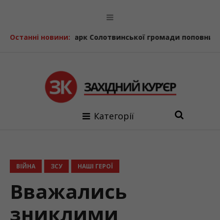
ня
Останні новини:
Автопарк Солотвинської громади поповнив ще один 
Категорії
ВІЙНА
ЗСУ
НАШІ ГЕРОЇ
Вважались
зниклими