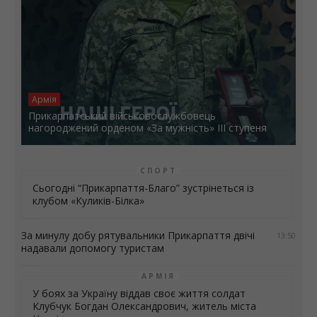
Армія
Прикарпатський військовослужбовець
нагороджений орденом «За мужність» ІІІ ступеня
СПОРТ
Сьогодні “Прикарпаття-Благо” зустрінеться із
клубом «Куликів-Білка»
За минулу добу рятувальники Прикарпаття двічі
13:50
надавали допомогу туристам
АРМІЯ
У боях за Україну віддав своє життя солдат
Клубчук Богдан Олександрович, житель міста