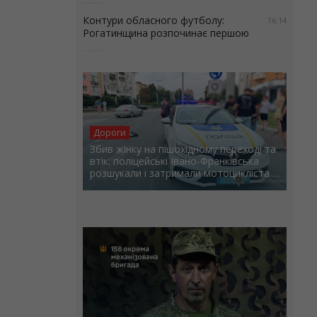
Контури обласного футболу:
16:14
Рогатинщина розпочинає першою
Дороги
Збив жінку на пішохідному переході та
втік: поліцейські Івано-Франківська
розшукали і затримали мотоцикліста