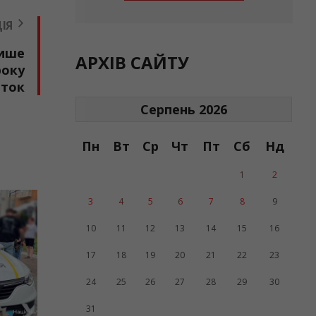
ІЯ
лише
АРХІВ САЙТУ
року
иток
Серпень 2026
Пн
Вт
Ср
Чт
Пт
Сб
Нд
1
2
3
4
5
6
7
8
9
П
10
11
12
13
14
15
16
17
18
19
20
21
22
23
24
25
26
27
28
29
30
31