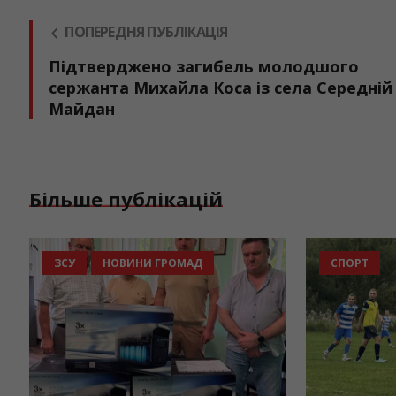
ПОПЕРЕДНЯ ПУБЛІКАЦІЯ
Підтверджено загибель молодшого
сержанта Михайла Коса із села Середній
Майдан
Більше публікацій
ОСВІТА
ЗСУ
НОВИНИ ГРОМАД