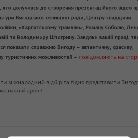
 хто долучився до створення презентаційного відео п
ультури Вигодської селищної ради, Центру спадщини
олійки, «Карпатському трамваю», Роману Соболю, Ден
зовій та Володимиру Штогрину. Завдяки вашій праці, тв
ося показати справжню Вигоду – автентичну, красиву,
ену туристичних можливостей –
повідомляють на стор
ти міжнародний відбір та гідно представити Вигод
ристичній арені!