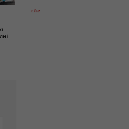
« Лип
пішохідному
к: поліцейські
ька розшукали і
оцикліста