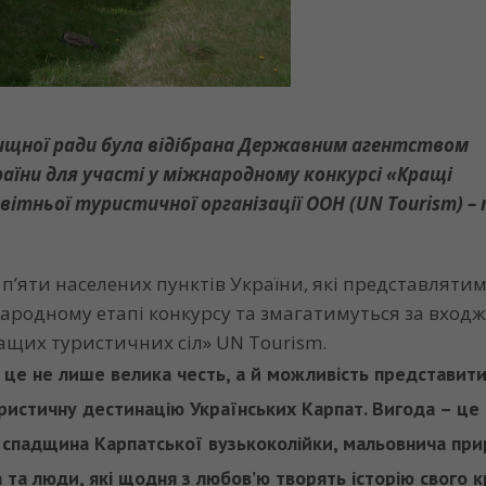
лищної ради була відібрана Державним агентством
аїни для участі у міжнародному конкурсі «Кращі
вітньої туристичної організації ООН (UN Tourism) –
 п’яти населених пунктів України, які представляти
ародному етапі конкурсу та змагатимуться за вход
ращих туристичних сіл» UN Tourism.
це не лише велика честь, а й можливість представит
туристичну дестинацію Українських Карпат. Вигода – це
а спадщина Карпатської вузькоколійки, мальовнича при
 та люди, які щодня з любов’ю творять історію свого к