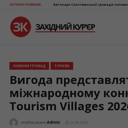
ОСТАННІ НОВИНИ:
Автопарк Солотвинської громади поповнив ще один шкільн
НОВИНИ ГРОМАД
ТУРИЗМ
Вигода представля
міжнародному конк
Tourism Villages 202
Admin
опубліковано
10.06.2026