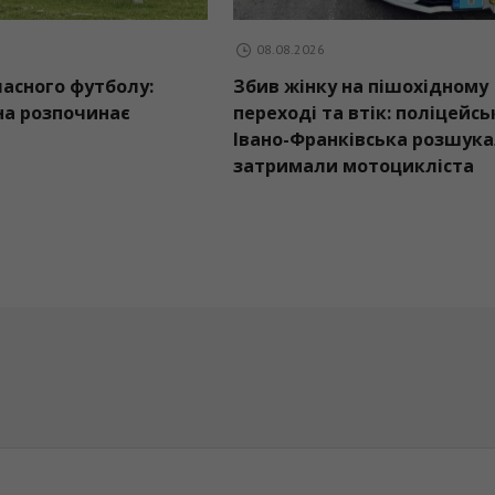
08.08.2026
08.08.2026
Контури обласного футболу:
Збив жінку на 
Рогатинщина розпочинає
переході та вті
першою
Івано-Франківс
затримали мот