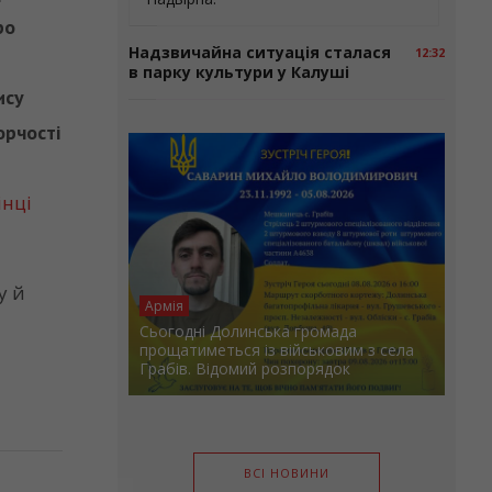
ро
Надзвичайна ситуація сталася
12:32
в парку культури у Калуші
ису
орчості
інці
у й
Армія
Сьогодні Долинська громада
прощатиметься із військовим з села
Грабів. Відомий розпорядок
ВСІ НОВИНИ