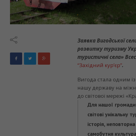
Заявка Вигодської се
розвитку туризму Укр
туристичні села» Всес
“Західний кур’єр”
.
Вигода стала одним із
нашу державу на міжн
до світової мережі «К
Для нашої громади 
світові унікальну 
історія, неповторн
самобутня культура