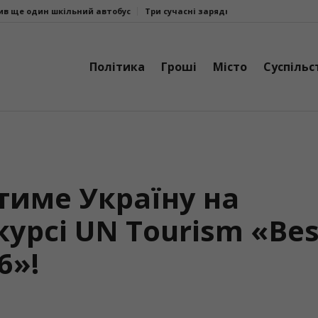
ий автобус
Три сучасні зарядні станції EcoFlow DELTA 3 Max поїхали
Політика
Гроші
Місто
Суспільс
тиме Україну на
урсі UN Tourism «Bes
6»!