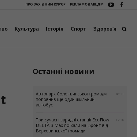
ПРО ЗАХІДНИЙ КУР’ЄР
РЕКЛАМОДАВЦЯМ
 на фронт від Верховинської громади
Контури обласного футболу: Ро
тво
Культура
Історія
Спорт
Здоров’я
Останні новини
t
Автопарк Солотвинської громади
18:11
поповнив ще один шкільний
автобус
Три сучасні зарядні станції EcoFlow
17:16
DELTA 3 Max поїхали на фронт від
Верховинської громади