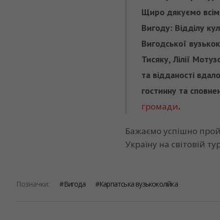
Щиро дякуємо всім,
Вигоду: Відділу к
Вигодської вузькок
Тисяку, Лілії Моту
та відданості вдал
гостинну та сповн
громади
.
Бажаємо успішно прой
Україну на світовій ту
Позначки:
Вигода
Карпатська вузькоколійка