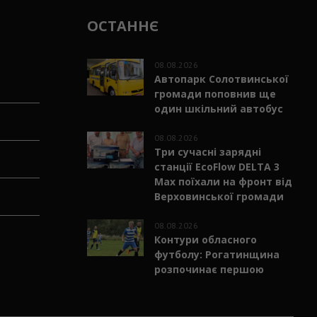
ОСТАННЄ
08.08.2026
Автопарк Солотвинської
громади поповнив ще
один шкільний автобус
08.08.2026
Три сучасні зарядні
станції EcoFlow DELTA 3
Max поїхали на фронт від
Верховинської громади
08.08.2026
Контури обласного
футболу: Рогатинщина
розпочинає першою