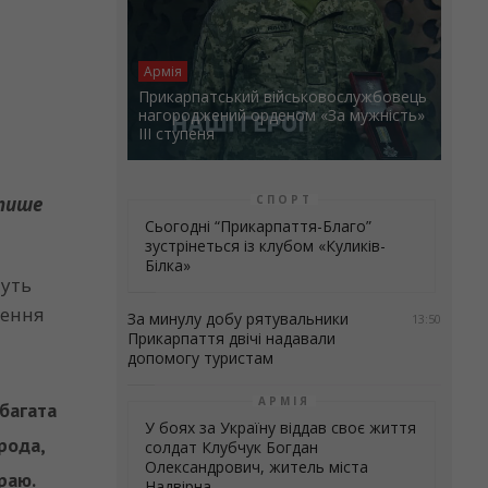
Армія
Прикарпатський військовослужбовець
нагороджений орденом «За мужність»
ІІІ ступеня
СПОРТ
 пише
Сьогодні “Прикарпаття-Благо”
зустрінеться із клубом «Куликів-
Білка»
муть
ження
За минулу добу рятувальники
13:50
Прикарпаття двічі надавали
допомогу туристам
и
АРМІЯ
 багата
У боях за Україну віддав своє життя
рода,
солдат Клубчук Богдан
Олександрович, житель міста
раю.
Надвірна.