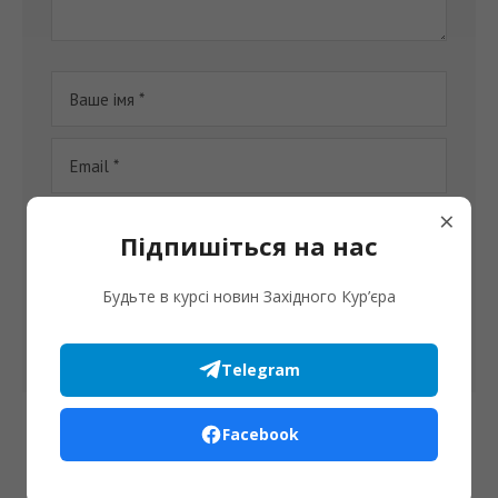
×
Підпишіться на нас
Збережіть своє ім'я, електронну адресу та веб-сайт в
цьому браузері для моїх наступних коментарів.
Будьте в курсі новин Західного Кур’єра
Telegram
Facebook