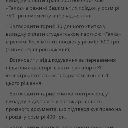
випадку оплати транспортною карткою
«Галка» в режимі безлімінтих поїздок у розмірі
750 грн.(з моменту впровадження)
.
Затвердити тариф 30-денного квитка у
випадку оплати студентською карткою «Галка»
в режимі безлімітних поїздок у розмірі 600 грн.
(з моменту впровадження)
.
Встановити відшкодування за перевезення
пільгових категорії в автотранспорті КП
«Електроавтотранс» за тарифом згідно п.1
цього рішення.
Затвердити тариф квитка контролера, у
випадку відсутності у пасажира іншого
проїзного документа, що підтверджує право на
проїзд, у розмірі 400 грн.
Затвердити вартість транспортної картки