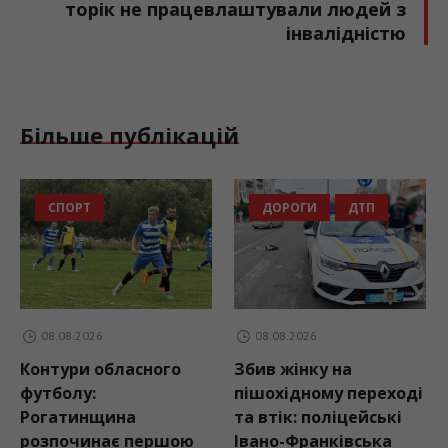
торік не працевлаштували людей з
інвалідністю
Більше публікацій
СПОРТ
ДОРОГИ
ДТП
08.08.2026
08.08.2026
Контури обласного
Збив жінку на
футболу:
пішохідному переході
Рогатинщина
та втік: поліцейські
розпочинає першою
Івано-Франківська