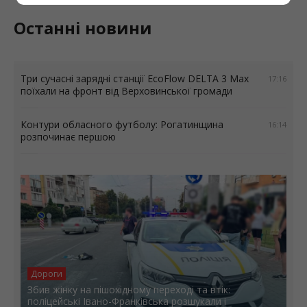
Останні новини
Три сучасні зарядні станції EcoFlow DELTA 3 Max
17:16
поїхали на фронт від Верховинської громади
Контури обласного футболу: Рогатинщина
16:14
розпочинає першою
Дороги
Збив жінку на пішохідному переході та втік:
поліцейські Івано-Франківська розшукали і