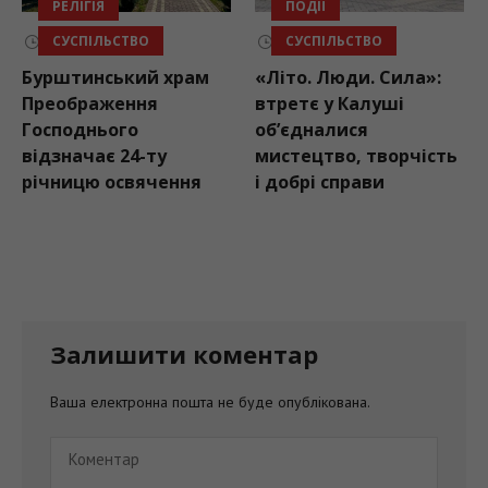
РЕЛІГІЯ
ПОДІЇ
СУСПІЛЬСТВО
СУСПІЛЬСТВО
06.08.2026
06.08.2026
Бурштинський храм
«Літо. Люди. Сила»:
Преображення
втретє у Калуші
Господнього
об’єдналися
відзначає 24-ту
мистецтво, творчість
річницю освячення
і добрі справи
Залишити коментар
Ваша електронна пошта не буде опублікована.