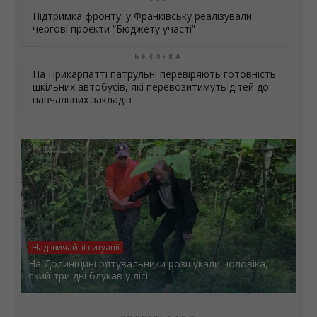
Підтримка фронту: у Франківську реалізували
чергові проєкти “Бюджету участі”
БЕЗПЕКА
На Прикарпатті патрульні перевіряють готовність
шкільних автобусів, які перевозитимуть дітей до
навчальних закладів
Надзвичайні ситуації
На Долинщині рятувальники розшукали чоловіка,
який три дні блукав у лісі