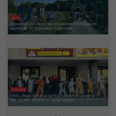
Дата
Бурштинський храм Преображення Господнього
відзначає 24-ту річницю освячення
Культура
«Літо. Люди. Сила»: втретє у Калуші об’єдналися
мистецтво, творчість і добрі справи
ЗСУ