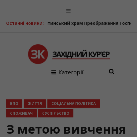
Бурштинський храм Преображення Господнього відзнач
Останні новини:
Категорії
ВПО
ЖИТТЯ
СОЦІАЛЬНА ПОЛІТИКА
СПОЖИВАЧ
СУСПІЛЬСТВО
З метою вивчення