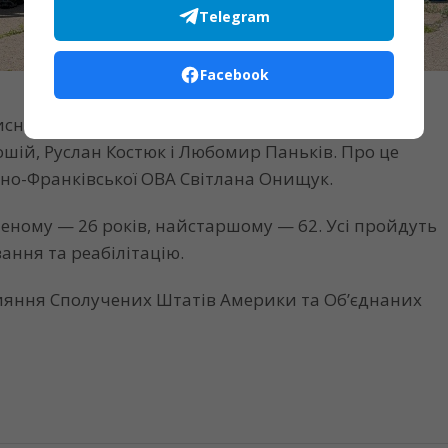
Telegram
Facebook
исників — четверо жителів Прикарпаття: Мирон
шій, Руслан Костюк і Любомир Паньків. Про це
ано-Франківської ОВА Світлана Онищук.
ному — 26 років, найстаршому — 62. Усі пройдуть
ання та реабілітацію.
рияння Сполучених Штатів Америки та Об’єднаних