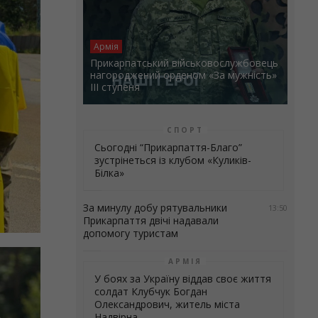
Армія
Прикарпатський військовослужбовець
нагороджений орденом «За мужність»
ІІІ ступеня
СПОРТ
Сьогодні “Прикарпаття-Благо”
зустрінеться із клубом «Куликів-
Білка»
За минулу добу рятувальники
13:50
Прикарпаття двічі надавали
допомогу туристам
АРМІЯ
У боях за Україну віддав своє життя
солдат Клубчук Богдан
Олександрович, житель міста
Надвірна.