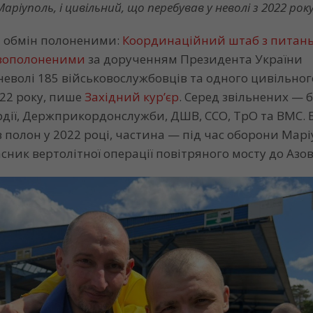
Маріуполь, і цивільний, що перебував у неволі з 2022 року
-й обмін полоненими:
Координаційний штаб з питан
овополоненими
за дорученням Президента України
 неволі 185 військовослужбовців та одного цивільног
022 року, пише
Західний кур’єр
. Серед звільнених — б
рдії, Держприкордонслужби, ДШВ, ССО, ТрО та ВМС. 
полон у 2022 році, частина — під час оборони Марі
сник вертолітної операції повітряного мосту до Азов