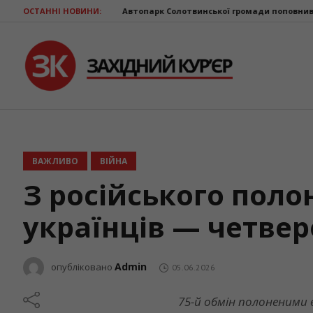
Автопарк Солотвинської громади поповнив ще один шкільний автобус
ОСТАННІ НОВИНИ:
ВАЖЛИВО
ВІЙНА
З російського поло
українців — четвер
Admin
опубліковано
05.06.2026
75-й обмін полоненими 