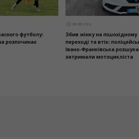
08.08.2026
 зарядні станції
Контури обласного футболу
TA 3 Max поїхали на
Рогатинщина розпочинає
Верховинської громади
першою