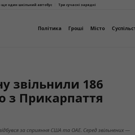
Три сучасні зарядні станції EcoFlow DELTA 3 Max поїхали на фронт в
Політика
Гроші
Місто
Суспільс
ну звільнили 186
о з Прикарпаття
відбувся за сприяння США та ОАЕ. Серед звільнених —