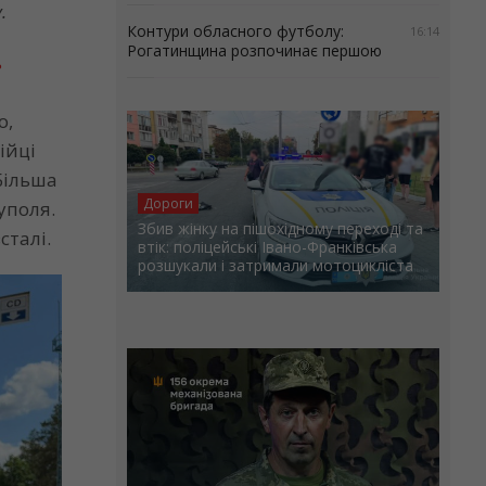
.
Контури обласного футболу:
16:14
Рогатинщина розпочинає першою
ь
о,
ійці
Більша
Дороги
уполя.
Збив жінку на пішохідному переході та
сталі.
втік: поліцейські Івано-Франківська
розшукали і затримали мотоцикліста