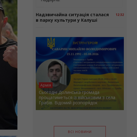
Надзвичайна ситуація сталася
12:32
в парку культури у Калуші
Армія
Сьогодні Долинська громада
прощатиметься із військовим з села
Грабів. Відомий розпорядок
ВСІ НОВИНИ