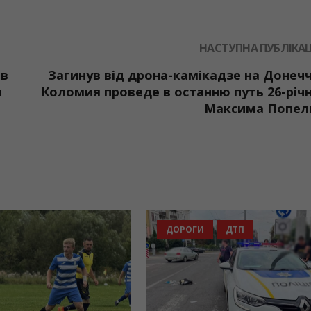
НАСТУПНА ПУБЛІКАЦ
 в
Загинув від дрона-камікадзе на Донечч
и
Коломия проведе в останню путь 26-річ
Максима Попел
ВИНИ ГРОМАД
СПОРТ