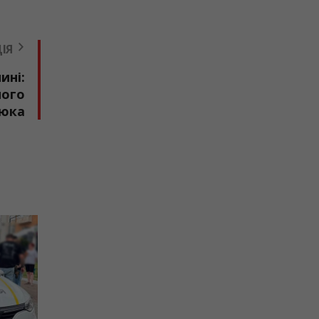
ІЯ
ині:
ного
юка
ДОРОГИ
ДТП