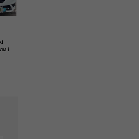
08.08.2026
:
Збив жінку на пішохідному
переході та втік: поліцейські
Івано-Франківська розшукали і
затримали мотоцикліста