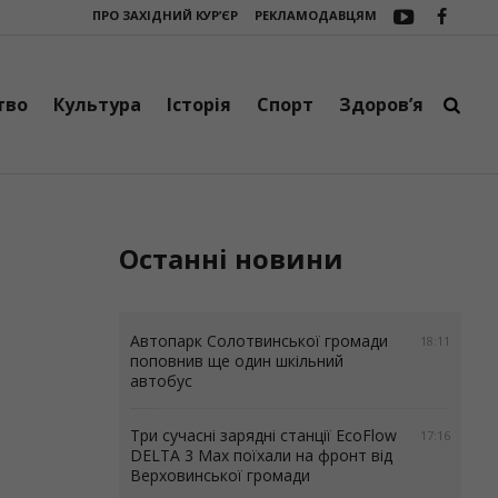
ПРО ЗАХІДНИЙ КУР’ЄР
РЕКЛАМОДАВЦЯМ
ід Верховинської громади
Контури обласного футболу: Рогатинщина 
тво
Культура
Історія
Спорт
Здоров’я
Останні новини
Автопарк Солотвинської громади
18:11
поповнив ще один шкільний
автобус
Три сучасні зарядні станції EcoFlow
17:16
DELTA 3 Max поїхали на фронт від
Верховинської громади