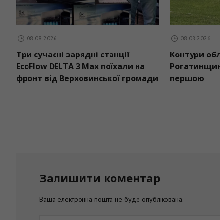
08.08.2026
08.08.2026
Автопарк Солотвинської громади
Три сучасні
поповнив ще один шкільний
EcoFlow DEL
автобус
фронт від 
Залишити коментар
Ваша електронна пошта не буде опублікована.