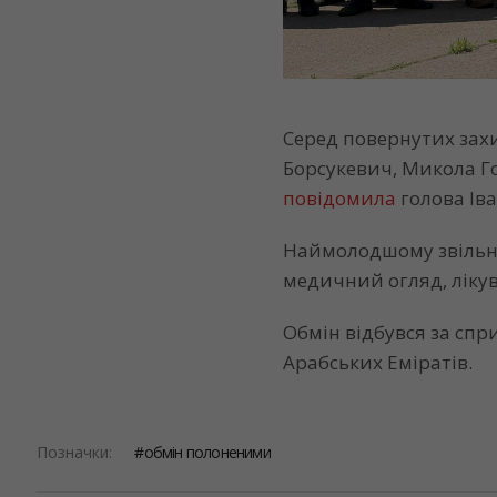
Серед повернутих зах
Борсукевич, Микола Го
повідомила
голова Ів
Наймолодшому звільне
медичний огляд, лікув
Обмін відбувся за сп
Арабських Еміратів.
Позначки:
обмін полоненими