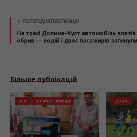
ПОПЕРЕДНЯ ПУБЛІКАЦІЯ
На трасі Долина–Хуст автомобіль злетів
обрив — водій і двоє пасажирів загинул
Більше публікацій
НОВИНИ ГРОМАД
ОСВІТА
ЗСУ
НО