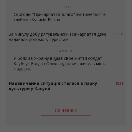
СПОРТ
Сьогодні “Прикарпаття-Благо” зустрінеться із
клубом «Куликів-Білка»
За минулу добу рятувальники Прикарпаття двічі
13:50
надавали допомогу туристам
АРМІЯ
У боях за Україну віддав своє життя солдат
Клубчук Богдан Олександрович, житель міста
Надвірна.
Надзвичайна ситуація сталася в парку
12:32
культури у Калуші
ВСІ НОВИНИ