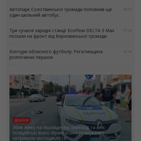
Автопарк Солотвинської громади поповнив ще
18:11
один шкільний автобус
Три сучасні зарядні станції EcoFlow DELTA 3 Max
17:16
поїхали на фронт від Верховинської громади
Контури обласного футболу: Рогатинщина
16:14
розпочинає першою
Дороги
Збив жінку на пішохідному переході та втік:
поліцейські Івано-Франківська розшукали і
затримали мотоцикліста