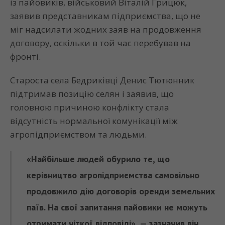
із пайовиків, військовий Віталій Грицюк,
заявив представникам підприємства, що не
міг надсилати жодних заяв на продовження
договору, оскільки в той час перебував на
фронті.
Староста села Бедриківці Денис Тютюнник
підтримав позицію селян і заявив, що
головною причиною конфлікту стала
відсутність нормальної комунікації між
агропідприємством та людьми.
«Найбільше людей обурило те, що
керівництво агропідприємства самовільно
продовжило дію договорів оренди земельних
паїв. На свої запитання пайовики не можуть
отримати чіткої відповіді», — зазначив він.