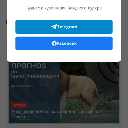
Будьте в курсі новин Західного Кур’єра
Останні новини
Telegram
Facebook
8 СЕРПНЯ
Погода
Жара продовжує спадати: прогноз погоди на 9
серпня