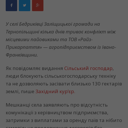
У селі Бедриківці Заліщицької громади на
Тернопільщині кілька днів триває конфлікт між
місцевими пайовиками та ТОВ «Райз-
Прикарпаття» — агропідприємством із Івано-
Франківщини.
Як повідомляє видання
Сільський господар
,
люди блокують сільськогосподарську техніку
та не дозволяють засівати близько 130 гектарів
землі, пише
Західний кур’єр.
Мешканці села заявляють про відсутність
комунікації з керівництвом підприємства,
затримки з виплатами за оренду паїв та нібито
самовільне продовження договорів без