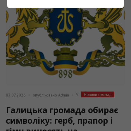
Новини громад
У
03.07.2026
опубліковано
Admin
Галицька громада обирає
символіку: герб, прапор і
гімн виносять на