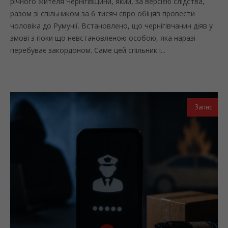
річного жителя Чернігівщини, який, за версією слідства,
разом зі спільником за 6 тисяч євро обіцяв провести
чоловіка до Румунії. Встановлено, що чернігівчанин діяв у
змові з поки що невстановленою особою, яка наразі
перебуває закордоном. Саме цей спільник і...
Запис