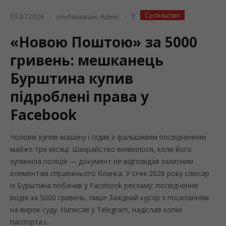
Суспільство
У
03.07.2026
опубліковано
Admin
«Новою Поштою» за 5000
гривень: мешканець
Бурштина купив
підроблені права у
Facebook
Чоловік купив машину і їздив з фальшивим посвідченням
майже три місяці. Шахрайство виявилося, коли його
зупинила поліція — документ не відповідав захисним
елементам справжнього бланка. У січні 2026 року слюсар
із Бурштина побачив у Facebook рекламу: посвідчення
водія за 5000 гривень, пише Західний кур’єр з посиланням
на вирок суду. Написав у Telegram, надіслав копію
паспорта і...