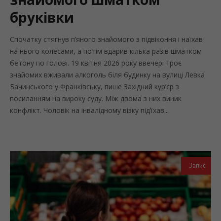
бруківки
Спочатку стягнув п’яного знайомого з підвіконня і наїхав
на нього колесами, а потім вдарив кілька разів шматком
бетону по голові. 19 квітня 2026 року ввечері троє
знайомих вживали алкоголь біля будинку на вулиці Левка
Бачинського у Франківську, пише Західний кур’єр з
посиланням на вироку суду. Між двома з них виник
конфлікт. Чоловік на інвалідному візку підʼїхав...
Запис