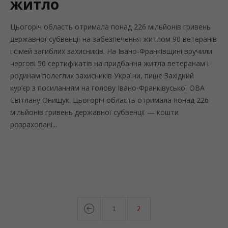
житло
Цьогоріч область отримала понад 226 мільйонів гривень
державної субвенції на забезпечення житлом 90 ветеранів
і сімей загиблих захисників. На Івано-Франківщині вручили
чергові 50 сертифікатів на придбання житла ветеранам і
родинам полеглих захисників України, пише Західний
кур’єр з посиланням на голову Івано-Франківуської ОВА
Світлану Онищук. Цьогоріч область отримала понад 226
мільйонів гривень державної субвенції — кошти
розраховані...
1
2