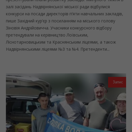
залі засідань Надвірнянської міської ради відбулися
конкурси на посади директорів п’яти навчальних закладів,
пише Західний кур’єр з посиланням на міського голову
Зіновія Андрійовичча. Учасники конкурсного відбору
претендували на керівництво Лоївським,
Ліснотарновицьким та Краснянським ліцеями, а також
Надвірнянськими ліцеями №3 та №4. Претенденти...
Запис