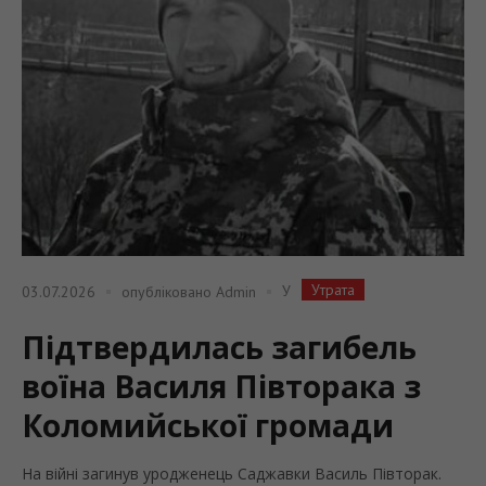
Утрата
У
03.07.2026
опубліковано
Admin
Підтвердилась загибель
воїна Василя Півторака з
Коломийської громади
На війні загинув уродженець Саджавки Василь Півторак.