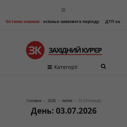
о-зимового періоду
Останні новини:
ДТП за участі двох мотоциклів та пі
Категорії
Головна
2026
липня
03 (П’ятниця)
День: 03.07.2026