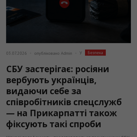
Безпека
У
03.07.2026
опубліковано
Admin
СБУ застерігає: росіяни
вербують українців,
видаючи себе за
співробітників спецслужб
— на Прикарпатті також
фіксують такі спроби