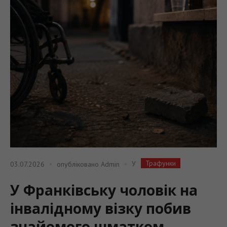
Трафунки
У
03.07.2026
опубліковано
Admin
У Франківську чоловік на
інвалідному візку побив
знайомого шматком