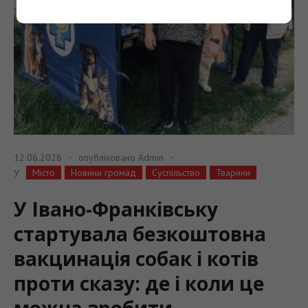
12.06.2026
опубліковано
Admin
Місто
Новини громад
Суспільство
Тварини
У
У Івано-Франківську
стартувала безкоштовна
вакцинація собак і котів
проти сказу: де і коли це
можна зробити