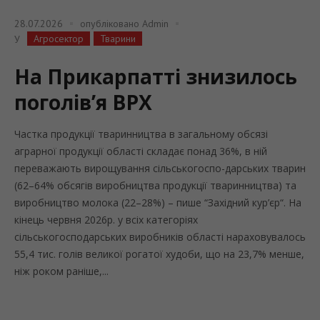
28.07.2026
опубліковано
Admin
Агросектор
Тварини
У
На Прикарпатті знизилось
поголів’я ВРХ
Частка продукції тваринництва в загальному обсязі
аграрної продукції області складає понад 36%, в ній
переважають вирощування сільськогоспо-дарських тварин
(62–64% обсягів виробництва продукції тваринництва) та
виробництво молока (22–28%) – пише “Західний кур’єр“. На
кінець червня 2026р. у всіх категоріях
сільськогосподарських виробників області нараховувалось
55,4 тис. голів великої рогатої худоби, що на 23,7% менше,
ніж роком раніше,...