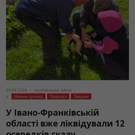
29.04.2026
опубліковано
Admin
Новини громад
Природа
Тварини
У
У Івано-Франківській
області вже ліквідували 12
осередків сказу