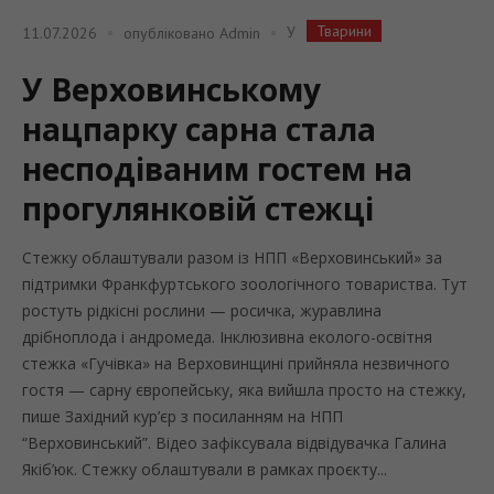
Тварини
У
11.07.2026
опубліковано
Admin
У Верховинському
нацпарку сарна стала
несподіваним гостем на
прогулянковій стежці
Стежку облаштували разом із НПП «Верховинський» за
підтримки Франкфуртського зоологічного товариства. Тут
ростуть рідкісні рослини — росичка, журавлина
дрібноплода і андромеда. Інклюзивна еколого-освітня
стежка «Гучівка» на Верховинщині прийняла незвичного
гостя — сарну європейську, яка вийшла просто на стежку,
пише Західний кур’єр з посиланням на НПП
“Верховинський”. Відео зафіксувала відвідувачка Галина
Якіб’юк. Стежку облаштували в рамках проєкту...