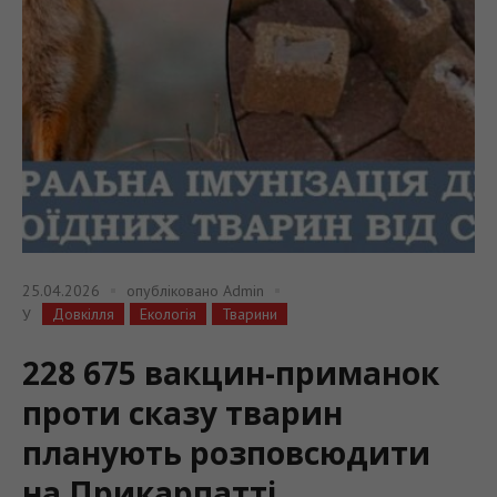
25.04.2026
опубліковано
Admin
Довкілля
Екологія
Тварини
У
228 675 вакцин-приманок
проти сказу тварин
планують розповсюдити
на Прикарпатті