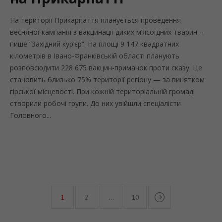
На території Прикарпаття планується проведення
весняної кампанія з вакцинації диких м’ясоїдних тварин –
пише “Західний кур’єр”. На площі 9 147 квадратних
кілометрів в Івано-Франківській області планують
розповсюдити 228 675 вакцин-приманок проти сказу. Це
становить близько 75% території регіону — за винятком
гірської місцевості. При кожній територіальній громаді
створили робочі групи. До них увійшли спеціалісти
Головного...
1
2
…
10