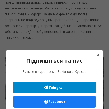
поліції виявили допис, у якому йшлося про те, що
неповнолітній хлопець обмотав собаці морду скотчем –
пише “Західний кур’єр“. За даним фактом до поліції
звернень не надходило, утім правоохоронці оперативно
розпочали перевірку. Наразі поліцейські встановлюють усі
обставини події, особу неповнолітнього та власника
тварини. Також...
×
Підпишіться на нас
Запис
Будьте в курсі новин Західного Кур’єра
Telegram
Facebook