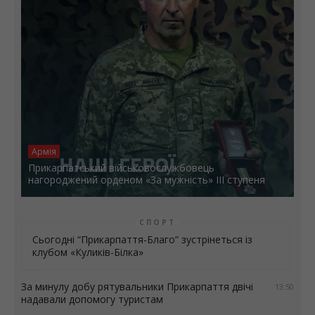
Армія
Прикарпатський військовослужбовець
нагороджений орденом «За мужність» ІІІ ступеня
СПОРТ
Сьогодні “Прикарпаття-Благо” зустрінеться із
клубом «Куликів-Білка»
За минулу добу рятувальники Прикарпаття двічі
13:50
надавали допомогу туристам