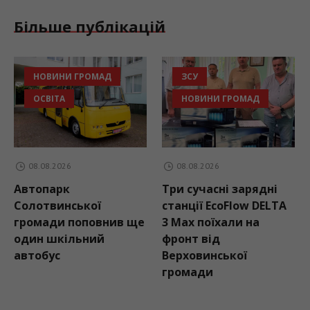
Більше публікацій
НОВИНИ ГРОМАД
ЗСУ
ОСВІТА
НОВИНИ ГРОМАД
08.08.2026
08.08.2026
Автопарк
Три сучасні зарядні
Солотвинської
станції EcoFlow DELTA
громади поповнив ще
3 Max поїхали на
один шкільний
фронт від
автобус
Верховинської
громади