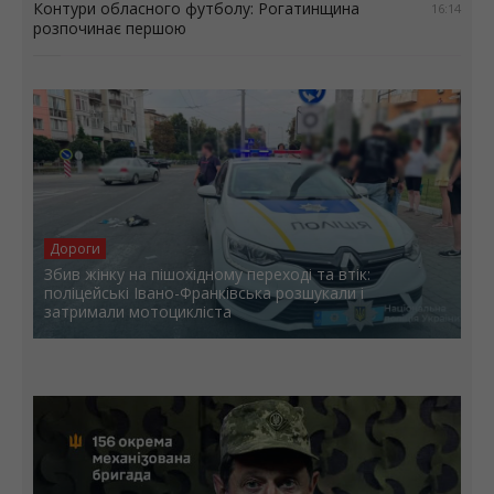
Контури обласного футболу: Рогатинщина
16:14
розпочинає першою
Дороги
Збив жінку на пішохідному переході та втік:
поліцейські Івано-Франківська розшукали і
затримали мотоцикліста