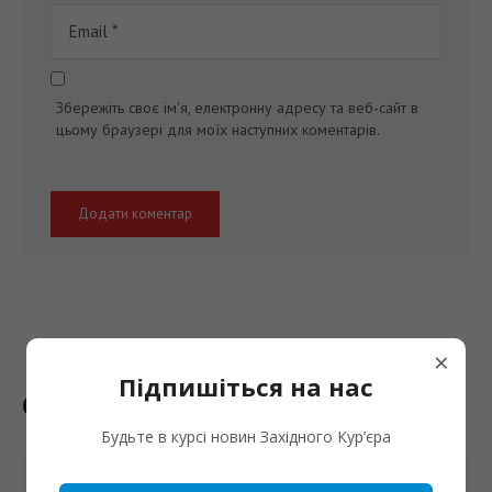
Збережіть своє ім'я, електронну адресу та веб-сайт в
цьому браузері для моїх наступних коментарів.
×
Підпишіться на нас
Останні новини
Будьте в курсі новин Західного Кур’єра