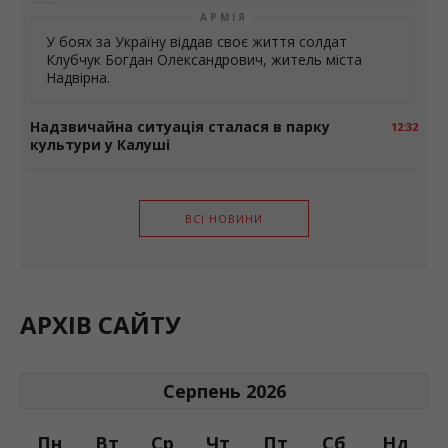
АРМІЯ
У боях за Україну віддав своє життя солдат
Клубчук Богдан Олександрович, житель міста
Надвірна.
Надзвичайна ситуація сталася в парку
12:32
культури у Калуші
ВСІ НОВИНИ
АРХІВ САЙТУ
Серпень 2026
Пн
Вт
Ср
Чт
Пт
Сб
Нд