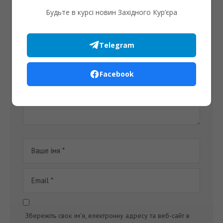
Ваша електронна пошта не буде опублікована.
Будьте в курсі новин Західного Кур’єра
Telegram
Facebook
Збережіть своє ім'я, електронну адресу та веб-сайт в
цьому браузері для моїх наступних коментарів.