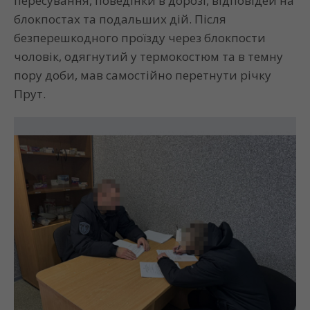
пересування, поведінки в дорозі, відповідей на
блокпостах та подальших дій. Після
безперешкодного проїзду через блокпости
чоловік, одягнутий у термокостюм та в темну
пору доби, мав самостійно перетнути річку
Прут.