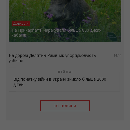
Довкілля
На Прикарпатті нарахували більше 800 диких
кабанів
На дорозі Делятин-Раківчик упорядковують
14:14
узбіччя
ВІЙНА
Від початку війни в Україні зникло більше 2000
дітей
ВСІ НОВИНИ