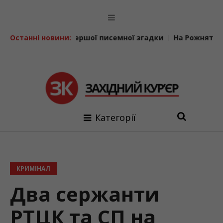
ю першої писемної згадки
Останні новини:
На Рожнятівщині рятувальники
Категорії
КРИМІНАЛ
Два сержанти
РТЦК та СП на