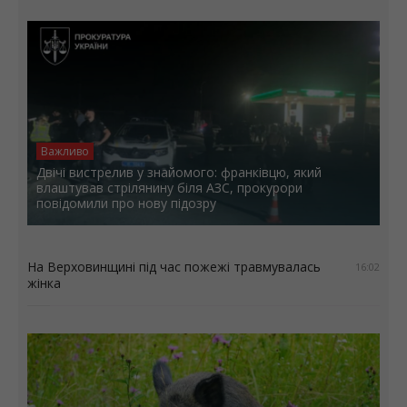
Важливо
Двічі вистрелив у знайомого: франківцю, який
влаштував стрілянину біля АЗС, прокурори
повідомили про нову підозру
На Верховинщині під час пожежі травмувалась
16:02
жінка