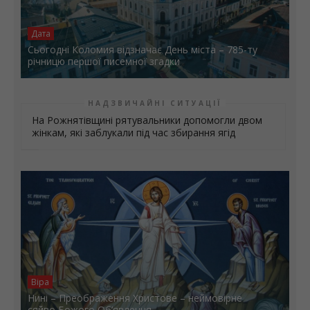
Дата
Сьогодні Коломия відзначає День міста – 785-ту
річницю першої писемної згадки
НАДЗВИЧАЙНІ СИТУАЦІЇ
На Рожнятівщині рятувальники допомогли двом
жінкам, які заблукали під час збирання ягід
Віра
Нині – Преображення Христове – неймовірне
сяйво Божого Об’явлення