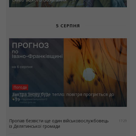
5 СЕРПНЯ
Погода
Завтра знову буде тепло: повітря прогріється до
+39
Пропав безвісти ще один військовослужбовець
17:29
із Делятинської громади