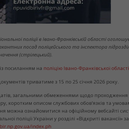
ональної поліції в Івано-Франківській області оголошу
акантних посад поліцейського та інспектора підрозді
начення (стрілецький).
із посиланням на
поліцію Івано-Франківської області
документів триватиме з 15 по 25 січня 2026 року.
датів, загальними обмеженнями щодо проходження
ру, коротким описом службових обов’язків та умов
ня можна ознайомитися на офіційному вебсайті си
льної поліції України у розділі «Відкриті вакансії» з
abir.np.gov.ua/index.ph