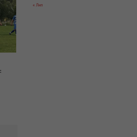
ПОРТ
« Лип
.08.2026
ури обласного футболу:
атинщина розпочинає
шою