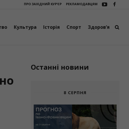
ПРО ЗАХІДНИЙ КУР’ЄР
РЕКЛАМОДАВЦЯМ
бус
Три сучасні зарядні станції EcoFlow DELTA 3 Max поїхали на фрон
тво
Культура
Історія
Спорт
Здоров’я
Останні новини
ено
8 СЕРПНЯ