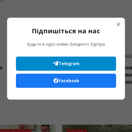
×
Підпишіться на нас
Будьте в курсі новин Західного Кур’єра
НАСТУПНА ПУБЛІКАЦ
Telegram
і
У разі вимкнення електроене
прикарпатські поліцейські сповіщати
Facebook
про повітряну тривогу через гучном