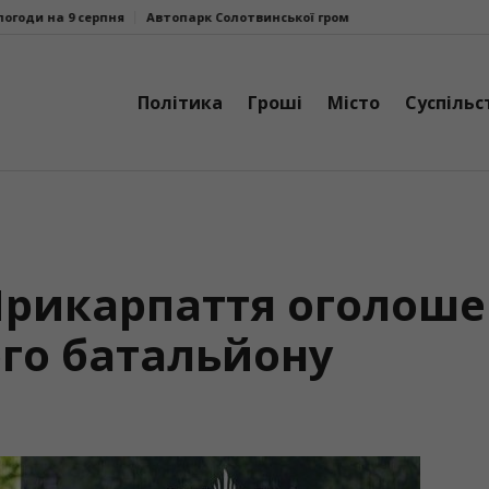
Автопарк Солотвинської громади поповнив ще один шкільний авто
Політика
Гроші
Місто
Суспільс
 Прикарпаття оголош
ого батальйону