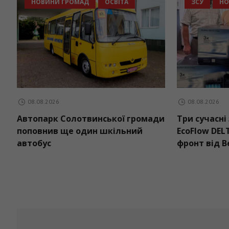
А
НОВИНИ ГРОМАД
ОСВІТ
6
08.08.2026
довжує спадати:
Автопарк Солотвинської
огоди на 9 серпня
поповнив ще один шкіль
автобус