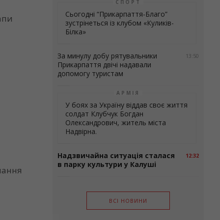
СПОРТ
Сьогодні “Прикарпаття-Благо”
апи
зустрінеться із клубом «Куликів-
Білка»
За минулу добу рятувальники
13:50
Прикарпаття двічі надавали
допомогу туристам
АРМІЯ
У боях за Україну віддав своє життя
солдат Клубчук Богдан
Олександрович, житель міста
Надвірна.
Надзвичайна ситуація сталася
12:32
в парку культури у Калуші
мання
ВСІ НОВИНИ