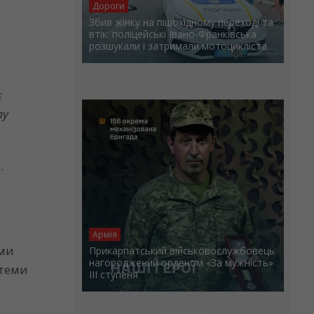
Дороги
Збив жінку на пішохідному переході та
втік: поліцейські Івано-Франківська
розшукали і затримали мотоцикліста
є
лу
.
Армія
ами
Прикарпатський військовослужбовець
нагороджений орденом «За мужність»
стеми
ІІІ ступеня
а