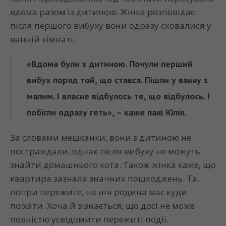
вдома разом із дитиною. Жінка розповідає:
після першого вибуху вони одразу сховалися у
ванній кімнаті.
«Вдома були з дитиною. Почули перший
вибух поряд той, що стався. Пішли у ванну з
малим. І власне відбулось те, що відбулось. І
побігли одразу геть», – каже пані Юлія.
За словами мешканки, вони з дитиною не
постраждали, однак після вибуху не можуть
знайти домашнього кота. Також жінка каже, що
квартира зазнала значних пошкоджень. Та,
попри пережите, на ніч родина має куди
поїхати. Хоча й зізнається, що досі не може
повністю усвідомити пережиті події.