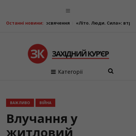
ячення
Останні новини:
«Літо. Люди. Сила»: втретє у Калуші об’єдналися
Категорії
ВАЖЛИВО
ВІЙНА
Влучання у
житловий