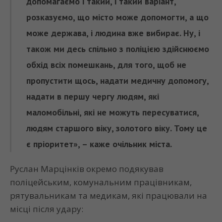
допомагаємо і такий, і такий варіант,
розказуємо, що місто може допомогти, а що
може держава, і людина вже вибирає. Ну, і
також ми десь спільно з поліцією здійснюємо
обхід всіх помешкань, для того, щоб не
пропустити щось, надати медичну допомогу,
надати в першу чергу людям, які
маломобільні, які не можуть пересуватися,
людям старшого віку, золотого віку. Тому це
є пріоритет», – каже очільник міста.
Руслан Марцінків окремо подякував
поліцейським, комунальним працівникам,
рятувальникам та медикам, які працювали на
місці після удару: