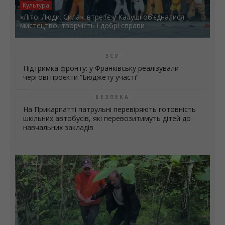
Культура
«Літо. Люди. Сила»: втретє у Калуші об’єдналися
мистецтво, творчість і добрі справи
ЗСУ
Підтримка фронту: у Франківську реалізували
чергові проєкти “Бюджету участі”
БЕЗПЕКА
На Прикарпатті патрульні перевіряють готовність
шкільних автобусів, які перевозитимуть дітей до
навчальних закладів