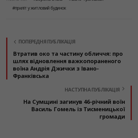
приліт у житловий будинок
ПОПЕРЕДНЯ ПУБЛІКАЦІЯ
Втратив око та частину обличчя: про
шлях відновлення важкопораненого
воїна Андрія Джички з Івано-
Франківська
НАСТУПНА ПУБЛІКАЦІЯ
На Сумщині загинув 46-річний воїн
Василь Гомель із Тисменицької
громади