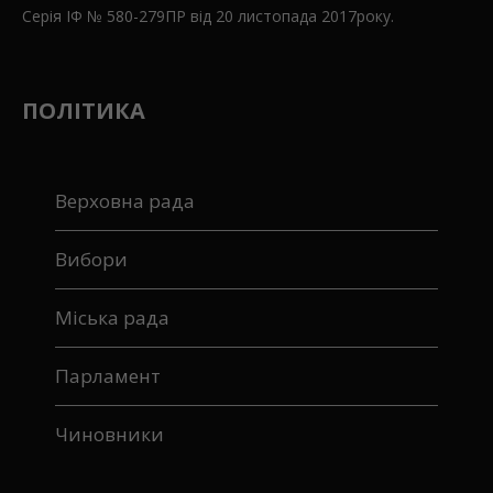
Видається з 3 серпня 1990 року.Виходить щочетверга.
ЗАСНОВНИК І ВИДАВЕЦЬ – ТОВ “Редакція газети
“Західний кур’єр”. Реєстраційне свідотство:
Серія ІФ № 580-279ПР від 20 листопада 2017року.
ПОЛІТИКА
Верховна рада
Вибори
Міська рада
Парламент