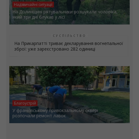
Надзвичайні ситуації
На Долинщині рятувальники розшукали чоловіка,
який три дні блукав у лісі
СУСПІЛЬСТВО
На Прикарпатті триває декларування вогнепальної
зброї: уже зареєстровано 282 одиниці
Благоустрій
У франківському привокзальному сквері
розпочали ремонт лавок