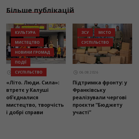
Більше публікацій
ЗСУ
МІСТО
БЕЗПЕКА
СУСПІЛЬСТВО
НОВИНИ ГРОМАД
ОСВІТА
СУСПІЛЬСТВО
06.08.2026
06.08.2026
Підтримка фронту: у
На Прикарпатті
Франківську
патрульні
реалізували чергові
перевіряють
проєкти “Бюджету
готовність шкільних
участі”
автобусів, які
перевозитимуть
дітей до навчальних
закладів