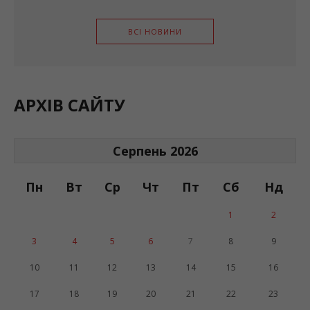
КРИМІНАЛ
Поліцейські встановлюють обставини конфлікту
поблизу автозаправної станції в Бурштині
ВСІ НОВИНИ
АРХІВ САЙТУ
Серпень 2026
Пн
Вт
Ср
Чт
Пт
Сб
Нд
1
2
3
4
5
6
7
8
9