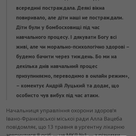
всередині постраждала. Деякі вікна
повиривало, але діти наші не постраждали.
Діти були у бомбосховищі під час
навчального процесу. І дякувати Богу всі
живі, але чи морально-психологічно здорові –
будемо бачити через тиждень. Бо ми на
декілька днів навчальний процес
призупиняємо, переводимо в онлайн режим»,
– коментує Андрій Луцький та додає, що
особисто чув вибух під час атаки.
Начальниця управління охорони здоров’я
Івано-Франківської міської ради Алла Вацеба
повідомляє, що 13 травня в ургентну лікарню
звернулися 8 осіб — це МКЛ №1 — з різними