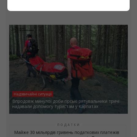
УГКЦ
Надзвичайні ситуації
Впродовж минулої доби гірські рятувальники тричі
надавали допомогу туристам у Карпатах
ПОДАТКИ
Майже 30 мільярдів гривень податкових платежів