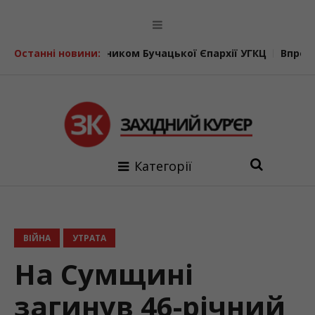
мічником Бучацької Єпархії УГКЦ
Останні новини:
Впродовж минулої доби
Категорії
ВІЙНА
УТРАТА
На Сумщині
загинув 46-річний