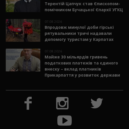
Терентій Цапчук став Єпископом-
помічником Бучацької Єпархії УГКЦ
07.08.2026
Впродовж минулої доби гірські
рятувальники тричі надавали
допомогу туристам у Карпатах
07.08.2026
Майже 30 мільярдів гривень
податкових платежів та єдиного
внеску – вклад платників
Прикарпаття у розвиток держави