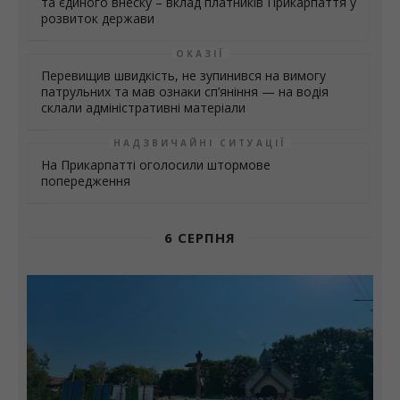
та єдиного внеску – вклад платників Прикарпаття у
розвиток держави
ОКАЗІЇ
Перевищив швидкість, не зупинився на вимогу
патрульних та мав ознаки сп’яніння — на водія
склали адміністративні матеріали
НАДЗВИЧАЙНІ СИТУАЦІЇ
На Прикарпатті оголосили штормове
попередження
6 СЕРПНЯ