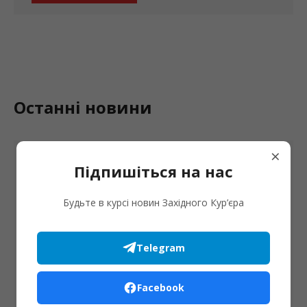
Останні новини
×
Підпишіться на нас
Будьте в курсі новин Західного Кур’єра
Telegram
Духовність
Facebook
Ігумен Погінського монастиря Терентій Цапчук
став Єпископом-помічником Бучацької Єпархії