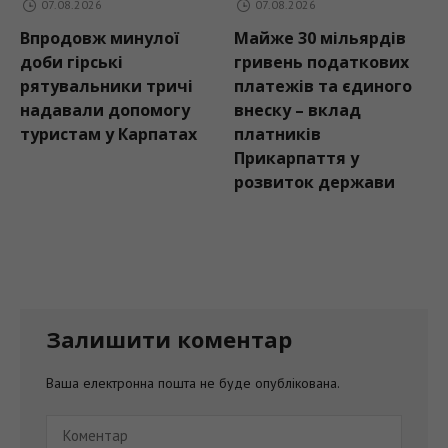
7.08.2026
07.08.2026
07.0
родовж минулої
Майже 30 мільярдів
Пере
и гірські
гривень податкових
швидк
тувальники тричі
платежів та єдиного
зупин
давали допомогу
внеску – вклад
патр
ристам у Карпатах
платників
ознак
Прикарпаття у
водія
розвиток держави
адмін
мате
Залишити коментар
Ваша електронна пошта не буде опублікована.