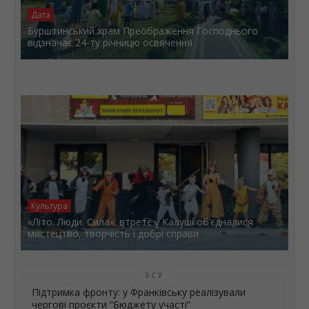
Дата
Бурштинський храм Преображення Господнього
відзначає 24-ту річницю освячення
Культура
«Літо. Люди. Сила»: втретє у Калуші об’єдналися
мистецтво, творчість і добрі справи
ЗСУ
Підтримка фронту: у Франківську реалізували
чергові проєкти “Бюджету участі”