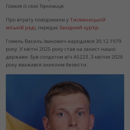
Гомеля із села Терновиця.
Про втрату повідомили у
Тисменицькій
міській раді
, передає
Західний кур’єр.
Гомель Василь Іванович народився 30.12.1979
року. У квітні 2025 року став на захист нашої
держави. Був солдатом в/ч А5223. З квітня 2026
року вважався зниклим безвісти.