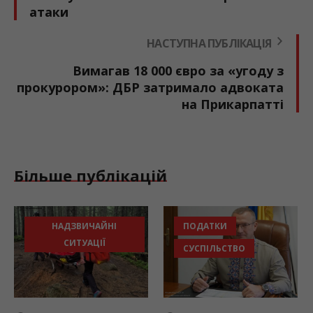
атаки
НАСТУПНА ПУБЛІКАЦІЯ
Вимагав 18 000 євро за «угоду з
прокурором»: ДБР затримало адвоката
на Прикарпатті
Більше публікацій
НАДЗВИЧАЙНІ
ПОДАТКИ
ОК
СИТУАЦІЇ
СУСПІЛЬСТВО
СУ
ТР
ТР