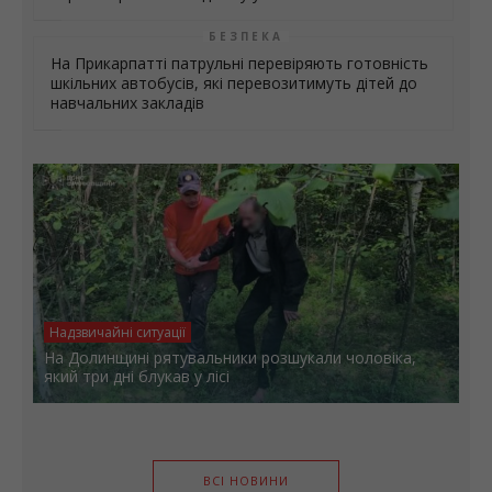
БЕЗПЕКА
На Прикарпатті патрульні перевіряють готовність
шкільних автобусів, які перевозитимуть дітей до
навчальних закладів
Надзвичайні ситуації
На Долинщині рятувальники розшукали чоловіка,
який три дні блукав у лісі
ВСІ НОВИНИ