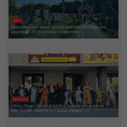
Дата
Бурштинський храм Преображення Господнього
відзначає 24-ту річницю освячення
Культура
«Літо. Люди. Сила»: втретє у Калуші об’єдналися
мистецтво, творчість і добрі справи