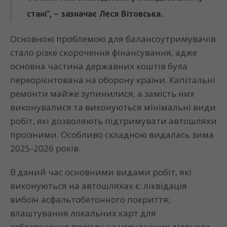
стані”, – зазначає Леся Вітовська.
Основною проблемою для балансоутримувачів
стало різке скорочення фінансування, адже
основна частина державних коштів була
переорієнтована на оборону країни. Капітальні
ремонти майже зупинилися, а замість них
виконувалися та виконуються мінімальні види
робіт, які дозволяють підтримувати автошляхи
проїзними. Особливо складною видалась зима
2025-2026 років.
В даний час основними видами робіт, які
виконуються на автошляхах є: ліквідація
вибоїн асфальтобетонного покриття;
влаштування локальних карт для
забезпечення проїзду на утруднених ділянках