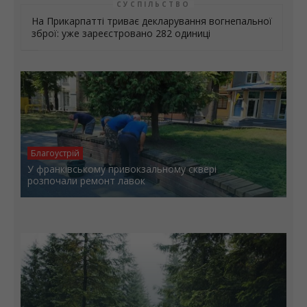
СУСПІЛЬСТВО
На Прикарпатті триває декларування вогнепальної
зброї: уже зареєстровано 282 одиниці
Благоустрій
У франківському привокзальному сквері
розпочали ремонт лавок