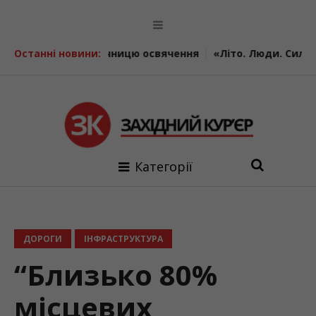
ту річницю освячення
Останні новини:
«Літо. Люди. Сила»: втретє у Кал
Категорії
ДОРОГИ
ІНФРАСТРУКТУРА
“Близько 80%
місцевих