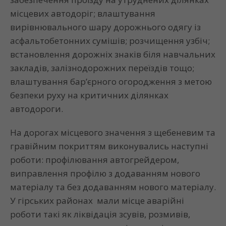
місцевих автодоріг; влаштування
вирівнювального шару дорожнього одягу із
асфальтобетонних сумішів; розчищення узбіч;
встановлення дорожніх знаків біля навчальних
закладів, залізнодорожних переїздів тощо;
влаштування бар’єрного огородження з метою
безпеки руху на критичних ділянках
автодороги.
На дорогах місцевого значення з щебеневим та
гравійним покриттям виконувались наступні
роботи: профілювання автогрейдером,
виправлення профілю з додаванням нового
матеріалу та без додаванням нового матеріалу.
У гірських районах мали місце аварійні
роботи такі як ліквідація зсувів, розмивів,