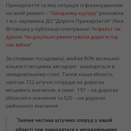
Прикарпаття та яка ситуація із фінансуванням
на їхній ремонт –
“Західному кур’єру”
розповіла
т.в.о. керівника ДО “Дороги Прикарпаття” Леся
Вітовська у публікації-опитуванні
“Асфальт чи
дрони: Чи доцільно ремонтувати дороги під
час війни”
.
За словами посадовиці, майже 80% загальної
кількості місцевих автодоріг знаходяться в
незадовільному стані. Також наша область
налічує 722 штучні споруди на дорогах
місцевого значення, а саме: 197 – на дорогах
обласного значення та 525 – на дорогах
районного значення.
“Значна частина штучних споруд у нашій
області теж знаходяться у незадовільному