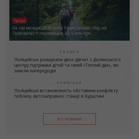
Гроші
За сім місяців 2026 року туристичний збір на
Прикарпатті перевищив 33,5 млн грн
РОЗШУК
Поліцейські розшукали двох дівчат з Долинського
центру підтримки дітей та сімей «Теплий дім», які
зникли напередодні
КРИМІНАЛ
Поліцейські встановлюють обставини конфлікту
поблизу автозаправної станції в Бурштині
ВСІ НОВИНИ