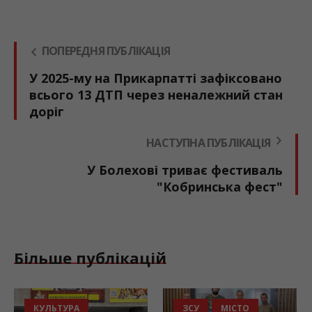
ПОПЕРЕДНЯ ПУБЛІКАЦІЯ
У 2025-му на Прикарпатті зафіксовано
всього 13 ДТП через неналежний стан
доріг
НАСТУПНА ПУБЛІКАЦІЯ
У Болехові триває фестиваль
"Кобринська фест"
Більше публікацій
КУЛЬТУРА
ЗСУ
МІСТО
Б