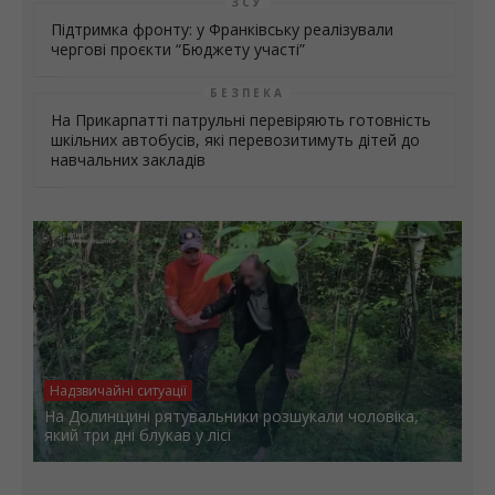
ЗСУ
Підтримка фронту: у Франківську реалізували
чергові проєкти “Бюджету участі”
БЕЗПЕКА
На Прикарпатті патрульні перевіряють готовність
шкільних автобусів, які перевозитимуть дітей до
навчальних закладів
Надзвичайні ситуації
На Долинщині рятувальники розшукали чоловіка,
який три дні блукав у лісі