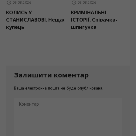
09.08.2026
08.08.2026
КРИМІНАЛЬНІ
Жара продовжує
ещасливий
ІСТОРІЇ. Співачка-
спадати: прогноз
шпигунка
погоди на 9 серпня
Залишити коментар
Ваша електронна пошта не буде опублікована.