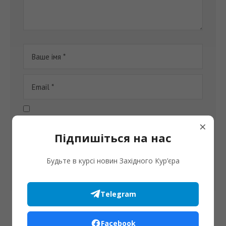
Збережіть своє ім'я, електронну адресу та веб-сайт в
×
цьому браузері для моїх наступних коментарів.
Підпишіться на нас
Будьте в курсі новин Західного Кур’єра
Telegram
Facebook