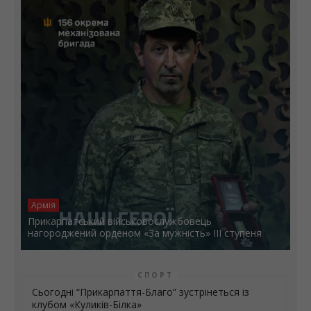
Армія
Прикарпатський військовослужбовець
нагороджений орденом «За мужність» ІІІ ступеня
СПОРТ
Сьогодні “Прикарпаття-Благо” зустрінеться із
клубом «Куликів-Білка»