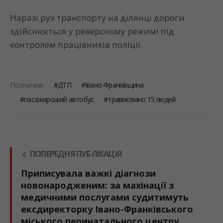
Наразі рух транспорту на ділянці дороги
здійснюється у реверсному режимі під
контролем працівників поліції.
Позначки:
ДТП
Івано-Франківщина
пасажирський автобус
травмовано 15 людей
ПОПЕРЕДНЯ ПУБЛІКАЦІЯ
Приписувала важкі діагнози
новонародженим: за махінації з
медичними послугами судитимуть
ексдиректорку Івано-Франківського
міського перинатального центру