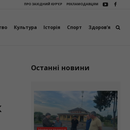
ПРО ЗАХІДНИЙ КУР’ЄР
РЕКЛАМОДАВЦЯМ
фірми сплатити понад 600 тис. грн боргу за оренду землі
Піротехнік
тво
Культура
Історія
Спорт
Здоров’я
Останні новини
к
Новини громад