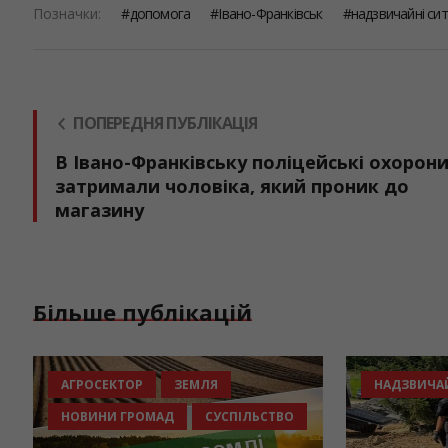
Позначки:
допомога
Івано-Франківськ
надзвичайні сит
ПОПЕРЕДНЯ ПУБЛІКАЦІЯ
В Івано-Франківську поліцейські охорон
затримали чоловіка, який проник до
магазину
Більше публікацій
МАД
АГРОСЕКТОР
ЗЕМЛЯ
НОВИНИ ГРОМАД
СУСПІЛЬСТВ