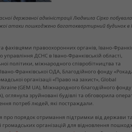
сної державної адміністрації Людмила Сірко побувала
орожої атаки пошкоджено багатоквартирний будинок в 
та фахівцями правоохоронних органів, Івано-Франкі
го управління ДСНС в Івано-Франківській області,
ної політики, міжнародного співробітництва та
 Івано-Франківської ОДА, Благодійного фонду «Рокад
омадської організації «Право на захист», Global
Ukraine (GEM UA), Міжнародного благодійного фонду
A), оглянула зруйновані будівлі та обговорила опера
ння потреб людей, які постраждали.
ося про порядок отримання підтримки від держави т
і громадських організацій для відновлення пошко