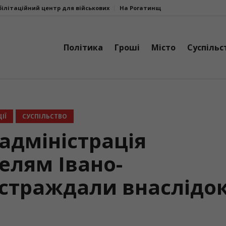
 військових
На Рогатинщині прокуратура через суд вимагає від агро
Політика
Гроші
Місто
Суспільс
ІЇ
СУСПІЛЬСТВО
адміністрація
лям Івано-
остраждали внаслідо