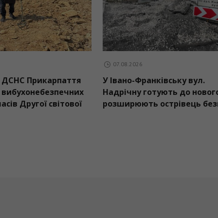
07.08.2026
07.08.202
Піротехніки ДСНС Прикарпаття
У Івано-
ірми
знищили 18 вибухонебезпечних
Надрічну
оргу
предметів часів Другої світової
розширю
війни