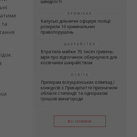
швидкості
ьні
КРИМІНАЛ
ватиме
Калуські дільничні офіцери поліції
 та
розкрили 10 кримінальних
итання
правопорушень
ШАХРАЙСТВО
Втратила майже 70 тисяч гривень:
ідок
мрія про відпочинок обернулася для
з
косівчанки шахрайством
ОСВІТА
Призерам всеукраїнських олімпіад і
конкурсів з Прикарпаття призначили
обласні стипендії та одноразові
ики
грошові винагороди
ВСІ НОВИНИ