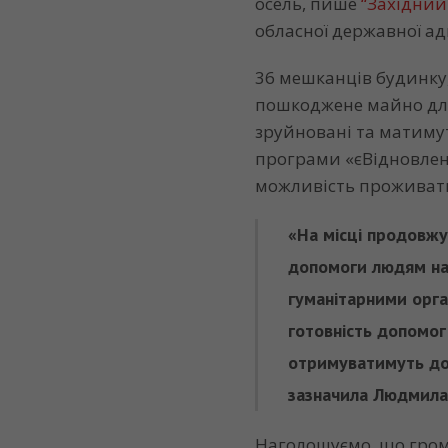
осель, пише
“Західний 
обласної державної адм
36 мешканців будинку,
пошкоджене майно для
зруйновані та матиму
програми «єВідновлен
можливість проживати 
«На місці продовжу
допомоги людям на
гуманітарними орга
готовність допомог
отримуватимуть доп
зазначила Людмила 
Наголошуємо, що гром