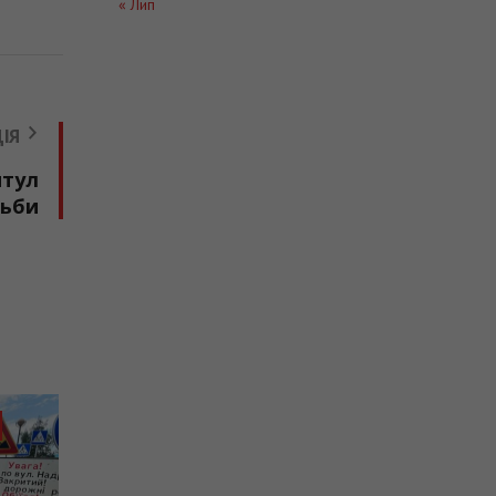
« Лип
ІЯ
итул
тьби
И
ІНФРАСТРУКТУРА