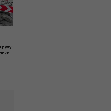
6
Франківську вул.
 готують до нового руху:
ють острівець безпеки