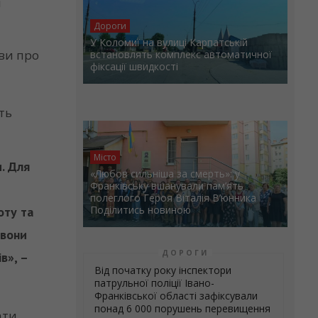
ї
Дороги
У Коломиї на вулиці Карпатській
яви про
встановлять комплекс автоматичної
фіксації швидкості
ть
Місто
. Для
«Любов сильніша за смерть»: у
Франківську вшанували пам’ять
полеглого Героя Віталія В’юнника
Поділитись новиною
оту та
 вони
ДОРОГИ
в», –
Від початку року інспектори
патрульної поліції Івано-
Франківської області зафіксували
понад 6 000 порушень перевищення
ати