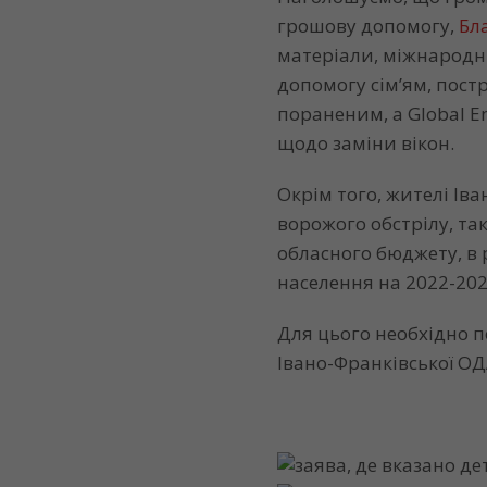
грошову допомогу,
Бл
матеріали, міжнародн
допомогу сім’ям, постр
пораненим, а Global 
щодо заміни вікон.
Окрім того, жителі І
ворожого обстрілу, т
обласного бюджету, в 
населення на 2022-202
Для цього необхідно 
Івано-Франківської О
заява, де вказано де