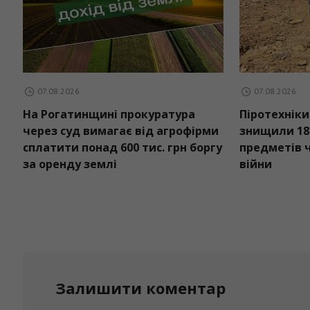
07.08.2026
юються: нові
На Рогатинщині прокуратура
на гімназія та
через суд вимагає від агроф
ний центр для
сплатити понад 600 тис. грн б
за оренду землі
Залишити коментар