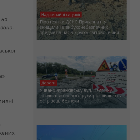
Надзвичайні ситуації
 на
Піротехніки ДСНС Прикарпаття
Івано-
знищили 18 вибухонебезпечних
предметів часів Другої світової війни
вської
а»
Дороги
У Івано-Франківську вул. Надрічну
готують до нового руху: розширюють
тивні
острівець безпеки
а
джених