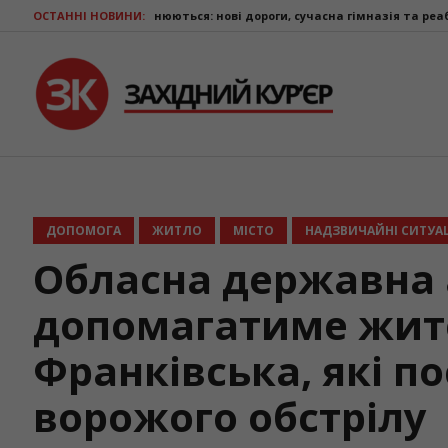
інюються: нові дороги, сучасна гімназія та реабілітаційний центр для
ОСТАННІ НОВИНИ:
ДОПОМОГА
ЖИТЛО
МІСТО
НАДЗВИЧАЙНІ СИТУАЦ
Обласна державна 
допомагатиме жите
Франківська, які п
ворожого обстрілу