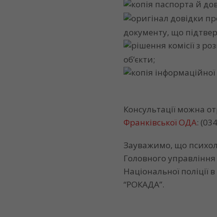
копія паспорта й до
оригінал довідки пр
документу, що підтвер
рішення комісії з р
об’єкти;
копія інформаційної
Консультації можна о
Франківської ОДА
: (03
Зауважимо, що психол
Головного управління 
Національної поліції в
“РОКАДА”.