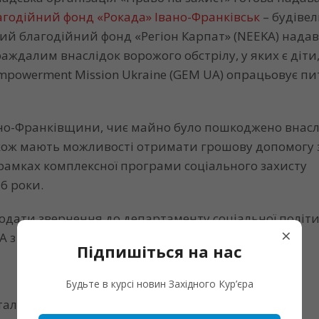
агодійний фонд «Рокада» Івано-Франківськ
– будівел
ий благодійний фонд «Регіон Карпат» (NEEKA) нада
аждалим внаслідок ворожого обстрілу, у яких є діти,
Empowerment Mission Ukraine (GEM UA) опрацьовує п
вано-Франківщини, чиє майно було пошкоджено внасл
акож мають можливості отримати грошову допомогу 
рамках комплексної програми соціального захисту
6 роки.
подати звернення до департаменту соціальної політ
×
ДА з відповідними документами:
Підпишіться на нас
Будьте в курсі новин Західного Кур’єра
талі про подію та необхідність виділення коштів;