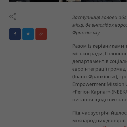
Заступниця голови обла
місці, де внаслідок в
Франківську.
Разом із керівниками 
міської ради, Головно
департаментів соціаль
євроінтеграції громад
(Івано-Франківськ), гр
Empowerment Mission 
«Регіон Карпат» (NEEK
питання щодо визначе
Під час зустрічі йшл
міжнародних донорів 