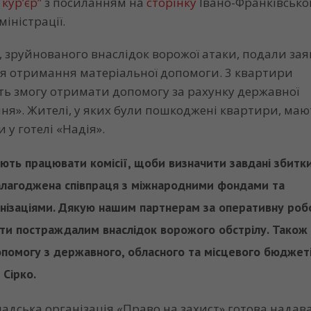
кур’єр”
з посиланням на
сторінку
Івано-Франківсько
іністрації.
 зруйнованого внаслідок ворожої атаки, подали за
 отримання матеріальної допомоги. 3 квартири
ть змогу отримати допомогу за рахунку державної
ня». Жителі, у яких були пошкоджені квартири, маю
у готелі «Надія».
ють працювати комісії, щоби визначити завдані збитки
лагоджена співпраця з міжнародними фондами та
нізаціями. Дякую нашим партнерам за оперативну роб
ти постраждалим внаслідок ворожого обстрілу. Також
омогу з державного, обласного та місцевого бюджеті
Сірко.
адська організація «Право на захист» готова надав