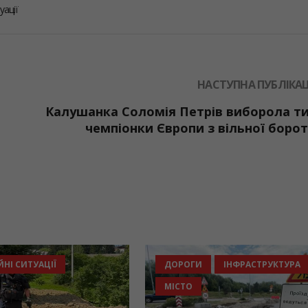
уації
НАСТУПНА ПУБЛІКАЦ
и
Калушанка Соломія Петрів виборола т
чемпіонки Європи з вільної боро
НАДЗВИЧАЙНІ СИТУАЦІЇ
ДОРОГ
О
МІСТО