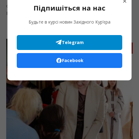
×
сторінку Івано-Франківської обласної прокуратури.
Підпишіться на нас
Встановлено, що під...
Будьте в курсі новин Західного Кур’єра
Telegram
Запис
Facebook