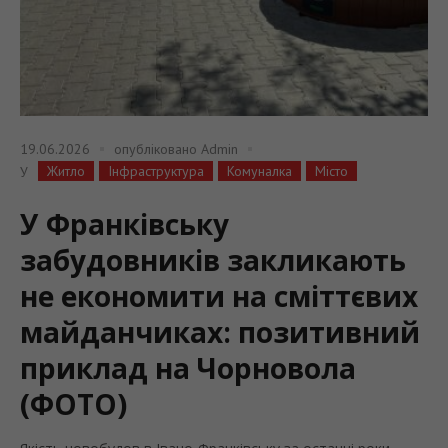
19.06.2026
опубліковано
Admin
Житло
Інфраструктура
Комуналка
Місто
У
У Франківську
забудовників закликають
не економити на сміттєвих
майданчиках: позитивний
приклад на Чорновола
(ФОТО)