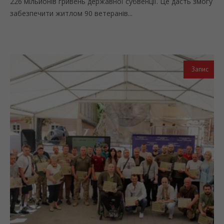
226 мільйонів гривень державної субвенції. Це дасть змогу
забезпечити житлом 90 ветеранів...
Запис