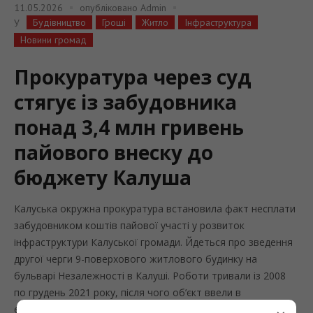
11.05.2026
опубліковано
Admin
Будівництво
Гроші
Житло
Інфраструктура
У
Новини громад
Прокуратура через суд
стягує із забудовника
понад 3,4 млн гривень
пайового внеску до
бюджету Калуша
Калуська окружна прокуратура встановила факт несплати
забудовником коштів пайової участі у розвиток
інфраструктури Калуської громади. Йдеться про зведення
другої черги 9-поверхового житлового будинку на
бульварі Незалежності в Калуші. Роботи тривали із 2008
по грудень 2021 року, після чого об’єкт ввели в
експлуатацію. Пише “Західний кур’єр” з посиланням на