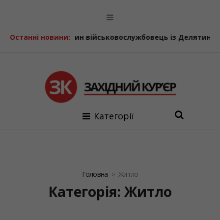
ійськовослужбовець із Делятинської громади
Останні новини:
Двічі вис
Категорії
Головна
Житло
Категорія: Житло