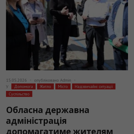
15.05.2026
опубліковано
Admin
Допомога
Житло
Місто
Надзвичайні ситуації
У
Суспільство
Обласна державна
адміністрація
допомагатиме жителям