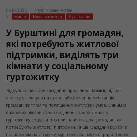
08.07.2026
опубліковано
Admin
Житло
Новини громад
Суспільство
У
У Бурштині для громадян,
які потребують житлової
підтримки, виділять три
кімнати у соціальному
гуртожитку
Відбулося чергове засідання профільної комісії, під час
якого розглянули питання забезпечення мешканців
громади житлом та поліпшення житлових умов. Одним із
важливих рішень стало виділення трьох кімнат у
гуртожитку соціального призначення для громадян, які
потребують житлової підтримки. Пише “Західний кур’єр” з
посиланням на сторінку Бурштинської міської ради. Також