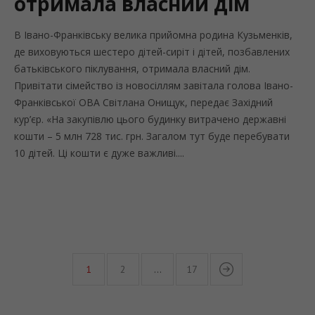
отримала власний дім
В Івано-Франківську велика прийомна родина Кузьменків,
де виховуються шестеро дітей-сиріт і дітей, позбавлених
батьківського піклування, отримала власний дім.
Привітати сімейство із новосіллям завітала голова Івано-
Франківської ОВА Світлана Онищук, передає Західний
кур’єр. «На закупівлю цього будинку витрачено державні
кошти – 5 млн 728 тис. грн. Загалом тут буде перебувати
10 дітей. Ці кошти є дуже важливі....
1
2
…
17