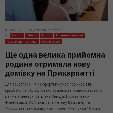
01.05.2026
опубліковано
Admin
Житло
Життя
Події
Позитивні новини
У
Соціальна політика
Суспільство
Ще одна велика прийомна
родина отримала нову
домівку на Прикарпатті
Для забезпечення комфортних умов проживання
придбано та облаштовано будинок загальною вартістю
майже 9 млн грн. Світлана Онищук Голова Івано-
Франківської ОВА привітала Тетяну Василівну та
Мирослава Івановича у новій оселі. Уже понад 18 років