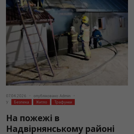
07.04.2026
опубліковано
Admin
Безпека
Житло
Трафунки
У
На пожежі в
Надвірнянському районі