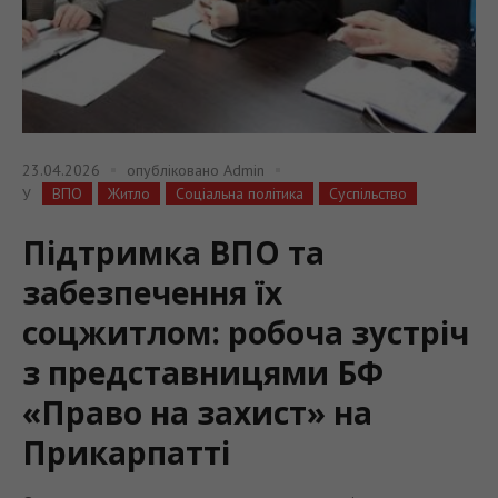
23.04.2026
опубліковано
Admin
ВПО
Житло
Соціальна політика
Суспільство
У
Підтримка ВПО та
забезпечення їх
соцжитлом: робоча зустріч
з представницями БФ
«Право на захист» на
Прикарпатті