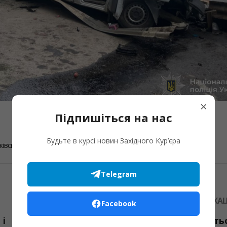
×
Підпишіться на нас
Будьте в курсі новин Західного Кур’єра
ківськ
Рогатин
Telegram
НАСТУПНА ПУБЛІКАЦ
Facebook
 і
Завтра Саджавка прощатиметьс