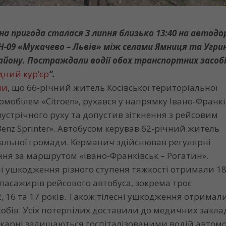
 пригода сталася 3 липня близько 13:40 на автодо
-09 «Мукачево – Львів» між селами Ямниця та Угри
району. Постраждали водії обох транспортних засоб
дний кур’єр
“.
ли
, що 66-річний житель Косівської територіальної
мобілем «Citroen», рухався у напрямку Івано-Франкі
 зустрічного руху та допустив зіткнення з рейсовим
enz Sprinter». Автобусом керував 62-річний житель
іальної громади. Керманич здійснював регулярні
ння за маршрутом «Івано-Франківськ – Рогатин».
сні ушкодження різного ступеня тяжкості отримали 1
 пасажирів рейсового автобуса, зокрема троє
, 16 та 17 років. Також тілесні ушкодження отримали
обів. Усіх потерпілих доставили до медичних заклад
ікарні залишаються госпіталізованими водій автом