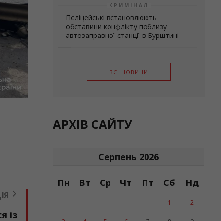
КРИМІНАЛ
Поліцейські встановлюють
обставини конфлікту поблизу
автозаправної станції в Бурштині
ВСІ НОВИНИ
АРХІВ САЙТУ
Серпень 2026
Пн
Вт
Ср
Чт
Пт
Сб
Нд
ІЯ
1
2
я із