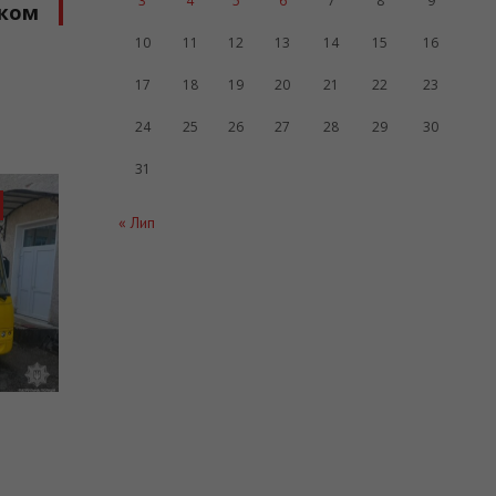
3
4
5
6
7
8
9
аком
10
11
12
13
14
15
16
17
18
19
20
21
22
23
24
25
26
27
28
29
30
31
БЕЗПЕКА
НОВИНИ ГРОМАД
« Лип
ОСВІТА
СУСПІЛЬСТВО
06.08.2026
ську
На Прикарпатті патрульні
перевіряють готовність