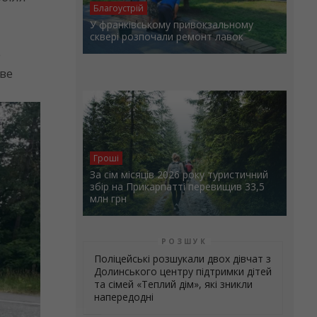
Благоустрій
У франківському привокзальному
сквері розпочали ремонт лавок
е
ове
Гроші
За сім місяців 2026 року туристичний
збір на Прикарпатті перевищив 33,5
млн грн
РОЗШУК
Поліцейські розшукали двох дівчат з
Долинського центру підтримки дітей
та сімей «Теплий дім», які зникли
напередодні