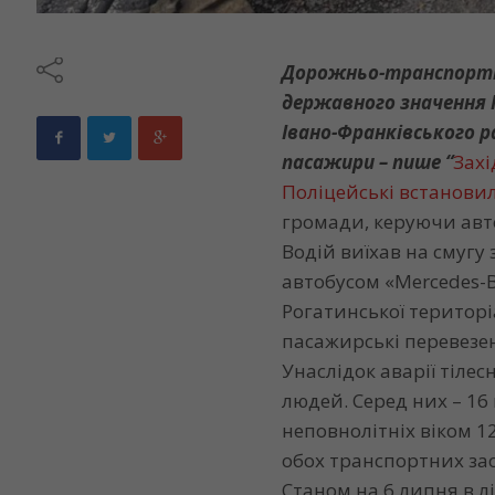
Дорожньо-транспортна
державного значення Н
Івано-Франківського 
пасажири – пише “
Захі
Поліцейські встанови
громади, керуючи авто
Водій виїхав на смугу
автобусом «Mercedes-B
Рогатинської територ
пасажирські перевезе
Унаслідок аварії тіле
людей. Серед них – 16
неповнолітніх віком 12
обох транспортних зас
Станом на 6 липня в л