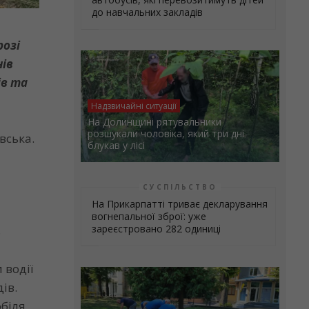
до навчальних закладів
розі
нів
ів та
Надзвичайні ситуації
На Долинщині рятувальники
розшукали чоловіка, який три дні
вська.
блукав у лісі
СУСПІЛЬСТВО
На Прикарпатті триває декларування
вогнепальної зброї: уже
зареєстровано 282 одиниці
8
 водії
ів.
обіля