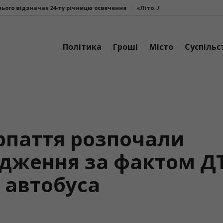
чницю освячення
«Літо. Люди. Сила»: втретє у Калуші об’єдналися ми
Політика
Гроші
Місто
Суспільс
рпаття розпочали
адження за фактом Д
о автобуса