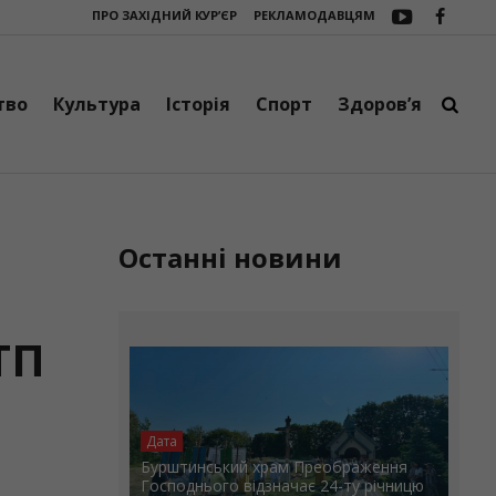
ПРО ЗАХІДНИЙ КУР’ЄР
РЕКЛАМОДАВЦЯМ
стецтво, творчість і добрі справи
Підтримка фронту: у Франківську р
тво
Культура
Історія
Спорт
Здоров’я
Останні новини
ТП
Дата
Бурштинський храм Преображення
Господнього відзначає 24-ту річницю