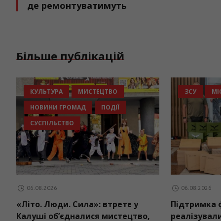
де ремонтуватимуть
Більше публікацій
ДАТА
ДУХОВНІСТЬ
КУЛЬТУРА
НОВИНИ ГРОМАД
РЕЛІГІЯ
НОВИНИ ГРО
СУСПІЛЬСТВО
СУСПІЛЬСТВО
06.08.2026
06.08.2026
Бурштинський храм
«Літо. Люди. 
Преображення Господнього
Калуші об’єд