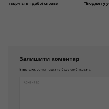
відзначає 24-ту річницю
творчість і д
освячення
Залишити коментар
Ваша електронна пошта не буде опублікована.