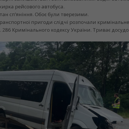
ажирка рейсового автобуса.
стан сп’яніння. Обоє були тверезими.
ранспортної пригоди слідчі розпочали кримінальн
т. 286 Кримінального кодексу України. Триває досуд