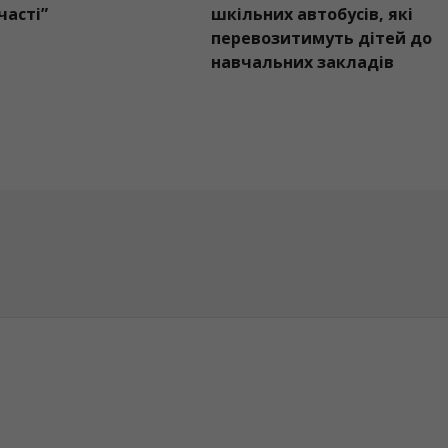
обрі справи
“Бюджету участі”