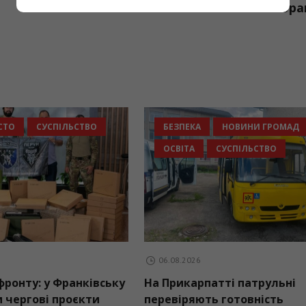
Василем Півтор
МИСТЕЦТВО
ЗСУ
МІСТО
СУСПІЛЬСТВО
МАД
ПОДІЇ
06.08.2026
Сила»: втретє у
Підтримка фронту: у Франків
налися мистецтво,
реалізували чергові проєкти