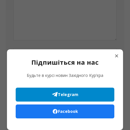
×
Підпишіться на нас
Будьте в курсі новин Західного Кур’єра
Збережіть своє ім'я, електронну адресу та веб-сайт в
Telegram
цьому браузері для моїх наступних коментарів.
Facebook