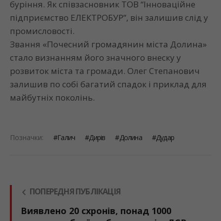
буріння. Як співзасновник ТОВ “Інноваційне
підприємство ЕЛЕКТРОБУР”, він залишив слід у
промисловості.
Звання «Почесний громадянин міста Долина»
стало визнанням його значного внеску у
розвиток міста та громади. Олег Степанович
залишив по собі багатий спадок і приклад для
майбутніх поколінь.
Позначки:
Галич
Дирів
Долина
Дудар
ПОПЕРЕДНЯ ПУБЛІКАЦІЯ
Виявлено 20 схронів, понад 1000