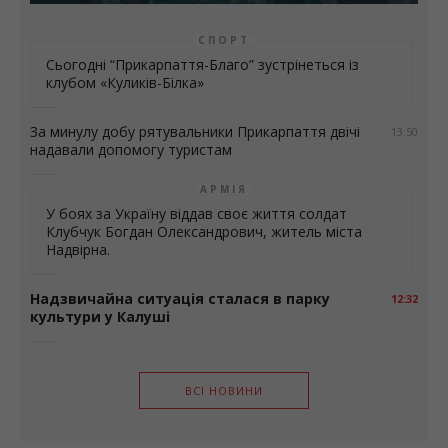
СПОРТ
Сьогодні “Прикарпаття-Благо” зустрінеться із
клубом «Куликів-Білка»
За минулу добу рятувальники Прикарпаття двічі
13:50
надавали допомогу туристам
АРМІЯ
У боях за Україну віддав своє життя солдат
Клубчук Богдан Олександрович, житель міста
Надвірна.
Надзвичайна ситуація сталася в парку
12:32
культури у Калуші
ВСІ НОВИНИ