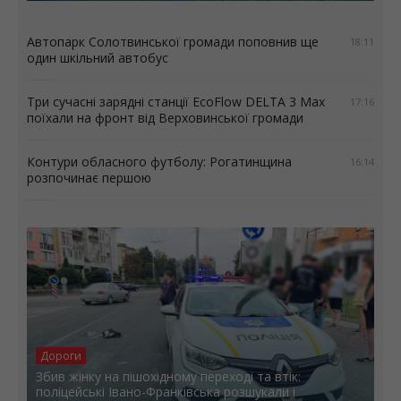
Автопарк Солотвинської громади поповнив ще
18:11
один шкільний автобус
Три сучасні зарядні станції EcoFlow DELTA 3 Max
17:16
поїхали на фронт від Верховинської громади
Контури обласного футболу: Рогатинщина
16:14
розпочинає першою
Дороги
Збив жінку на пішохідному переході та втік:
поліцейські Івано-Франківська розшукали і