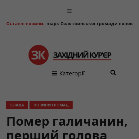
я
Останні новини:
Автопарк Солотвинської громади поповнив ще один ш
Категорії
ВЛАДА
НОВИНИ ГРОМАД
Помер галичанин,
перший голова