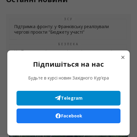
ЗСУ
Підтримка фронту: у Франківську реалізували
чергові проєкти “Бюджету участі”
БЕЗПЕКА
На Прикарпатті патрульні перевіряють готовність
×
шкільних автобусів, які перевозитимуть дітей до
Підпишіться на нас
навчальних закладів
Будьте в курсі новин Західного Кур’єра
Telegram
Facebook
Надзвичайні ситуації
На Долинщині рятувальники розшукали чоловіка,