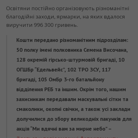
Освітяни постійно організовують різноманітні
благодійні заходи, ярмарки, на яких вдалося
виручити 996 300 гривень.
Кошти передано різноманітним підрозділам:
50 полку імені полковника Семена Височана,
128 окремій гірсько-штурмовій бригаді, 10
ОГШБр “Едельвейс”, 102 ТРО ЗСУ, 117
бригаді, 105 ОмБр 3-го батальйону
відділення РЕБ та іншим. Окрім того, нашим
захисникам передавали маскувальні сітки та
смаколики, окопні свічки, а також усі заклади
долучилися до збору великодніх пакунків для
акція “Ми вдячні вам за мирне небо” –