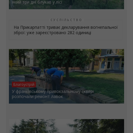
який три дні блукав у лісі
СУСПІЛЬСТВО
На Прикарпатті триває декларування вогнепальної
зброї: уже зареєстровано 282 одиниці
Благоустрій
У франківському привокзальному сквері
розпочали ремонт лавок