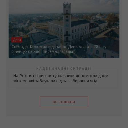
Дата
Сьогодні Коломия відзначає День міста – 785-ту
річницю першої писемної згадки
НАДЗВИЧАЙНІ СИТУАЦІЇ
На Рожнятівщині рятувальники допомогли двом
жінкам, які заблукали під час збирання ягід
ВСІ НОВИНИ