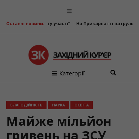
и “Бюджету участі”
Останні новини:
На Прикарпатті патрульні перевіряю
Категорії
БЛАГОДІЙНІСТЬ
НАУКА
ОСВІТА
Майже мільйон
гривень на ЗСУ