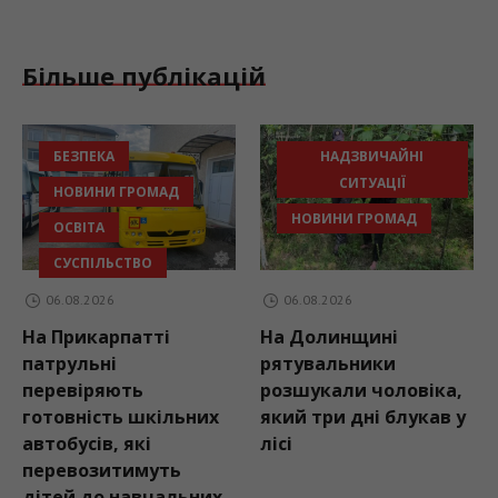
Більше публікацій
БЕЗПЕКА
НАДЗВИЧАЙНІ
СИТУАЦІЇ
НОВИНИ ГРОМАД
НОВИНИ ГРОМАД
ОСВІТА
СУСПІЛЬСТВО
06.08.2026
06.08.2026
На Прикарпатті
На Долинщині
патрульні
рятувальники
перевіряють
розшукали чоловіка,
готовність шкільних
який три дні блукав у
автобусів, які
лісі
перевозитимуть
дітей до навчальних