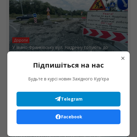
Дороги
У Івано-Франківську вул. Надрічну готують до
нового руху: розширюють острівець безпеки
×
Підпишіться на нас
Будьте в курсі новин Західного Кур’єра
Telegram
Facebook
Дороги
У Коломиї на вулиці Карпатській встановлять