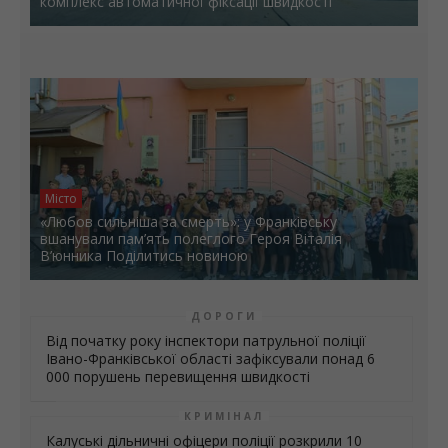
комплекс автоматичної фіксації швидкості
Місто
«Любов сильніша за смерть»: у Франківську
вшанували пам’ять полеглого Героя Віталія
В’юнника Поділитись новиною
ДОРОГИ
Від початку року інспектори патрульної поліції
Івано-Франківської області зафіксували понад 6
000 порушень перевищення швидкості
КРИМІНАЛ
Калуські дільничні офіцери поліції розкрили 10