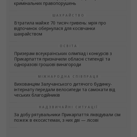
кримінальних правопорушень
ШАХРАЙСТВО
Втратила майже 70 тисяч гривень: мрія про
відпочинок обернулася для косівчанки
шахрайством
ОСВІТА
Призерам всеукраїнських олімпіад і конкурсів з
Прикарпаття призначили обласні стипендії та
одноразові грошові винагороди
МІЖНАРОДНА СПІВПРАЦЯ
Вихованцям Залучанського дитячого будинку-
інтернату передали велосипеди та самокати від
чеських благодійників
НАДЗВИЧАЙНІ СИТУАЦІЇ
За добу рятувальники Прикарпаття ліквідували сім
пожеж в екосистемах, з них дві — лісові