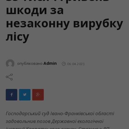
шкоди за
незаконну вирубку
лісу
Admin
опубліковано
06.04.2021
Господарський суд Івано-Франківської області
задовольнив позов Державної екологічної
інспекції Карпатського округу. Cтягнув з ДП