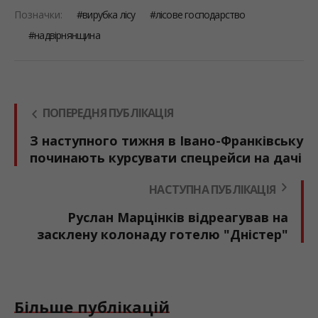
Позначки:
вирубка лісу
лісове господарство
надвірнянщина
ПОПЕРЕДНЯ ПУБЛІКАЦІЯ
З наступного тижня в Івано-Франківську
починають курсувати спецрейси на дачі
НАСТУПНА ПУБЛІКАЦІЯ
Руслан Марцінків відреагував на
засклену колонаду готелю "Дністер"
Більше публікацій