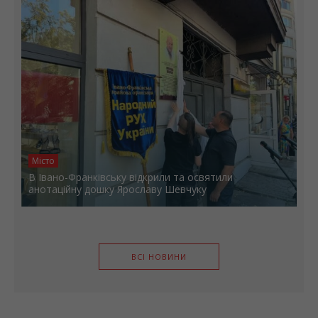
Місто
В Івано-Франківську відкрили та освятили
анотаційну дошку Ярославу Шевчуку
ВСІ НОВИНИ