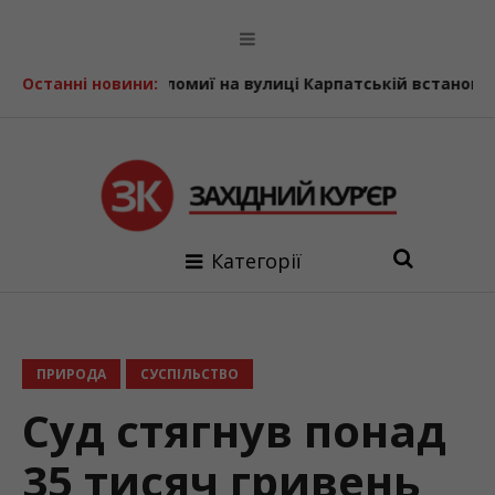
и
Останні новини:
У Коломиї на вулиці Карпатській встановлять комплек
Категорії
ПРИРОДА
СУСПІЛЬСТВО
Суд стягнув понад
35 тисяч гривень