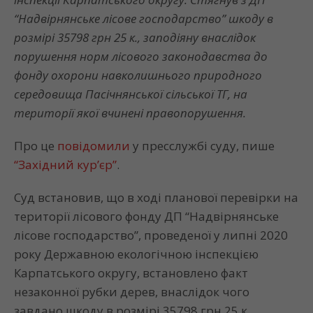
“Надвірнянське лісове господарство” шкоду в
розмірі 35798 грн 25 к., заподіяну внаслідок
порушення норм лісового законодавства до
фонду охорони навколишнього природного
середовища Пасічнянської сільської ТГ, на
території якої вчинені правопорушення.
Про це
повідомили
у пресслужбі суду, пише
“Західний кур’єр”
.
Суд встановив, що в ході планової перевірки на
території лісового фонду ДП “Надвірнянське
лісове господарство”, проведеної у липні 2020
року Державною екологічною інспекцією
Карпатського округу, встановлено факт
незаконної рубки дерев, внаслідок чого
завдано шкоду в розмірі 35798 грн 25 к.