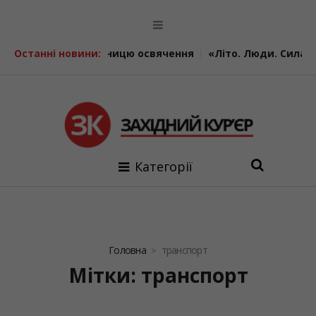
цю освячення
Останні новини:
«Літо. Люди. Сила»: втретє у Калуші об’єд
Категорії
Головна
транспорт
Мітки: транспорт