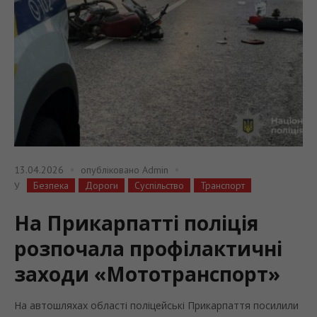
13.04.2026
опубліковано
Admin
Безпека
Дороги
Суспільство
Транспорт
У
На Прикарпатті поліція
розпочала профілактичні
заходи «Мототранспорт»
На автошляхах області поліцейські Прикарпаття посилили