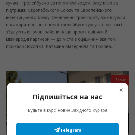
сучасні тролейбуси з автономним ходом, закуплені за
підтримки Європейського Союзу та Європейського
інвестиційного банку. Оновлення транспорту вже відчули
пасажири: нові автономні тролейбуси курсують містом і
з’єднують ключові райони. А ще проєкт оцінили й
міжнародні партнери — до міста з офіційним візитом
приїхали Посол ЄС Катаріна Матернова та Голова...
Запис
×
Підпишіться на нас
Будьте в курсі новин Західного Кур’єра
Telegram