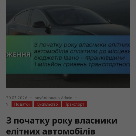
20.03.2026
опубліковано
Admin
Податки
Суспільство
Транспорт
У
З початку року власники
елітних автомобілів