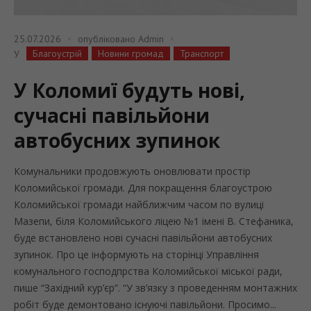
25.07.2026
опубліковано
Admin
Благоустрій
Новини громад
Транспорт
У
У Коломиї будуть нові,
сучасні павільйони
автобусних зупинок
Комунальники продовжують оновлювати простір
Коломийської громади. Для покращення благоустрою
Коломийської громади найближчим часом по вулиці
Мазепи, біля Коломийського ліцею №1 імені В. Стефаника,
буде встановлено нові сучасні павільйони автобусних
зупинок. Про це інформують на сторінці Управління
комунального господпрства Коломийської міської ради,
пише “Західний кур’єр”. “У зв’язку з проведенням монтажних
робіт буде демонтовано існуючі павільйони. Просимо...