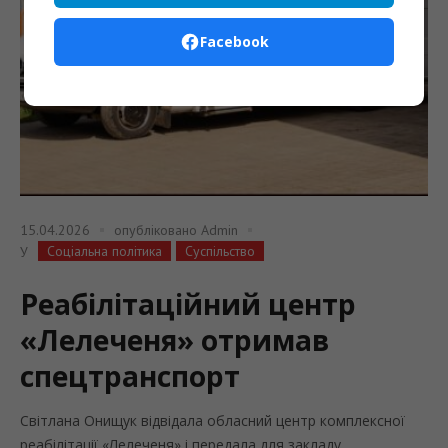
Facebook
15.04.2026
опубліковано
Admin
Соціальна політика
Суспільство
У
Реабілітаційний центр
«Лелеченя» отримав
спецтранспорт
Світлана Онищук відвідала обласний центр комплексної
реабілітації «Лелеченя» і передала для закладу