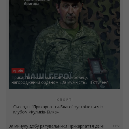
Армія
Прикарпатський військовослужбовець
нагороджений орденом «За мужність» ІІІ ступеня
СПОРТ
Сьогодні “Прикарпаття-Благо” зустрінеться із
клубом «Куликів-Білка»
За минулу добу рятувальники Прикарпаття двічі
13:50