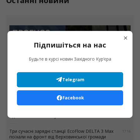
Останні новини
×
Підпишіться на нас
Будьте в курсі новин Західного Кур’єра
Погода
Telegram
Жара продовжує спадати: прогноз погоди на 9
серпня
Facebook
Автопарк Солотвинської громади поповнив ще
18:11
один шкільний автобус
Три сучасні зарядні станції EcoFlow DELTA 3 Max
17:16
поїхали на фронт від Верховинської громади