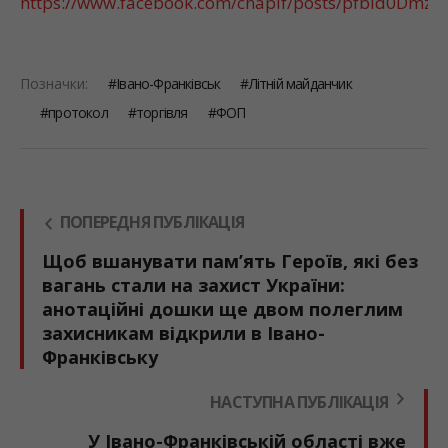
https://www.facebook.com/cnapif/posts/pfbid0Dm
Позначки:
Івано-Франківськ
Літній майданчик
протокол
торгівля
ФОП
ПОПЕРЕДНЯ ПУБЛІКАЦІЯ
Щоб вшанувати пам’ять Героїв, які без
вагань стали на захист України:
анотаційні дошки ще двом полеглим
захисникам відкрили в Івано-
Франківську
НАСТУПНА ПУБЛІКАЦІЯ
У Івано-Франківській області вже