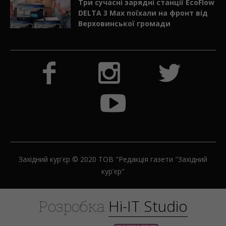
Три сучасні зарядні станції EcoFlow
DELTA 3 Max поїхали на фронт від
Верховинської громади
Західний кур'єр © 2020 ТОВ "Редакція газети "Західний
кур'єр"
H
i
-
I
T
S
t
u
d
i
o
Розробка