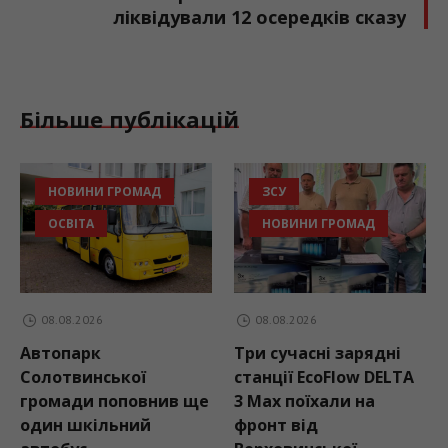
ліквідували 12 осередків сказу
Більше публікацій
НОВИНИ ГРОМАД
ЗСУ
ОСВІТА
НОВИНИ ГРОМАД
08.08.2026
08.08.2026
Автопарк
Три сучасні зарядні
Солотвинської
станції EcoFlow DELTA
громади поповнив ще
3 Max поїхали на
один шкільний
фронт від