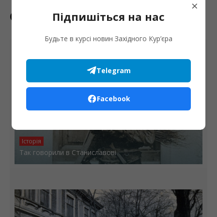
×
Останні новини
Підпишіться на нас
Будьте в курсі новин Західного Кур’єра
Telegram
Facebook
Історія
Так говорили в Станиславові