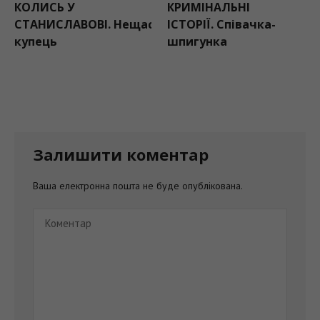
КРИМІНАЛЬНІ
Жара продовж
ВІ. Нещасливий
ІСТОРІЇ. Співачка-
спадати: прогн
шпигунка
погоди на 9 се
Залишити коментар
Ваша електронна пошта не буде опублікована.