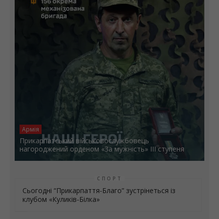
Армія
Прикарпатський військовослужбовець
нагороджений орденом «За мужність» ІІІ ступеня
СПОРТ
Сьогодні “Прикарпаття-Благо” зустрінеться із
клубом «Куликів-Білка»