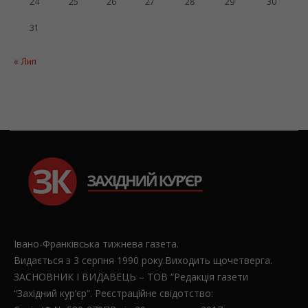
24
25
26
27
28
29
30
31
« Лип
Івано-Франківська тижнева газета.
Видається з 3 серпня 1990 року.Виходить щочетверга.
ЗАСНОВНИК І ВИДАВЕЦЬ – ТОВ “Редакція газети
“Західний кур’єр”. Реєстраційне свідотство: