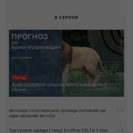
8 СЕРПНЯ
Погода
Жара продовжує спадати: прогноз погоди на 9
серпня
Автопарк Солотвинської громади поповнив ще
18:11
один шкільний автобус
Три сучасні зарядні станції EcoFlow DELTA 3 Max
17:16