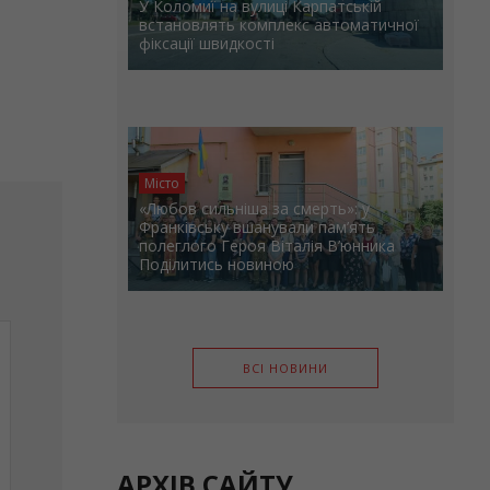
У Коломиї на вулиці Карпатській
 «Гарт-2026»
встановлять комплекс автоматичної
фіксації швидкості
Місто
«Любов сильніша за смерть»: у
Франківську вшанували пам’ять
полеглого Героя Віталія В’юнника
Поділитись новиною
ВСІ НОВИНИ
АРХІВ САЙТУ