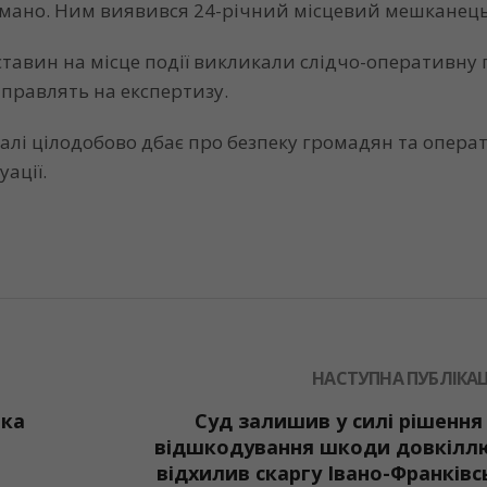
имано. Ним виявився 24-річний місцевий мешканець
бставин на місце події викликали слідчо-оперативну 
правлять на експертизу.
алі цілодобово дбає про безпеку громадян та опера
уації.
НАСТУПНА ПУБЛІКАЦ
ька
Суд залишив у силі рішення
відшкодування шкоди довкілл
відхилив скаргу Івано-Франківс