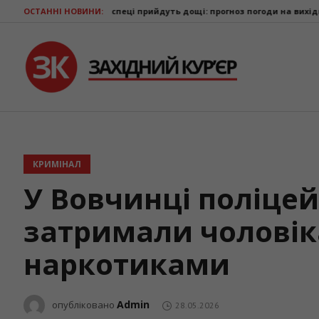
ну спеці прийдуть дощі: прогноз погоди на вихідні
ОСТАННІ НОВИНИ:
Ветерани з Прика
КРИМІНАЛ
У Вовчинці поліцей
затримали чоловік
наркотиками
Admin
опубліковано
28.05.2026