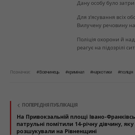
Дану особу було затр
Для з’ясування всіх о
Вилучену речовину на
Поліція охорони й над
реагує на підозрілі сит
Позначки:
Вовчинець
кримінал
наркотики
поліція
ПОПЕРЕДНЯ ПУБЛІКАЦІЯ
На Привокзальній площі Івано-Франківс
патрульні помітили 14-річну дівчину, яку
розшукували на Рівненщині