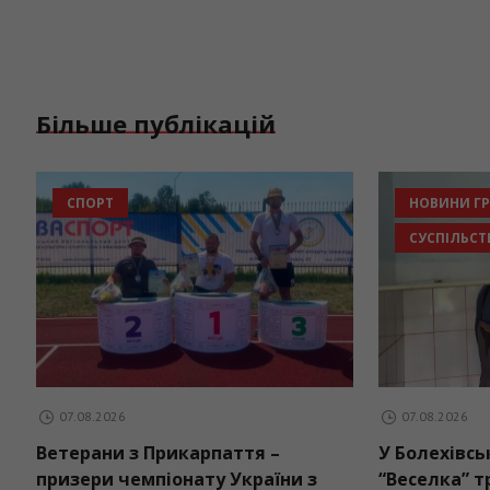
Більше публікацій
СПОРТ
07.08.2026
еці прийдуть дощі:
Ветерани з Прикарпаття –
оди на вихідні
призери чемпіонату Україн