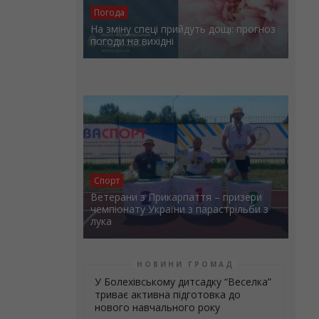
Погода
На зміну спеці прийдуть дощі: прогноз
погоди на вихідні
Спорт
Ветерани з Прикарпаття – призери
чемпіонату України з парастрільби з
лука
НОВИНИ ГРОМАД
У Болехівському дитсадку “Веселка”
триває активна підготовка до
нового навчального року