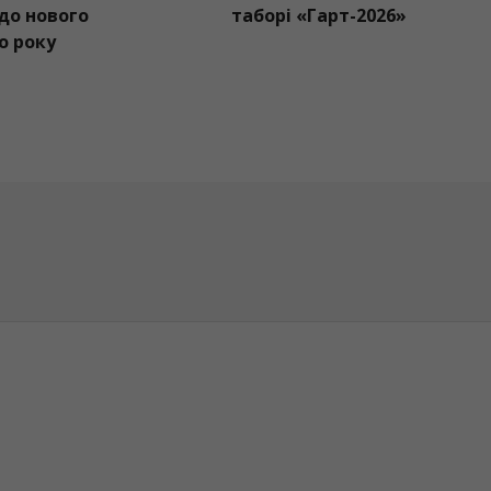
підготовка до нового
таборі
навчального року