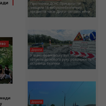
ради
Піротехніки ДСНС Прикарпаття
знищили 18 вибухонебезпечних
предметів часів Другої світової війни
ИНИ ГРОМАД
СУСПІЛЬСТВО
Дороги
У Івано-Франківську вул. Надрічну
готують до нового руху: розширюють
острівець безпеки
.2026
уни Бурштинської громади
Дороги
 участь у вишкільному