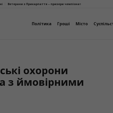
рпаття – призери чемпіонату України з парастрільби з лука
У Боле
Політика
Гроші
Місто
Суспільс
ські охорони
а з ймовірними