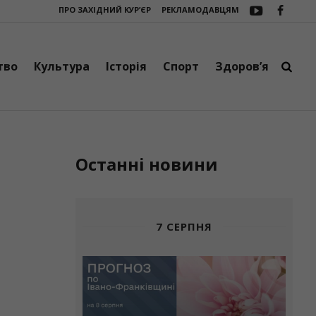
ПРО ЗАХІДНИЙ КУР’ЄР
РЕКЛАМОДАВЦЯМ
хівському дитсадку “Веселка” триває активна підготовка до нового на
тво
Культура
Історія
Спорт
Здоров’я
Останні новини
7 СЕРПНЯ