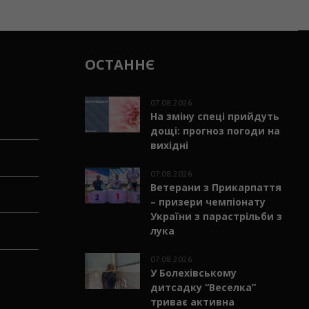
ОСТАННЄ
07.08.2026
На зміну спеці прийдуть
дощі: прогноз погоди на
вихідні
07.08.2026
Ветерани з Прикарпаття
– призери чемпіонату
України з парастрільби з
лука
07.08.2026
У Болехівському
дитсадку “Веселка”
триває активна