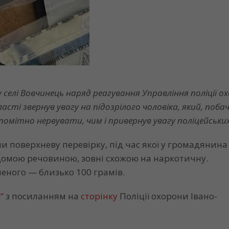
 селі Вовчинець наряд реагування Управління поліції о
ласті звернув увагу на підозрілого чоловіка, який, поб
помітно нервувати, чим і привернув увагу поліцейських
 поверхневу перевірку, під час якої у громадянина
ідомою речовиною, зовні схожою на наркотичну.
еного — близько 100 грамів.
”
з посиланням на
сторінку
Поліції охорони Івано-