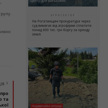
центр для військових
.
групу.
АГРОСЕКТОР
На Рогатинщині прокуратура через
суд вимагає від агрофірми сплатити
понад 600 тис. грн боргу за оренду
тивно
землі
ІЯ
 про
ю та
ької
Надзвичайні ситуації