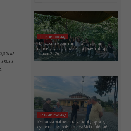
Новини громад
Пластуни Бурштинської громади
взяли участь у вишкільному таборі
хорони
«Гарт-2026»
ачивши
.
Новини громад
Копанки змінюються: нові дороги,
сучасна гімназія та реабілітаційний