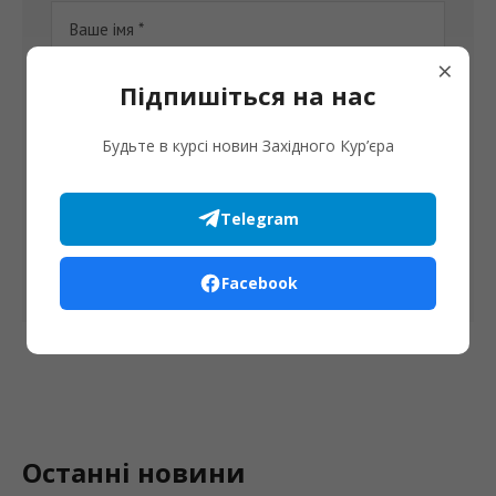
×
Підпишіться на нас
Будьте в курсі новин Західного Кур’єра
Збережіть своє ім'я, електронну адресу та веб-сайт в
цьому браузері для моїх наступних коментарів.
Telegram
Facebook
Останні новини