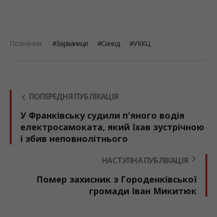
Позначки:
Зарваниця
Синод
УККЦ
ПОПЕРЕДНЯ ПУБЛІКАЦІЯ
У Франківську судили п'яного водія
електросамоката, який їхав зустрічною
і збив неповнолітнього
НАСТУПНА ПУБЛІКАЦІЯ
Помер захисник з Городенківської
громади Іван Микитюк