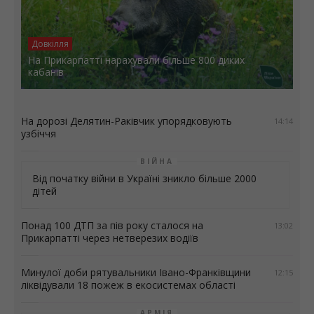
Довкілля
На Прикарпатті нарахували більше 800 диких
кабанів
На дорозі Делятин-Раківчик упорядковують
14:14
узбіччя
ВІЙНА
Від початку війни в Україні зникло більше 2000
дітей
Понад 100 ДТП за пів року сталося на
13:02
Прикарпатті через нетверезих водіїв
Минулої доби рятувальники Івано-Франківщини
12:15
ліквідували 18 пожеж в екосистемах області
АРМІЯ