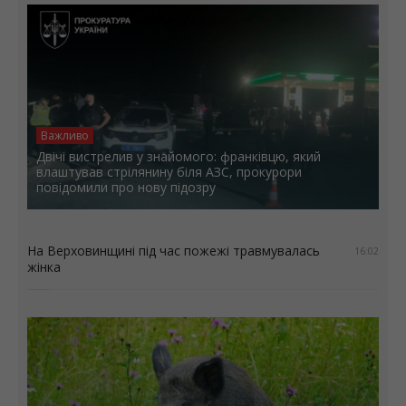
Важливо
Двічі вистрелив у знайомого: франківцю, який
влаштував стрілянину біля АЗС, прокурори
повідомили про нову підозру
На Верховинщині під час пожежі травмувалась
16:02
жінка