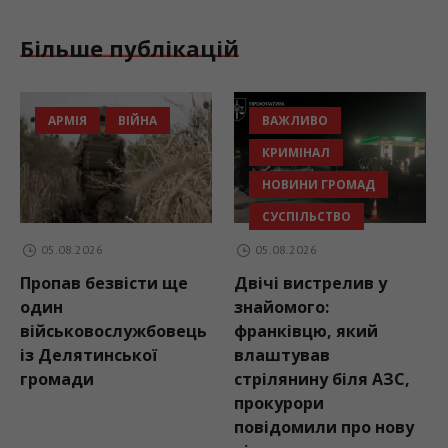
Більше публікацій
АРМІЯ
ВІЙНА
ВАЖЛИВО
КРИМІНАЛ
НОВИНИ ГРОМАД
СУСПІЛЬСТВО
05.08.2026
05.08.2026
Пропав безвісти ще
Двічі вистрелив у
Н
один
знайомого:
ч
військовослужбовець
франківцю, який
т
із Делятинської
влаштував
громади
стрілянину біля АЗС,
прокурори
повідомили про нову