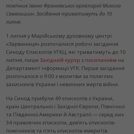
помічник Івано-Франківської архієпархії Микола
Семенишин. Засідання триватимуть до 10
липня.
1 липня у Марійському духовному центрі
«Зарваниця» розпочалися робочі засідання
Синоду Єпископів УГКЦ, які триватимуть до 10
липня, пише
Західний кур’єр
з
посиланням
на
Департамент інформації УГК. Перше засідання
розпочалося о 9:00 з молитви за полеглих
захисників України і невинних жертв війни.
На Синод прибули 49 єпископів з України,
країн Центральної і Західної Європи, Північної
та Південної Америки й Австралії — серед них
34 правлячих єпископи, дев’ять єпископів-
помічників та п’ять єпископів-емеритів.