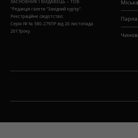
ЗАСНОВНИК І ВИДАВЕЦЬ – ТОВ
Міськ
“Редакція газети “Західний кур’єр”.
Реєстраційне свідотство:
Парла
Серія ІФ № 580-279ПР від 20 листопада
2017року.
Чинов