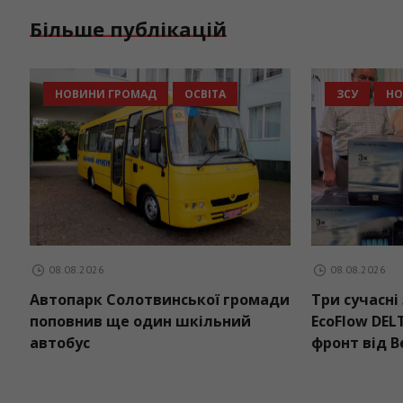
Більше публікацій
НОВИНИ ГРОМАД
ОСВІТА
ЗСУ
Н
08.08.2026
08.08.2026
Автопарк Солотвинської громади
Три сучасні
поповнив ще один шкільний
EcoFlow DE
автобус
фронт від 