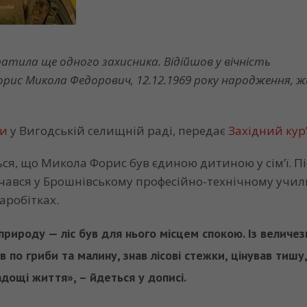
атила ще одного захисника. Відійшов у вічність
орис Микола Федорович, 12.12.1969 року народження, 
ли
у Вигодській селищній раді, передає
Західний кур’
ься, що Микола Форис був єдиною дитиною у сім’ї. П
чався у Брошнівському професійно-технічному учил
аробітках.
рироду — ліс був для нього місцем спокою. Із величе
 по гриби та малину, знав лісові стежки, цінував тишу,
адощі життя», – йдеться у дописі.