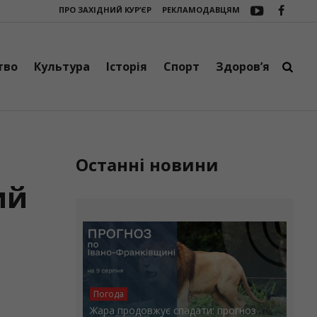
ПРО ЗАХІДНИЙ КУР’ЄР
РЕКЛАМОДАВЦЯМ
втобус
Три сучасні зарядні станції EcoFlow DELTA 3 Max поїхали на 
тво
Культура
Історія
Спорт
Здоров’я
Останні новини
ий
Погода
Жара продовжує спадати: прогноз