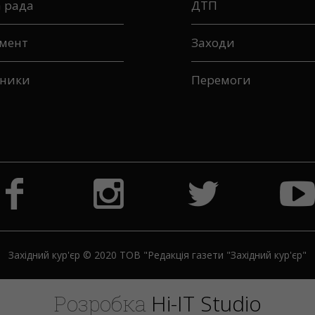
а рада
ДТП
мент
Заходи
ники
Перемоги
Західний кур'єр © 2020 ТОВ "Редакція газети "Західний кур'єр"
H
i
-
I
T
S
t
u
d
i
o
Розробка