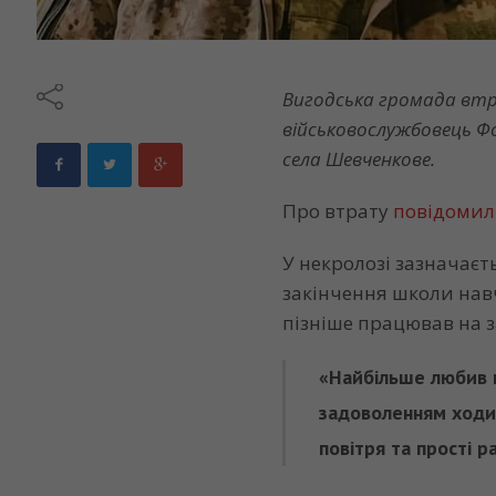
Вигодська громада втр
військовослужбовець Ф
села Шевченкове.
Про втрату
повідоми
У некролозі зазначаєт
закінчення школи нав
пізніше працював на з
«Найбільше любив п
задоволенням ходив
повітря та прості р