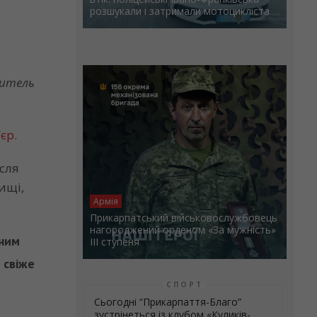
розшукали і затримали мотоцикліста
житель
єр.
ісля
ищі,
Армія
Прикарпатський військовослужбовець
нагороджений орденом «За мужність»
зним
ІІІ ступеня
 свіже
СПОРТ
Сьогодні “Прикарпаття-Благо”
зустрінеться із клубом «Куликів-