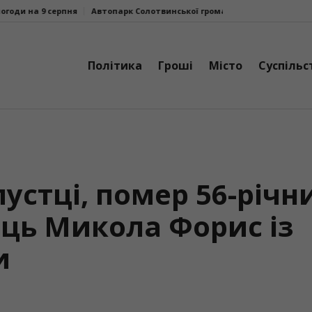
рпня
Автопарк Солотвинської громади поповнив ще один шкільний а
Політика
Гроші
Місто
Суспільс
устці, помер 56-річн
ць Микола Форис із
и