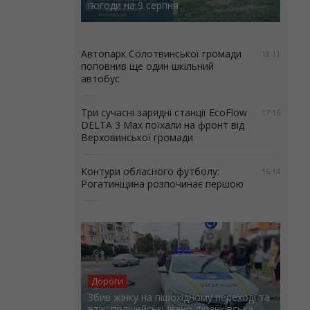
погоди на 9 серпня
Автопарк Солотвинської громади
18:11
поповнив ще один шкільний
автобус
Три сучасні зарядні станції EcoFlow
17:16
DELTA 3 Max поїхали на фронт від
Верховинської громади
Контури обласного футболу:
16:14
Рогатинщина розпочинає першою
Дороги
Збив жінку на пішохідному переході та
втік: поліцейські Івано-Франківська