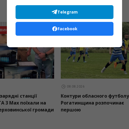
Telegram
Facebook
ОВИНИ ГРОМАД
СПОРТ
08.08.2026
 зарядні станції
Контури обласного футбол
LTA 3 Max поїхали на
Рогатинщина розпочинає
Верховинської громади
першою