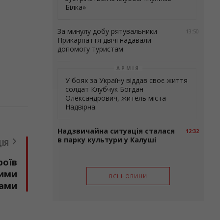
Білка»
За минулу добу рятувальники
13:50
Прикарпаття двічі надавали
допомогу туристам
АРМІЯ
У боях за Україну віддав своє життя
солдат Клубчук Богдан
Олександрович, житель міста
Надвірна.
Надзвичайна ситуація сталася
12:32
в парку культури у Калуші
ІЯ
роїв
кими
ВСІ НОВИНИ
чами