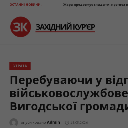
ОСТАННІ НОВИНИ:
Жара продовжує спадати: прогноз погоди на 9 се
УТРАТА
Перебуваючи у відп
військовослужбове
Вигодської громад
Admin
опубліковано
18.05.2026