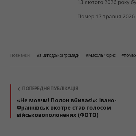
13 лютого 2026 року б
Помер 17 травня 2026 
Позначки:
з Вигодської громади
Микола Форис
помер
ПОПЕРЕДНЯ ПУБЛІКАЦІЯ
«Не мовчи! Полон вбиває!»: Івано-
Франківськ вкотре став голосом
військовополонених (ФОТО)